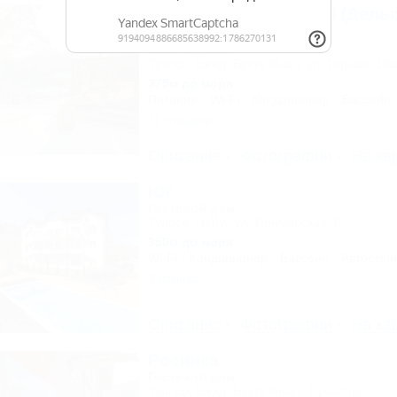
Delfin Holiday Park Inal (Дел
Холидей Парк Инал)
База отдыха
Туапсе, Бжид, Бухта Инал, ул. Горная, 10а
375м до моря
Питание
Wi-Fi
Кондиционер
Бассейн
11 отзывов
Описание
Фотографии
На ка
Юг
Гостевой дом
Туапсе, Небуг, ул. Приморская, 6
350м до моря
Wi-Fi
Кондиционер
Бассейн
Автостоя
3 отзыва
Описание
Фотографии
На ка
Росинка
Гостевой дом
Туапсе, Бжид, Бухта Инал, 1 участок