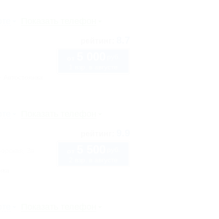
рте
Показать телефон
8.7
рейтинг:
5 000
руб.
от
1 взр. в августе
Автостоянка
рте
Показать телефон
9.9
рейтинг:
5 500
руб.
Морская, 3а
от
2 взр. в августе
нка
рте
Показать телефон