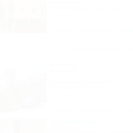
500м до моря
Wi-Fi
Кондиционер
Автостоянка
6 отзывов
Описание
Фотографии
На ка
Другие объекты Туа
Нефтяник
База отдыха
Туапсе, Бжид, Бухта Инал, 2 участок
270м до моря
200м до центра
Кондиционер
Автостоянка
103 отзыва
Описание
Фотографии
На ка
Затерянный рай
База отдыха
Туапсе, Бжид, Бухта Инал, ул. Морская, уч