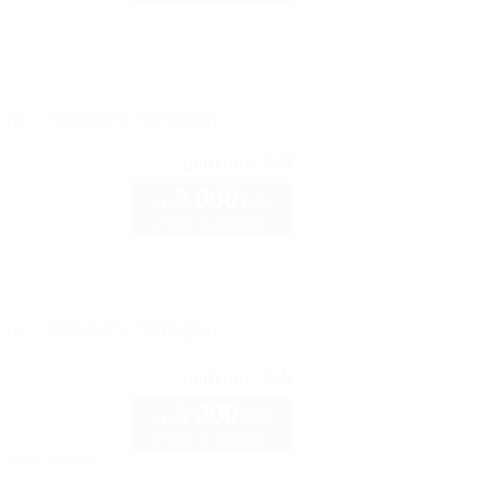
рте
Показать телефон
9.3
рейтинг:
2 000
руб.
от
2 взр. в августе
рте
Показать телефон
8.5
рейтинг:
4 200
руб.
от
2 взр. в августе
Автостоянка