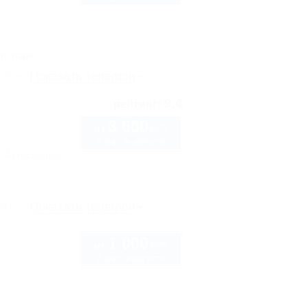
го года!
рте
Показать телефон
9.4
рейтинг:
3 600
руб.
от
2 взр. в августе
Автостоянка
рте
Показать телефон
1 000
руб.
от
2 взр. в августе