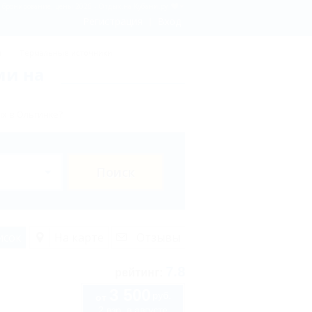
 бронирование, цены 2026 - Отдых.на Кубани.ру
Регистрация
Вход
ы
Термальные источники
ми на
х в Ольгинке?
Поиск
исок
На карте
Отзывы
7.8
рейтинг:
3 500
руб.
от
2 взр. в августе