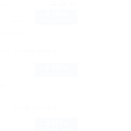
9.3
ьфин
рейтинг:
8 400
руб.
от
2 взр. в августе
 (3-й участок)
Автостоянка
рте
Показать телефон
6 000
руб.
от
2 взр. в августе
нка
рте
Показать телефон
3 500
руб.
от
до 3 взр. в августе