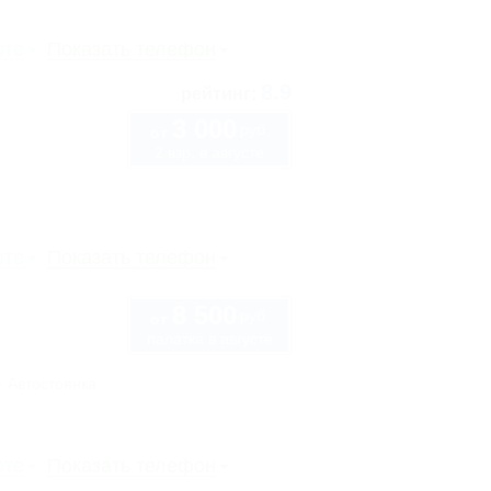
рте
Показать телефон
8.9
рейтинг:
3 000
руб.
от
2 взр. в августе
рте
Показать телефон
8 500
руб.
от
палатка в августе
Автостоянка
рте
Показать телефон