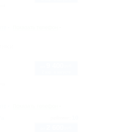
нка
рте
Показать телефон
инки
9 400
руб.
от
2 взр. в августе
нка
рте
Показать телефон
10
7а
рейтинг:
2 600
руб.
от