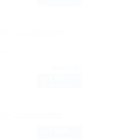
2 взр. в августе
рте
Показать телефон
псе
9.1
рейтинг:
1 600
руб.
от
2 взр. в августе
рте
Показать телефон
1 600
руб.
от
2 взр. в августе
асток 2