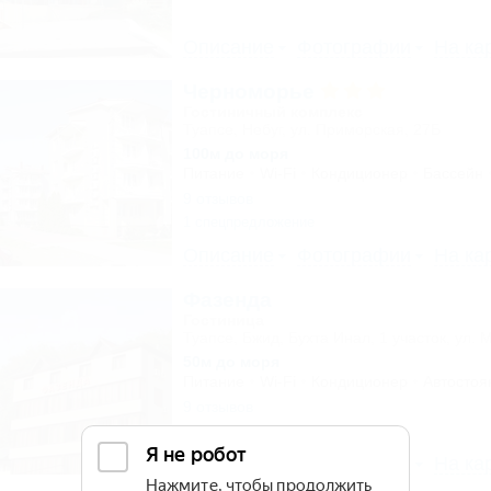
Описание
Фотографии
На ка
Черноморье
Гостиничный комплекс
Туапсе, Небуг, ул. Приморская, 27Б
100м до моря
Питание
Wi-Fi
Кондиционер
Бассейн
9 отзывов
1 спецпредложение
Описание
Фотографии
На ка
Фазенда
Гостиница
Туапсе, Бжид, Бухта Инал, 1 участок, ул. 
50м до моря
Питание
Wi-Fi
Кондиционер
Автостоя
9 отзывов
Описание
Фотографии
На ка