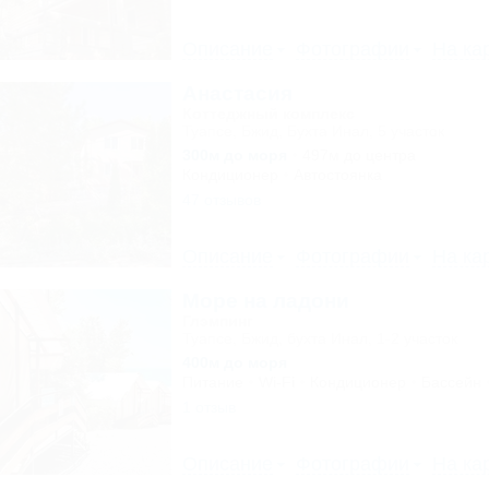
Описание
Фотографии
На ка
Анастасия
Коттеджный комплекс
Туапсе, Бжид, Бухта Инал, 5 участок
300м до моря
497м до центра
Кондиционер
Автостоянка
47 отзывов
Описание
Фотографии
На ка
Море на ладони
Глэмпинг
Туапсе, Бжид, бухта Инал, 1-2 участок
400м до моря
Питание
Wi-Fi
Кондиционер
Бассейн
1 отзыв
Описание
Фотографии
На ка