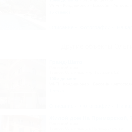
1,0км до моря
643м до центра
Wi-Fi
Кондиционер
Бассейн
Автостоя
16 отзывов
Описание
Фотографии
На ка
Другие объекты Ольг
Гранд-Шато
Гостевой дом
Туапсе, Ольгинка, мкр. Горизонт, 52
100м до моря
Wi-Fi
Кондиционер
Бассейн
Автостоя
1 отзыв
Описание
Фотографии
На ка
Жилой дом На Приморской, 
Гостевой дом
Туапсе, Ольгинка, ул. Приморская, 7а