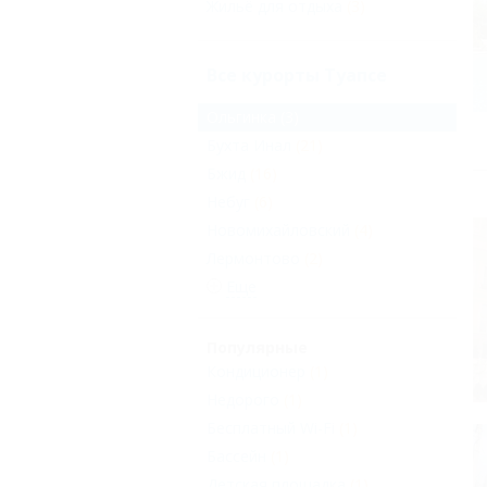
Жильё для отдыха
(3)
Все курорты Туапсе
Ольгинка
(3)
Бухта Инал
(21)
Бжид
(16)
Небуг
(6)
Новомихайловский
(4)
Лермонтово
(2)
Еще
Популярные
Кондиционер
(1)
Недорого
(1)
Бесплатный Wi-Fi
(1)
Бассейн
(1)
Детская площадка
(1)