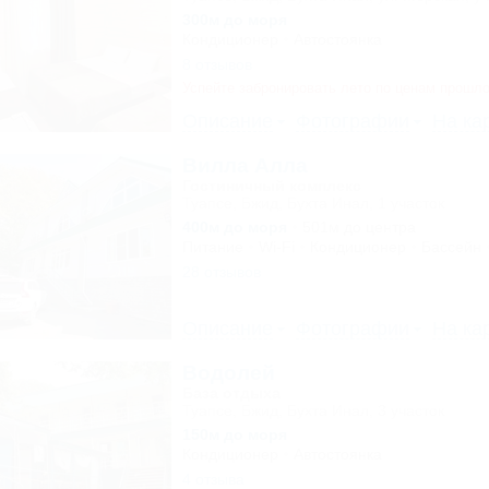
300м до моря
Кондиционер
Автостоянка
8 отзывов
Успейте забронировать лето по ценам прошло
Описание
Фотографии
На ка
Вилла Алла
Гостиничный комплекс
Туапсе, Бжид, Бухта Инал, 1 участок
400м до моря
501м до центра
Питание
Wi-Fi
Кондиционер
Бассейн
28 отзывов
Описание
Фотографии
На ка
Водолей
База отдыха
Туапсе, Бжид, Бухта Инал, 3 участок
150м до моря
Кондиционер
Автостоянка
4 отзыва