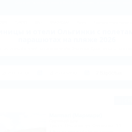
Ольгинка: Гостиницы и отели в Ольгинке с полетами на парашютах на пляже -
ДЖИК
ТУАПСЕ
Ейск
КРАСНОДАР
Крым
Горнолыжные курорт
иницы и отели Ольгинки с полета
парашютах на пляже 2026
 гостиниц и отелей по направлению Ольгинка. Куда поехать на отды
Сп
Marmari (Мармари)
Гостевой дом
Туапсе, Ольгинка, ул. Солнечная, 1Б