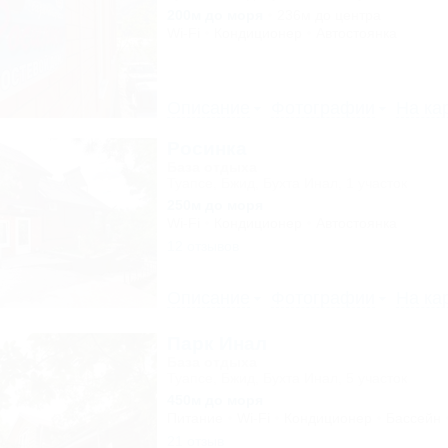
200м до моря
236м до центра
Wi-Fi
Кондиционер
Автостоянка
Описание
Фотографии
На ка
Росинка
База отдыха
Туапсе, Бжид, Бухта Инал, 1 участок
250м до моря
Wi-Fi
Кондиционер
Автостоянка
12 отзывов
Описание
Фотографии
На ка
Парк Инал
База отдыха
Туапсе, Бжид, Бухта Инал, 5 участок
450м до моря
Питание
Wi-Fi
Кондиционер
Бассейн
21 отзыв