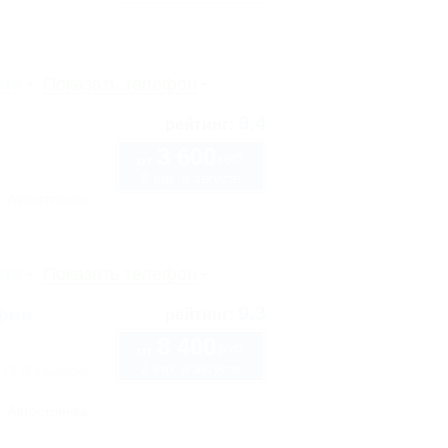
рте
Показать телефон
9.4
рейтинг:
3 600
руб.
от
2 взр. в августе
Автостоянка
рте
Показать телефон
9.3
ьфин
рейтинг:
8 400
руб.
от
2 взр. в августе
 (3-й участок)
Автостоянка