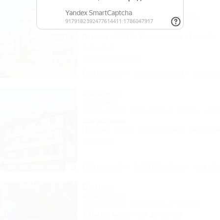
Гостиничный комплекс
Туапсе, Небуг, ул. Приморская, 27Б
100м до моря
Питание
Wi-Fi
Кондиционер
Бассейн
9 отзывов
1 спецпредложение
Описание
Фотографии
На ка
Фазенда
Гостиница
Туапсе, Бжид, Бухта Инал, 1 участок, ул. 
50м до моря
Питание
Wi-Fi
Кондиционер
Автостоя
9 отзывов
Описание
Фотографии
На ка
Волна
База отдыха
Туапсе, Бжид, Бухта Инал, 6 участок
300м до моря
3км до центра