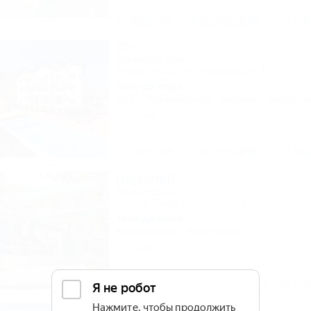
Описание
Фотографии
На ка
Юг
Гостевой дом
Туапсе, Небуг, ул. Приморская, 6
350м до моря
Wi-Fi
Кондиционер
Бассейн
Автостоя
3 отзыва
Описание
Фотографии
На ка
Водолей
База отдыха
Туапсе, Бжид, Бухта Инал, 3 участок
150м до моря
Кондиционер
Автостоянка
4 отзыва
Описание
Фотографии
На ка
Черноморье