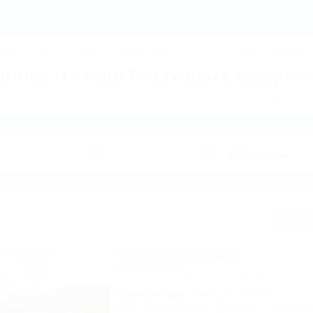
Ольгинка: Гостиницы и отели в Ольгинке с аэрарием -
ДЖИК
ТУАПСЕ
Ейск
КРАСНОДАР
Крым
Горнолыжные курорт
ницы и отели Ольгинки с аэрарие
 гостиниц и отелей по направлению Ольгинка. Куда поехать на отды
Сп
Marmari (Мармари)
Гостевой дом
Туапсе, Ольгинка, ул. Солнечная, 1Б
1,0км до моря
643м до центра
Wi-Fi
Кондиционер
Бассейн
Автостоя