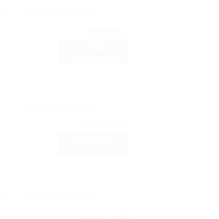
рте
Показать телефон
9
рейтинг:
3 500
руб.
от
2 взр. в августе
рте
Показать телефон
8.3
рейтинг:
2 200
руб.
от
2 взр. в августе
тоянка
рте
Показать телефон
9.5
рейтинг: