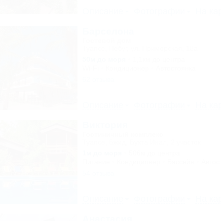
Описание
Фотографии
На ка
Барселона
Гостевой дом
Туапсе, Небуг, ул. Приморская, 18а
50м до моря
1,1км до центра
Wi-Fi
Кондиционер
Автостоянка
62 отзыва
Описание
Фотографии
На ка
Виктория
Гостиничный комплекс
Туапсе, Бжид, Бухта Инал, 2 участок
1м до моря
506м до центра
Питание
Кондиционер
Бассейн
Автос
54 отзыва
Описание
Фотографии
На ка
Анастасия