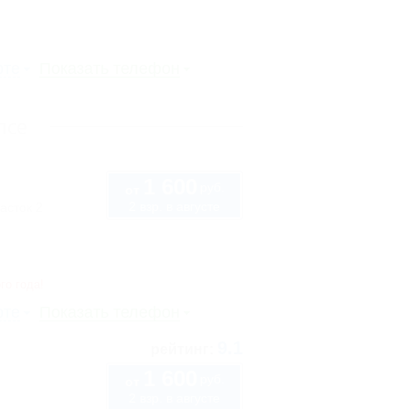
рте
Показать телефон
псе
1 600
руб.
от
2 взр. в августе
асток 2
го года!
рте
Показать телефон
9.1
рейтинг:
1 600
руб.
от
2 взр. в августе