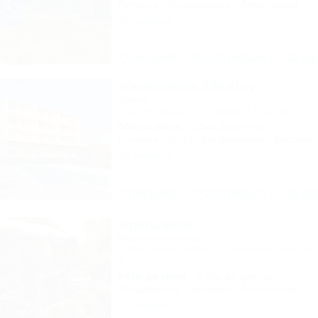
Питание
Кондиционер
Автостоянка
37 отзывов
Описание
Фотографии
На ка
Жемчужина Alla-Bay
Отель
Туапсе, Бжид, Бухта Инал, 1 участок
50м до моря
1,0км до центра
Питание
Wi-Fi
Кондиционер
Бассейн
28 отзывов
Описание
Фотографии
На ка
Эдельвейс
Мини-гостиница
Туапсинский район, п. Новомихайловский,
6
540м до моря
2,4км до центра
Кондиционер
Бассейн
Автостоянка
10 отзывов