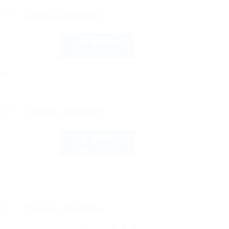
рте
Показать телефон
6 000
руб.
от
2 взр. в августе
нка
рте
Показать телефон
1 000
руб.
от
2 взр. в августе
рте
Показать телефон
8.7
рейтинг: