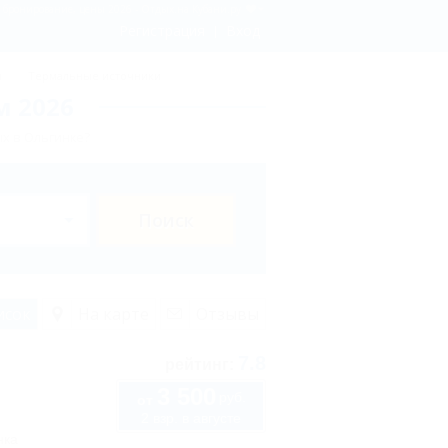
 бронирование, цены 2026 - Отдых.на Кубани.ру
Регистрация
Вход
ы
Термальные источники
м 2026
х в Ольгинке?
Поиск
исок
На карте
Отзывы
7.8
рейтинг:
3 500
руб.
от
2 взр. в августе
нка