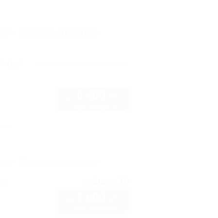
рте
Показать телефон
инки
9 400
руб.
от
2 взр. в августе
нка
рте
Показать телефон
10
7а
рейтинг:
2 600
руб.
от
2 взр. в августе