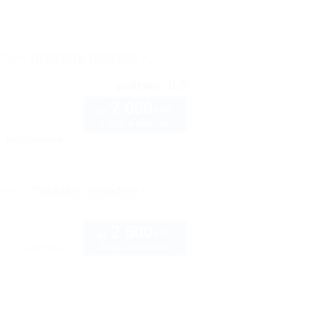
рте
Показать телефон
8.5
рейтинг:
7 000
руб.
от
2 взр. в августе
Автостоянка
рте
Показать телефон
2 500
руб.
от
2 взр. в августе
 ул. Парковая,