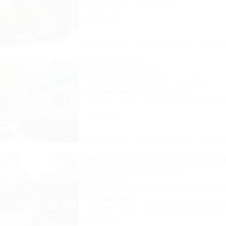
Кондиционер
Автостоянка
103 отзыва
Описание
Фотографии
На ка
Вилла Алла
Гостиничный комплекс
Туапсе, Бжид, Бухта Инал, 1 участок
400м до моря
501м до центра
Питание
Wi-Fi
Кондиционер
Бассейн
28 отзывов
Описание
Фотографии
На ка
Delfin Holiday Park Inal (Дел
Холидей Парк Инал)
База отдыха
Туапсе, Бжид, Бухта Инал, ул. Горная, 10а
375м до моря
Питание
Wi-Fi
Кондиционер
Бассейн
11 отзывов