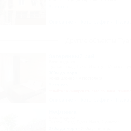
Wi-Fi
Кондиционер
Автостоянка
6 отзывов
Описание
Фотографии
На ка
Другие объекты Туа
Затерянный рай
База отдыха
Туапсе, Бжид, Бухта Инал, ул. Морская, уч
300м до моря
Кондиционер
Автостоянка
8 отзывов
Успейте забронировать лето по ценам прошло
Описание
Фотографии
На ка
Нефтяник
База отдыха
Туапсе, Бжид, Бухта Инал, 2 участок
270м до моря
200м до центра