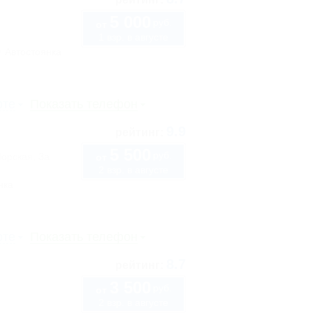
5 000
руб.
от
1 взр. в августе
Автостоянка
рте
Показать телефон
9.9
рейтинг:
5 500
руб.
Морская, 3а
от
2 взр. в августе
нка
рте
Показать телефон
8.7
рейтинг:
3 500
руб.
от
2 взр. в августе