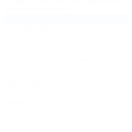
Отдых в Лаго-Наки (Апшеронский
район) в августе (2)
Жильё для отдыха
(2)
Частный сектор
(1)
Базы и дома отдыха
(1)
Все курорты Апшеронского района
Хадыженск
(1)
Апшеронск
Николаенко
Нижегородская
Мезмай
Еще