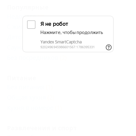
Популярные
Недорого
(2)
С животными - разрешено
(1)
Детская площадка
(1)
Сауна, баня
(1)
Без посредников
(2)
Питание
Без питания
(1)
Общая кухня
(2)
Кухня в номере
(1)
Развлечения и спорт