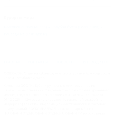
Курорты мира
Благовещенская (Анапа)
Голубая бухта (Геленджик)
Кабардинка (Геленджик)
ГЛАВНАЯ
КОНТАКТЫ
НОВОСТИ
ПУТЕВОДИТЕЛЬ
© 2006–2026 Отдых.на Кубани.ру — отдых и туризм в Краснодарском
крае и Республике Адыгея.
Компании ООО "На Кубани.ру" принадлежит доменное имя
nakubani.ru на основании "Свидетельства о регистрации доменного
имени", свидетельство о регистрации СМИ –Эл № ФС77-79732 от
07.12.2020 г. (12+), зарегистрировано Федеральной службой по
надзору в сфере связи, информационных технологий и массовых
коммуникаций (РОСКОМНАДЗОР), а так же товарный знак
"НАКУБАНИ ОТДЫХ КУБАНИ ОТДЫХ.НА КУБАНИ.РУ" на основании