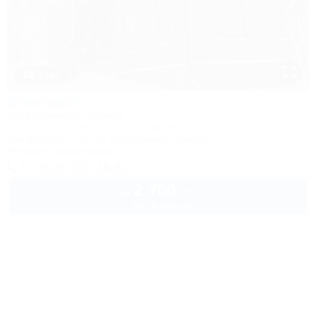
1 / 64
Благодать
База активного отдыха
Апшеронск, 15 км автодороги Даховская - Лаго-Наки
4км до воды
20м до горнолыжной трассы
Питание
Автостоянка
+7 (928) 291-46-62
2 700
руб.
от
2 взр. в августе
Архив