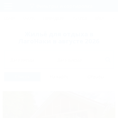
Фильтры и сортировка
Главная
СОЧИ
АНАПА
ГЕЛЕНДЖИК
ТУАПСЕ
ЕЙСК
КР
Регистрация
Жильё для отдыха в
Вход
ЛагоНаки в августе 2026
Дата заезда
Дата выезда
Список
На карте
Отзывы