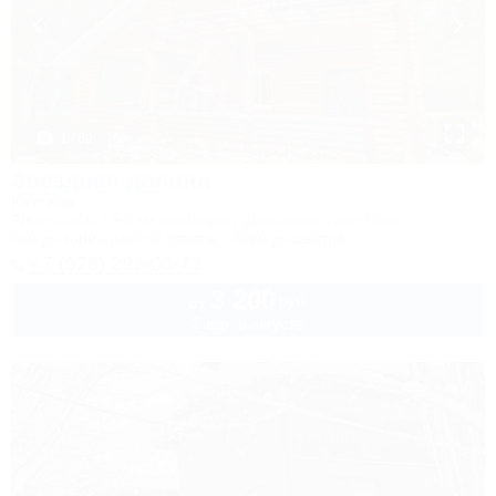
1 / 60
Звездная долина
Коттедж
Апшеронск, 16-й км автодороги Даховская-Лаго-Наки
5км до горнолыжной трассы
39км до центра
+7 (928) 292-03-73
3 200
руб.
от
2 взр. в августе