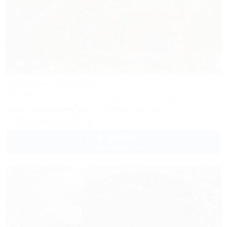
1 / 60
Звездная долина
Коттедж
Апшеронск, 16-й км автодороги Даховская-Лаго-Наки
5км до горнолыжной трассы
39км до центра
+7 (928) 292-03-73
3 200
руб.
от
2 взр. в августе