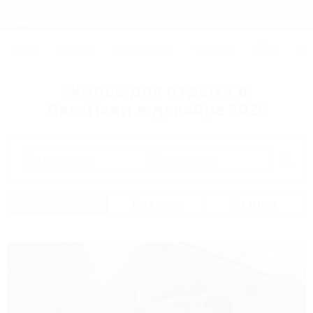
Фильтры и сортировка
Главная
СОЧИ
АНАПА
ГЕЛЕНДЖИК
ТУАПСЕ
ЕЙСК
КР
Регистрация
Жильё для отдыха в
Вход
ЛагоНаки в декабре 2026
Дата заезда
Дата выезда
Список
На карте
Отзывы