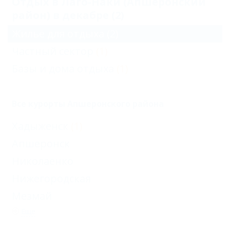
Отдых в Лаго-Наки (Апшеронский
район) в декабре (2)
Жильё для отдыха
(2)
Частный сектор
(1)
Базы и дома отдыха
(1)
Все курорты Апшеронского района
Хадыженск
(1)
Апшеронск
Николаенко
Нижегородская
Мезмай
Еще