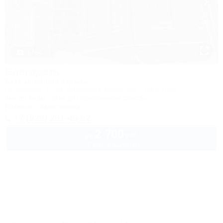
1 / 64
Благодать
База активного отдыха
Апшеронск, 15 км автодороги Даховская - Лаго-Наки
4км до воды
20м до горнолыжной трассы
Питание
Автостоянка
+7 (928) 291-46-62
2 700
руб.
от
2 взр. в августе
Архив