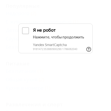
Популярные
Недорого
(2)
С животными - разрешено
(1)
Детская площадка
(1)
Сауна, баня
(1)
Без посредников
(2)
Питание
Без питания
(1)
Общая кухня
(2)
Кухня в номере
(1)
Развлечения и спорт