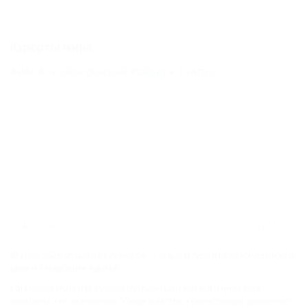
Курорты мира
АНАПА
Ейск (Ейский Район)
ТУАПСЕ
ГЛАВНАЯ
КОНТАКТЫ
НОВОСТИ
ПУТЕВОДИТЕЛЬ
© 2006–2026 Отдых.на Кубани.ру — отдых и туризм в Краснодарском
крае и Республике Адыгея.
Компании ООО "На Кубани.ру" принадлежит доменное имя
nakubani.ru на основании "Свидетельства о регистрации доменного