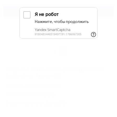
Подробнее
Предыдущая
1
2
Отдых в Лаго-Наки (Апшеронский
район) на троих (2)
Жильё для отдыха
(2)
Частный сектор
(1)
Базы и дома отдыха
(1)