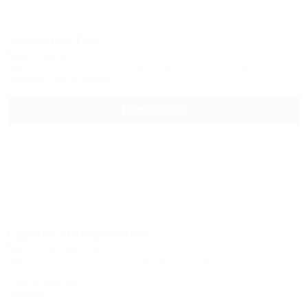
Зеленый Гай
База отдыха
Адыгея, Майкоп, на 13 км трассы Даховская-Лаго-Наки
Питание
Автостоянка
Подробнее
Горное настроение
Туристический комплекс
Адыгея, Майкоп, 10 км к юго-западу от ст. Даховской (р-н
Азишского хребта)
10км до центра
Питание