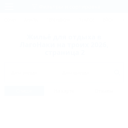
Фильтры и сортировка
Главная
СОЧИ
АНАПА
ГЕЛЕНДЖИК
ТУАПСЕ
ЕЙСК
КР
Регистрация
Жильё для отдыха в
Вход
ЛагоНаки на троих 2026,
страница 2
Дата заезда
Дата выезда
Список
На карте
Отзывы