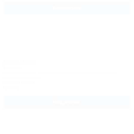
Подробнее
Лаго-Наки
Турбаза
Адыгея, Майкоп, 15 км к юго-западу от ст. Даховской (р-н
Азишского хребта)
2,2км до центра
Питание
Подробнее