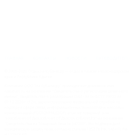
ГЛАВНАЯ
КОНТАКТЫ
НОВОСТИ
ПУТЕВОДИТЕЛЬ
© 2006–2026 Отдых.на Кубани.ру — отдых и туризм в Краснодарском
крае и Республике Адыгея.
Компании ООО "На Кубани.ру" принадлежит доменное имя
nakubani.ru на основании "Свидетельства о регистрации доменного
имени", свидетельство о регистрации СМИ –Эл № ФС77-79732 от
07.12.2020 г. (12+), зарегистрировано Федеральной службой по
надзору в сфере связи, информационных технологий и массовых
коммуникаций (РОСКОМНАДЗОР), а так же товарный знак
"НАКУБАНИ ОТДЫХ КУБАНИ ОТДЫХ.НА КУБАНИ.РУ" на основании
"Свидетельства на Товарный Знак № 547792". Это подтверждает
юридическую защиту прав, согласно статьям 1252 ГК РФ, 1484 ГК РФ
и 1229 ГК РФ.