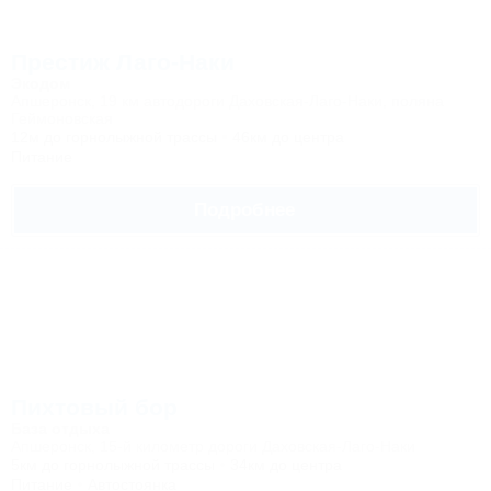
Престиж Лаго-Наки
Экодом
Апшеронск, 19 км автодороги Даховская-Лаго-Наки, поляна
Геймоновская
12м до горнолыжной трассы
46км до центра
Питание
Подробнее
Пихтовый бор
База отдыха
Апшеронск, 15-й километр дороги Даховская-Лаго-Наки
5км до горнолыжной трассы
34км до центра
Питание
Автостоянка