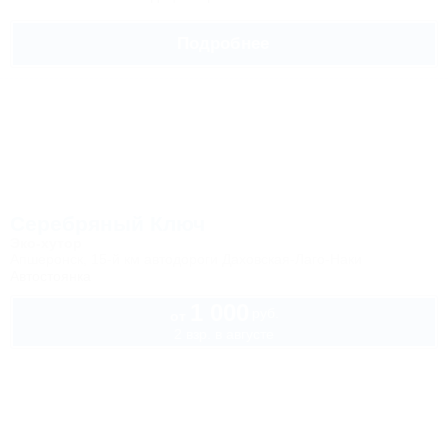
Подробнее
Серебряный Ключ
Эко-хутор
Апшеронск, 15-й км автодороги Даховская-Лаго-Наки
Автостоянка
1 000
руб.
от
2 взр. в августе