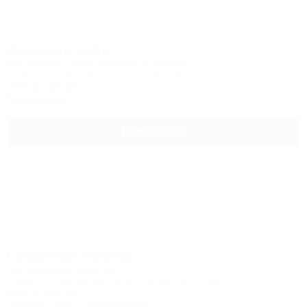
Седьмое небо
Гостинично-туристический комплекс
Апшеронск, Лаго-Наки, ущелье Желоб
36км до центра
Кондиционер
Подробнее
Графская поляна
Гостиничный комплекс
Майкоп, развилка трассы Даховская-Лаго-Наки
42км до центра
Питание
Wi-Fi
Кондиционер