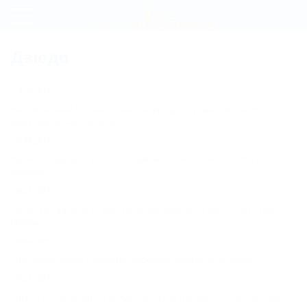
Регистрация
Дзюдо
Вход
15.10.2013
На чемпионате России в Санкт-Петербурге кубанские дзюдоисты
выиграли четыре медали
10.09.2013
Кубанские дзюдоисты стали первыми на чемпионате ЮФО в
Майкопе
06.05.2013
Кубанские дзюдоисты выиграли три медали на двух этапах Кубка
Европы
05.04.2013
Анапчанка Ирина Головина завоевала бронзу ЧР по дзюдо
25.03.2013
Арсен Галстян выиграл международный турнир Panamerican Open