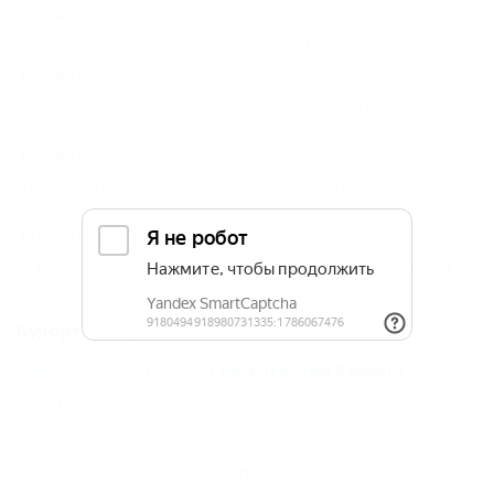
15.03.2013
Семь кубанских дзюдоистов отправились в Турцию на Кубок Европы
06.03.2013
Титулованные дзюдоисты провели мастер-класс для краснодарских
детей
05.03.2013
Дзюдоисты Галстян, Исаев и Хайбулаев проведут в Краснодаре
мастер-класс для детей
07.02.2013
Краевой турнир по дзюдо среди юношей состоится в Краснодаре
Курорты мира
Благовещенская (Анапа)
Ейск (Ейский Район)
Лаго-Наки
ГЛАВНАЯ
КОНТАКТЫ
НОВОСТИ
ПУТЕВОДИТЕЛЬ