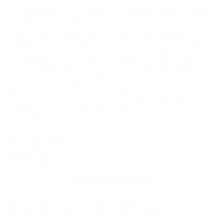
© 2006–2026 Отдых.на Кубани.ру — отдых и туризм в Краснодарском
крае и Республике Адыгея.
Компании ООО "На Кубани.ру" принадлежит доменное имя
nakubani.ru на основании "Свидетельства о регистрации доменного
имени", свидетельство о регистрации СМИ –Эл № ФС77-79732 от
07.12.2020 г. (12+), зарегистрировано Федеральной службой по
надзору в сфере связи, информационных технологий и массовых
коммуникаций (РОСКОМНАДЗОР), а так же товарный знак
"НАКУБАНИ ОТДЫХ КУБАНИ ОТДЫХ.НА КУБАНИ.РУ" на основании
"Свидетельства на Товарный Знак № 547792". Это подтверждает
юридическую защиту прав, согласно статьям 1252 ГК РФ, 1484 ГК РФ
и 1229 ГК РФ.
ООО "На Кубани.ру"
2312157635
1082312013827
Все права защищены.
Присоединяйтесь к нам!
Продолжая работу с сайтом, вы подтверждаете
использование сайтом cookies вашего браузера.