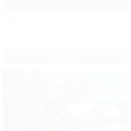
1 / 47
Анастасия
Коттеджный комплекс
Туапсе, Бжид, Бухта Инал, 5 участок
300м до моря
497м до центра
Кондиционер
Автостоянка
+7 (918) 326-23-80
3 000
руб.
от
2 взр. в августе