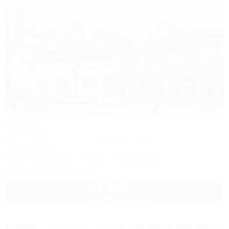
1 / 15
Штиль
База отдыха
Туапсе, Лермонтово, ул. Набережная, 1б/1
100м до моря
Wi-Fi
Кондиционер
Бассейн
Автостоянка
+7 (918) 110-51-57
4 000
руб.
от
до 3 взр. в августе