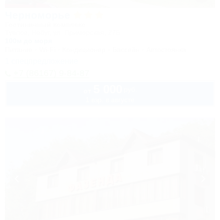
Черноморье
Гостиничный комплекс
Туапсе, Небуг, ул. Приморская, 27Б
100м до моря
Питание
Wi-Fi
Кондиционер
Бассейн
Автостоянка
1 спецпредложение
+7 (86167) 9-84-87
5 000
руб.
от
1 взр. в августе