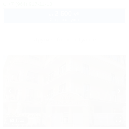
+7 (964) 917-11-13
2 500
руб.
от
2 взр. в августе
Другие объекты Туапсе
1 / 12