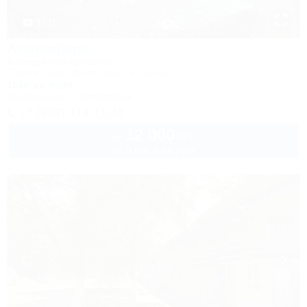
1 / 11
Атмосфера
Коттеджный комплекс
Туапсе, Бжид, бухта Инал, 6 участок
150м до моря
Кондиционер
Автостоянка
+7 (999) 414-11-44
12 000
руб.
от
до 5 взр. в августе