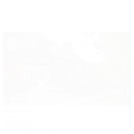
Другие Базы отдыха и дома отдыха
Туапсе
1 / 35
Росинка
База отдыха
Туапсе, Бжид, Бухта Инал, 1 участок
250м до моря
Wi-Fi
Кондиционер
Автостоянка