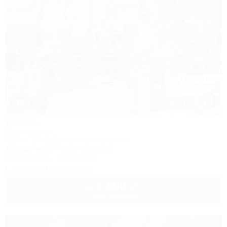
1 / 49
Диана
База отдыха
Туапсе, Бжид, Бухта Инал, 5 участок
300м до моря
1,4км до центра
Кондиционер
Автостоянка
+7 (987) 829-55-51
2 500
руб.
от
2 взр. в августе