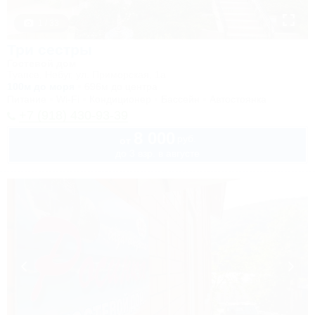
1 / 33
Три сестры
Гостевой дом
Туапсе, Небуг, ул. Приморская, 1а
100м до моря
696м до центра
Питание
Wi-Fi
Кондиционер
Бассейн
Автостоянка
+7 (918) 430-93-39
8 000
руб.
от
до 3 взр. в августе