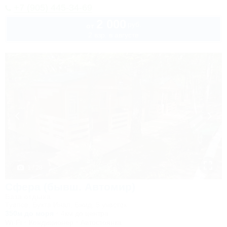
+7 (905) 445-34-69
2 000
руб.
от
2 взр. в августе
1 / 28
Сфера (бывш. Автомир)
База отдыха
Туапсе, Бухта Инал, Бжид, 5 участок
350м до моря
4км до центра
Wi-Fi
Кондиционер
Автостоянка