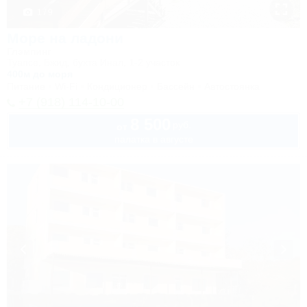
1 / 9
Море на ладони
Глэмпинг
Туапсе, Бжид, бухта Инал, 1-2 участок
400м до моря
Питание
Wi-Fi
Кондиционер
Бассейн
Автостоянка
+7 (918) 114-10-00
8 500
руб.
от
палатка в августе