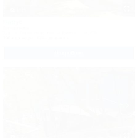
1 / 15
Парус
Автокемпинг
Туапсе, Лермонтово, трасса Джубга-Сочи, А167
100м до моря
624м до центра
Подробнее
1 / 21