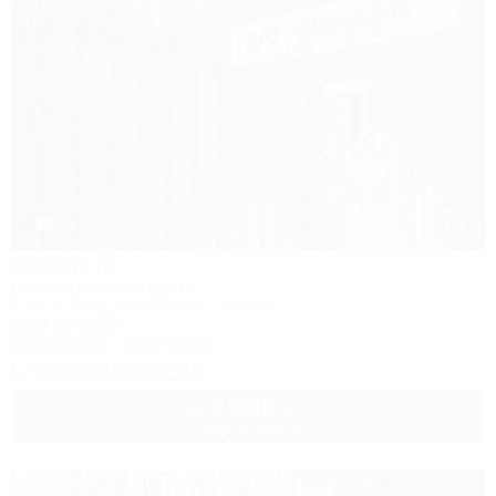
1 / 22
Кавказ М
База активного отдыха
Туапсе, Бжид, Бухта Инал, 2 участок
150м до моря
Кондиционер
Автостоянка
+7 (989) 813-42-42
2 500
руб.
от
2 взр. в августе