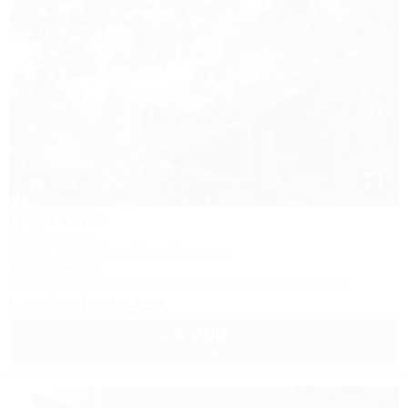
1 / 49
Парк Инал
База отдыха
Туапсе, Бжид, Бухта Инал, 5 участок
450м до моря
Питание
Wi-Fi
Кондиционер
Бассейн
Автостоянка
+7 (918) 111-54-58
4 200
руб.
от
2 взр. в августе