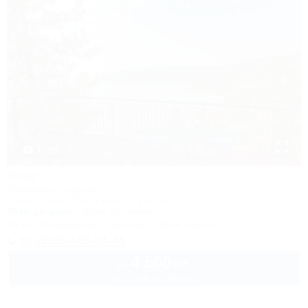
1 / 50
Утес
Пансионат отдыха
Туапсе, Бжид, Бухта Инал, 5 участок
200м до моря
481м до центра
Wi-Fi
Кондиционер
Бассейн
Автостоянка
+7 (918) 445-64-44
4 500
руб.
от
до 3 взр. в августе