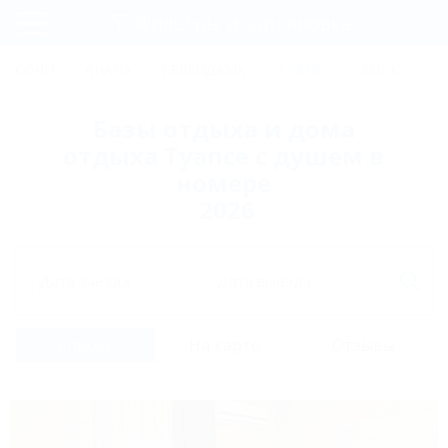
Фильтры и сортировка
Главная
СОЧИ
АНАПА
ГЕЛЕНДЖИК
ТУАПСЕ
ЕЙСК
КР
Регистрация
Базы отдыха и дома
Вход
отдыха Туапсе с душем в
номере
2026
Дата заезда
Дата выезда
Список
На карте
Отзывы