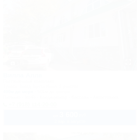
1 / 3
Вилла Алла
Гостиничный комплекс
Туапсе, Бжид, Бухта Инал, 1 участок
400м до моря
501м до центра
Питание
Wi-Fi
Кондиционер
Бассейн
Автостоянка
+7 (918) 114-20-00
3 600
руб.
от
2 взр. в августе