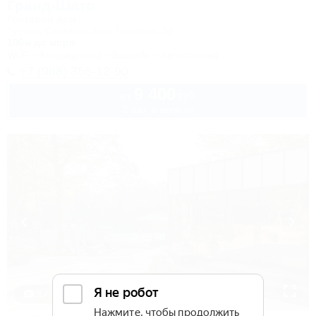
Гранд-Шато
Гостевой дом
Туапсе, Ольгинка, мкр. Горизонт, 52
100м до моря
Wi-Fi
Кондиционер
Бассейн
Автостоянка
+7 (988) 356-12-90
9 400
руб.
от
2 взр. в августе
1 / 43