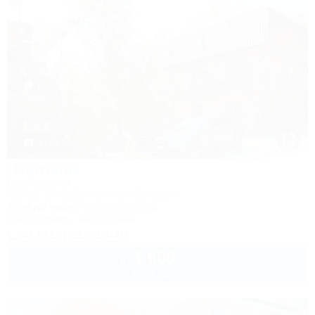
1 / 42
Нефтяник
База отдыха
Туапсе, Бжид, Бухта Инал, 2 участок
270м до моря
200м до центра
Кондиционер
Автостоянка
+7 (918) 118-10-40
1 600
руб.
от
2 взр. в августе