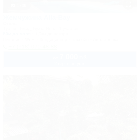
1 / 39
Жемчужина Alla-Bay
Отель
Туапсе, Бжид, Бухта Инал, 1 участок
50м до моря
1,0км до центра
Питание
Wi-Fi
Кондиционер
Бассейн
Автостоянка
+7 (918) 070-48-88
7 000
руб.
от
2 взр. в августе