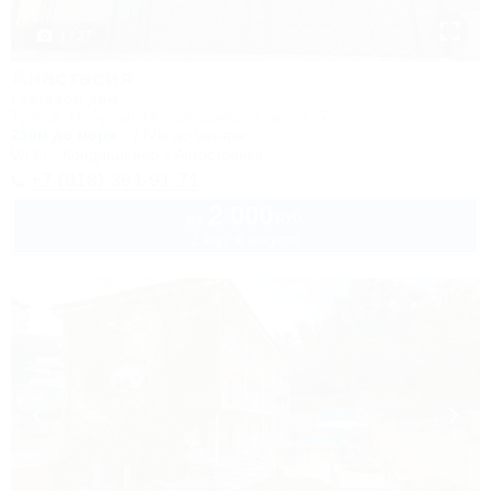
1 / 37
Анастасия
Гостевой дом
Туапсе, Небуг, ул. Новороссийское шоссе, 7
250м до моря
772м до центра
Wi-Fi
Кондиционер
Автостоянка
+7 (918) 394-91-71
2 000
руб.
от
2 взр. в августе