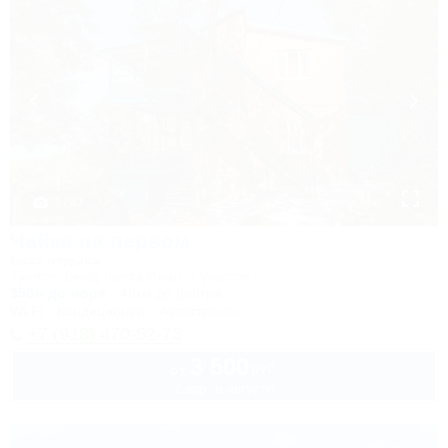
1 / 47
Чайка на первом
База отдыха
Туапсе, Бжид, Бухта Инал, 1 участок
350м до моря
49км до центра
Wi-Fi
Кондиционер
Автостоянка
+7 (918) 470-52-73
3 500
руб.
от
2 взр. в августе