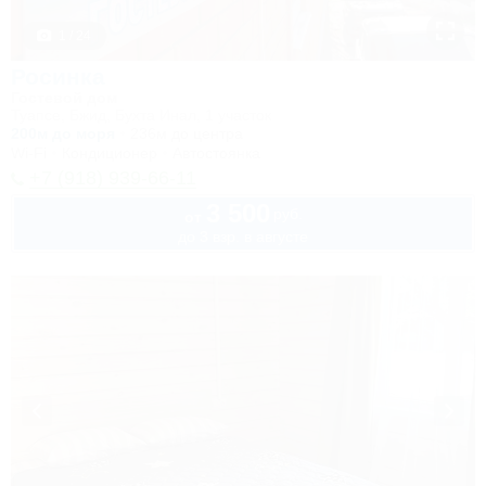
1 / 24
Росинка
Гостевой дом
Туапсе, Бжид, Бухта Инал, 1 участок
200м до моря
236м до центра
Wi-Fi
Кондиционер
Автостоянка
+7 (918) 939-66-11
3 500
руб.
от
до 3 взр. в августе