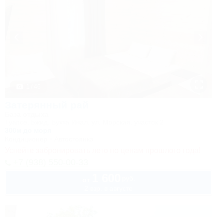
1 / 46
Затерянный рай
База отдыха
Туапсе, Бжид, Бухта Инал, ул. Морская, участок 2
300м до моря
Кондиционер
Автостоянка
Успейте забронировать лето по ценам прошлого года!
+7 (938) 550-00-33
1 600
руб.
от
2 взр. в августе