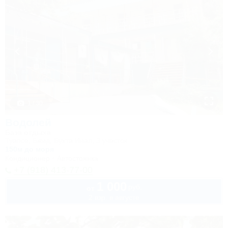
1 / 30
Водолей
База отдыха
Туапсе, Бжид, Бухта Инал, 3 участок
150м до моря
Кондиционер
Автостоянка
+7 (918) 413-77-00
1 000
руб.
от
2 взр. в августе