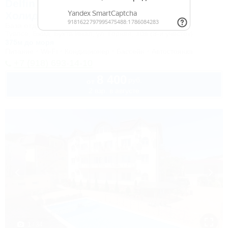
Delfin Holiday Park Inal (Дельфин
Холидей Парк Инал)
База отдыха
Туапсе, Бжид, Бухта Инал, ул. Горная, 10а (3-й участок)
375м до моря
Питание
Wi-Fi
Кондиционер
Бассейн
Автостоянка
+7 (918) 693-14-10
8 400
руб.
от
2 взр. в августе
1 / 34