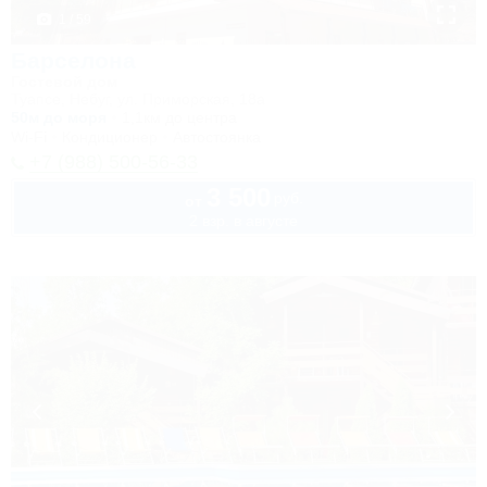
1 / 59
Барселона
Гостевой дом
Туапсе, Небуг, ул. Приморская, 18а
50м до моря
1,1км до центра
Wi-Fi
Кондиционер
Автостоянка
+7 (988) 500-56-33
3 500
руб.
от
2 взр. в августе