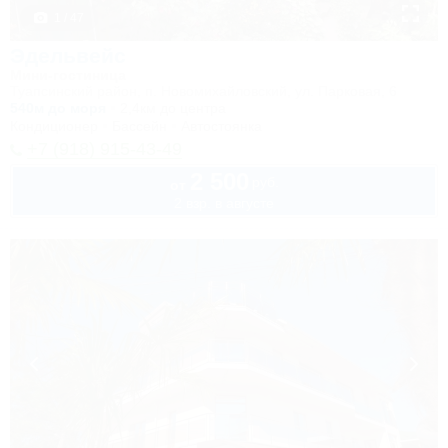
1 / 47
Эдельвейс
Мини-гостиница
Туапсинский район, п. Новомихайловский, ул. Парковая, 6
540м до моря
2,4км до центра
Кондиционер
Бассейн
Автостоянка
+7 (918) 915-43-49
2 500
руб.
от
2 взр. в августе