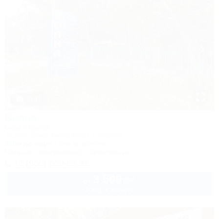
1 / 47
Волна
База отдыха
Туапсе, Бжид, Бухта Инал, 6 участок
300м до моря
3км до центра
Питание
Кондиционер
Автостоянка
+7 (900) 009-98-25
3 500
руб.
от
2 взр. в августе