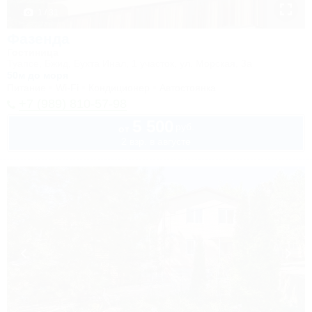
1 / 31
Фазенда
Гостиница
Туапсе, Бжид, Бухта Инал, 1 участок, ул. Морская, 3а
50м до моря
Питание
Wi-Fi
Кондиционер
Автостоянка
+7 (989) 810-57-98
5 500
руб.
от
2 взр. в августе