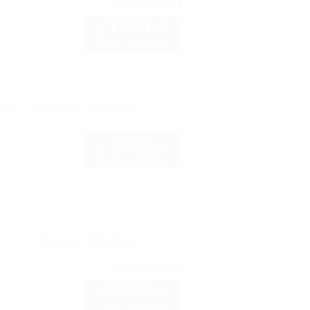
9.1
рейтинг:
1 600
руб.
от
2 взр. в августе
рте
Показать телефон
1 000
руб.
от
2 взр. в августе
рте
Показать телефон
8.7
рейтинг:
3 500
руб.
от
2 взр. в августе