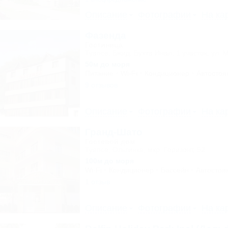
Описание
Фотографии
На ка
Фазенда
Гостиница
Туапсе, Бжид, Бухта Инал, 1 участок, ул. 
50м до моря
Питание
Wi-Fi
Кондиционер
Автостоя
9 отзывов
Описание
Фотографии
На ка
Гранд-Шато
Гостевой дом
Туапсе, Ольгинка, мкр. Горизонт, 52
100м до моря
Wi-Fi
Кондиционер
Бассейн
Автостоя
1 отзыв
Описание
Фотографии
На ка