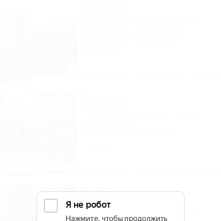
Нефтяник
База отдыха
Туапсе, Бжид, Бухта Инал, 2 участок
270м до моря
200м до центра
Кондиционер
Автостоянка
103 отзыва
Описание
Фотографии
На ка
Водолей
База отдыха
Туапсе, Бжид, Бухта Инал, 3 участок
150м до моря
Кондиционер
Автостоянка
4 отзыва
Описание
Фотографии
На ка
Волна
База отдыха
Туапсе, Бжид, Бухта Инал, 6 участок
300м до моря
3км до центра