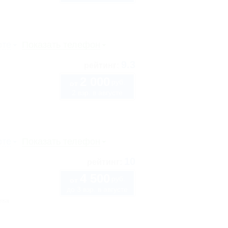
рте
Показать телефон
9.3
рейтинг:
2 000
руб.
от
2 взр. в августе
рте
Показать телефон
10
рейтинг:
4 500
руб.
от
до 3 взр. в августе
нка