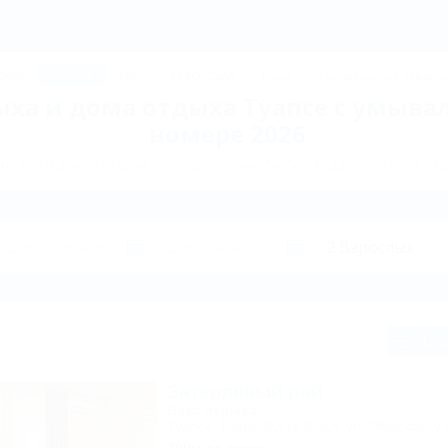
ТУАПСЕ: Базы отдыха и дома отдыха в Туапсе с умывальником в номере 
ДЖИК
ТУАПСЕ
Ейск
КРАСНОДАР
Крым
Горнолыжные курорт
ыха и дома отдыха Туапсе с умыва
номере 2026
е баз и домов отдыха по направлению Туапсе. Куда поехать на отд
Сп
Затерянный рай
База отдыха
Туапсе, Бжид, Бухта Инал, ул. Морская, уч