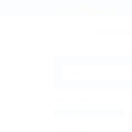
СОЧИ
АНАПА
ГЕЛЕН
Базы отд
Бронировани
Отдых в Туапсе с
умывальником в номере (7)
Базы и дома отдыха
(7)
Жильё для отдыха
(17)
Частный сектор
(13)