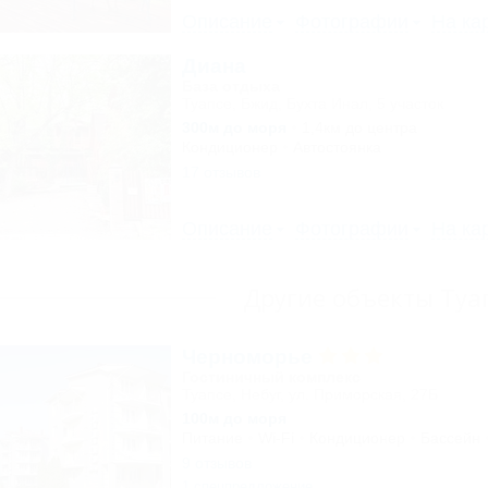
Описание
Фотографии
На ка
Диана
База отдыха
Туапсе, Бжид, Бухта Инал, 5 участок
300м до моря
1,4км до центра
Кондиционер
Автостоянка
17 отзывов
Описание
Фотографии
На ка
Другие объекты Туа
Черноморье
Гостиничный комплекс
Туапсе, Небуг, ул. Приморская, 27Б
100м до моря
Питание
Wi-Fi
Кондиционер
Бассейн
9 отзывов
1 спецпредложение