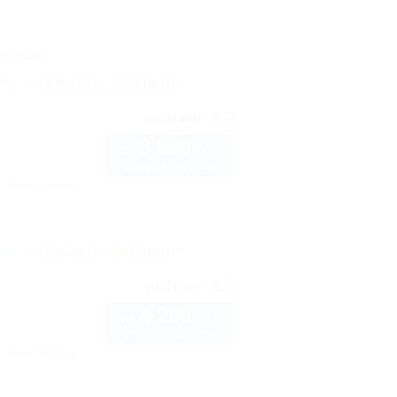
го года!
рте
Показать телефон
9.4
рейтинг:
3 600
руб.
от
2 взр. в августе
Автостоянка
рте
Показать телефон
8.5
рейтинг:
4 200
руб.
от
2 взр. в августе
Автостоянка