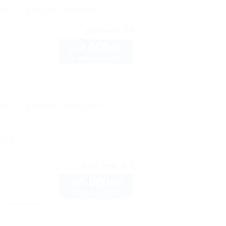
рте
Показать телефон
10
рейтинг:
2 500
руб.
от
2 взр. в августе
рте
Показать телефон
псе
8.7
рейтинг:
5 000
руб.
от
1 взр. в августе
Автостоянка