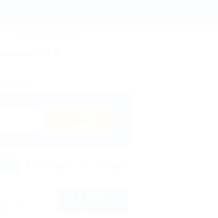
- бронирование, цены 2026 - Отдых.на Кубани.ру
Регистрация
Вход
ы
Термальные источники
льником в
ых в Туапсе?
Поиск
исок
На карте
Отзывы
1 600
руб.
от
2 взр. в августе
асток 2