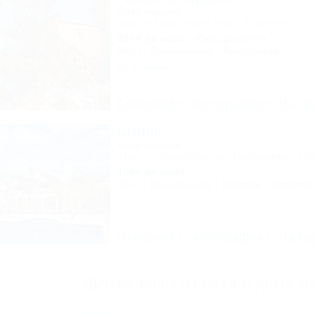
База отдыха
Туапсе, Бжид, Бухта Инал, 1 участок
350м до моря
49км до центра
Wi-Fi
Кондиционер
Автостоянка
25 отзывов
Описание
Фотографии
На ка
Штиль
База отдыха
Туапсе, Лермонтово, ул. Набережная, 1б/
100м до моря
Wi-Fi
Кондиционер
Бассейн
Автостоя
Описание
Фотографии
На ка
Другие Базы отдыха и дома о