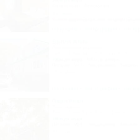
300м до моря
Кондиционер
Автостоянка
8 отзывов
Успейте забронировать лето по ценам прошло
Описание
Фотографии
На ка
Вилла Алла
Гостиничный комплекс
Туапсе, Бжид, Бухта Инал, 1 участок
400м до моря
501м до центра
Питание
Wi-Fi
Кондиционер
Бассейн
28 отзывов
Описание
Фотографии
На ка
Парк Инал
База отдыха
Туапсе, Бжид, Бухта Инал, 5 участок
450м до моря
Питание
Wi-Fi
Кондиционер
Бассейн
21 отзыв