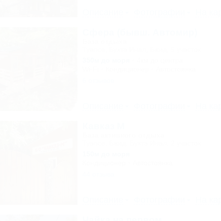
Описание
Фотографии
На ка
Сфера (бывш. Автомир)
База отдыха
Туапсе, Бухта Инал, Бжид, 5 участок
350м до моря
4км до центра
Wi-Fi
Кондиционер
Автостоянка
6 отзывов
Описание
Фотографии
На ка
Кавказ М
База активного отдыха
Туапсе, Бжид, Бухта Инал, 2 участок
150м до моря
Кондиционер
Автостоянка
44 отзыва
Описание
Фотографии
На ка
Чайка на первом