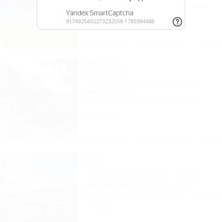
Питание
Кондиционер
Автостоянка
37 отзывов
Описание
Фотографии
На ка
Росинка
База отдыха
Туапсе, Бжид, Бухта Инал, 1 участок
250м до моря
Wi-Fi
Кондиционер
Автостоянка
12 отзывов
Описание
Фотографии
На ка
Утес
Пансионат отдыха
Туапсе, Бжид, Бухта Инал, 5 участок
200м до моря
481м до центра
Wi-Fi
Кондиционер
Бассейн
Автостоя
23 отзыва