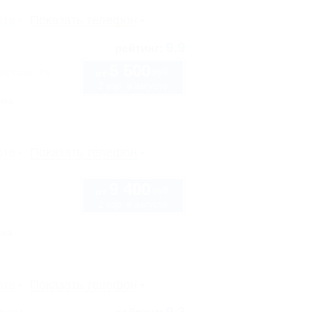
рте
Показать телефон
9.9
рейтинг:
5 500
руб.
Морская, 3а
от
2 взр. в августе
нка
рте
Показать телефон
9 400
руб.
от
2 взр. в августе
нка
рте
Показать телефон