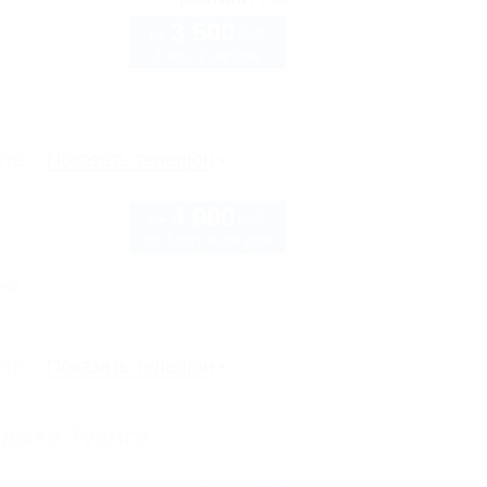
3 500
руб.
от
2 взр. в августе
рте
Показать телефон
4 000
руб.
от
до 3 взр. в августе
1
нка
рте
Показать телефон
тдыха Туапсе