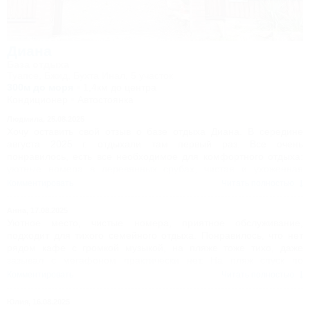
Диана
База отдыха
Туапсе, Бжид, Бухта Инал, 5 участок
300м до моря
1,4км до центра
Кондиционер
Автостоянка
Людмила,
25.08.2025
Хочу оставить свой отзыв о базе отдыха Диана. В середине
августа 2025 г. отдыхали там первый раз. Все очень
понравилось, есть все необходимое для комфортного отдыха:
уютные номера в деревянных срубах, чистая и ухоженная
территория, детская площадка, хорошие беседки и мангальная
Комментировать
Читать полностью
зона. А девочки администраторы Вера и Лиза очень милые и
приветливые. Приезжайте отдыхать на эту базу - не пожалеете.
Анна,
17.08.2025
Уютное место, чистые номера, приятное обслуживание,
подходит для тихого семейного отдыха. Понравилось, что нет
рядом кафе с громкой музыкой, на пляже тоже тихо, даже
зазывал с мегафоном практически нет. На пляж спуск по
лестнице, минут 5-7, но людей на пляже не много даже в разгар
Комментировать
Читать полностью
сезона. Аренда катамаранов, сапов есть, лежаки с навесом
тоже.
Юлия,
16.08.2025