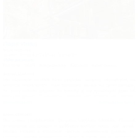
Парк Инал
База отдыха
Туапсе, Бжид, Бухта Инал, 5 участок
450м до моря
Питание
Wi-Fi
Кондиционер
Бассейн
Автостоянка
Андрей,
11.08.2023
Мы отдыхали на этой базе, реклама, конечно, впечатляет, но
минусов очень много. Нам пришлось уехать на сутки раньше,
т.к. жену срочно вызвали на работу, и эти крохоборы даже не
вернули деньги. В номерах вайфая нет, розеток не хватает,
холодильники почти не морозят. Просто деньги дерут, хапуги!
Комментировать
Читать полностью
Нам пришлось отдыхать на многих базах в бухте Инал, и есть с
чем сравнить!!!!! Думайте люди!!! Реклама - обманчива.
Алена,
03.08.2023
Все очень понравилось. Безумно выручал бассейн. Пенные
вечереники по средам и субботам-вообще огонь для детей.
Вкусно готовят в столовой. Чистые деревянные домики. Из
минусов, только расстояние и спуск к морю. Но на прямую к