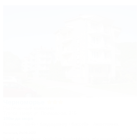
Рабочий персонал приветлив всегда, можно обратиться с
любым вопросом)
Расстояние до моря небольшое, 5-7 минут ходьбы прогулочным
шагом.
Советую приехать и отдохнуть в этот гостевой дом, не
пожалеете!
Черноморье
Гостиничный комплекс
Туапсе, Небуг, ул. Приморская, 27Б
100м до моря
Питание
Wi-Fi
Кондиционер
Бассейн
Автостоянка
Наталия,
24.09.2022
Были в середине сентября,понравилось все,немного подвела