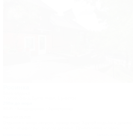
Росинка
База отдыха
Туапсе, Бжид, Бухта Инал, 1 участок
250м до моря
Wi-Fi
Кондиционер
Автостоянка
Юрий,
07.09.2025
Отдыхал в конце августа, номер люкс. Крутой подъём к домику.
Чисто, комфортно. Кругом деревья. Приветливая хозяйка.
Комментировать
Читать полностью