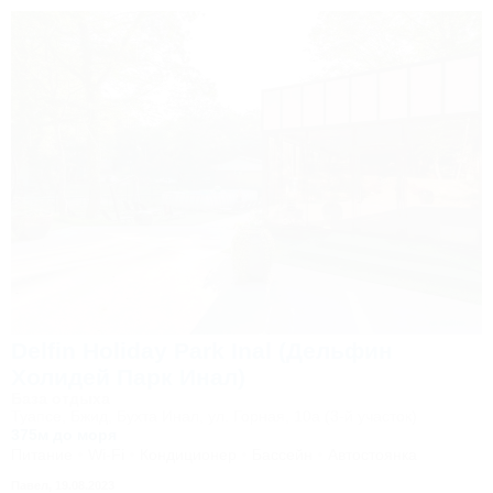
Delfin Holiday Park Inal (Дельфин
Холидей Парк Инал)
База отдыха
Туапсе, Бжид, Бухта Инал, ул. Горная, 10а (3-й участок)
375м до моря
Питание
Wi-Fi
Кондиционер
Бассейн
Автостоянка
Павел,
19.08.2023