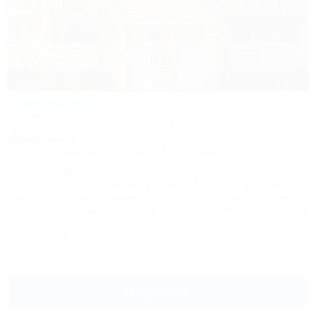
Гранд-Шато
Гостевой дом
Туапсе, Ольгинка, мкр. Горизонт, 52
100м до моря
Wi-Fi
Кондиционер
Бассейн
Автостоянка
Татьяна,
16.06.2017
В июне 2017 г отдыхали в отеле. Комфорт, уют, чистота,
быстрое реагирование на просьбы клиентов,
профессиональный подход в работе горничных,
добросовестное отношение к делу управляющего отелем
Василия Николаевича. Очень удобные кровати, великолепное
1 комментарий
Читать полностью
новое бельё, ежедневная смена полотенец и уборка номера.
До моря 5 минут пешком. Столовая на первом этаже.
Все отзывы
Предлагают разнообразные блюда местной кухни. Есть лифт.
Советуем выбрать для отдыха данный отель. Спасибо за всё.
Подробнее