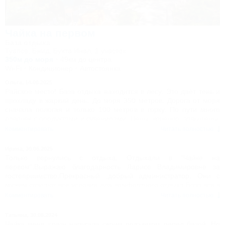
Чайка на первом
База отдыха
Туапсе, Бжид, Бухта Инал, 1 участок
350м до моря
49км до центра
Wi-Fi
Кондиционер
Автостоянка
Ольга,
14.08.2025
Райское место! База отдыха находится в лесу. Это даёт тень и
прохладу в жаркий день. До моря 350 метров. Дорога от моря
сначала пологая и только 100 метров в горку. По пути много
лавочек с продуктами и сувенирами. Цены, конечно, завышены.
Сетевых магазинов нет, только в селе Бжид. Море чистое, пляжи
Комментировать
Читать полностью
оборудованы лежаки, туалетами, кабинками для переодевания.
Предлагается много развлечений. Теперь о самой базе. Нас
Ирина,
30.06.2025
приняли с собакой. Разместили в половине дома с отдельным
Только вернулись с отдыха. Отдыхали в "Чайке на
входом и шикарной верандой. Комната не большая, но в ней
первом".Выражаю благодарность Ларисе Владимировне за
есть все необходимое. Двуспальная и односпальная кровати,
гостеприимство.Прекрасный ,добрый администратор. Они с
шкаф, две тумбочки, телевизор. Во второй комнате стол,
мужем создают все условия,для комфортного отдыха.База вся в
навесной шкаф, раковина, персональный холодильник и
зелени и цветах.В номерах чисто ,соответствуют
Комментировать
Читать полностью
микроволновка. Так же есть душевая кабина и унитаз. Горячая
описанию.Кухня оборудована всем необходимым.Горячая вода
вода без перебоев. Телевизор, wi-fi. Хозяева базы отдыха
есть без перебоев.Телевизор,wi-fi работает.База находится
Татьяна,
30.08.2024
отзывчивые и замечательные люди. На все просьбы
рядом с морем,но нет шума от набережных кафе.Тихое место
Чайка меня сразу напугала своим подъемом перед базой. Но