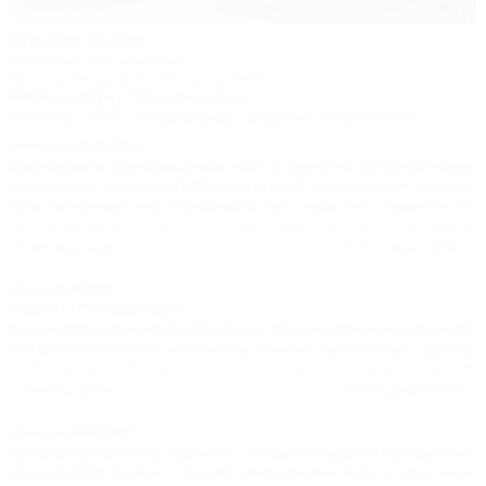
обнаружили, что есть несколько баз не менее комфортных, чем
Вилла Алла
"Нефтяник", а стоимость проживания ниже!
Гостиничный комплекс
Туапсе, Бжид, Бухта Инал, 1 участок
400м до моря
501м до центра
Питание
Wi-Fi
Кондиционер
Бассейн
Автостоянка
Валентина,
26.09.2024
Бронировали Двухкомнатный люкс с кухней на 10 дней общей
стоимостью (внимание!) 80тысяч рублей. Что получили по итогу:
При заселении нас обрадовали, что воды нет, подается по
часам утром и вечером ( девушка на ресепшене удивленным
голосом спросила-вас что, не предупредили??).
Комментировать
Читать полностью
То есть днем после моря ходили грязными до вечера
В номере поломано все, что можно поломать-душевая кабина
Ольга,
05.08.2023
вся в плесени, двери оторваны, не закрываются. Дверь в туалет
ОБМАН ПОТРЕБИТЕЛЯ!
не закрывается.
Бронировали трёхместный номер, девушка-администратор все
При заселении выдали полотенца для ног, потому что
так красиво описала: ваш номер в новом корпусе через дорогу,
нормальных у них не было
на территории имеется мангальная зона, бассейн на основной
Вечером сломался бойлер-горячей воды нет. На ресепшене
территории, до моря 200 метров по прямой, в номере большая
Комментировать
Читать полностью
тоже никого нет решить проблему, трубки не брали.
двуспальная кровать и диванчик!
Ни разу не убрали номера за 10 дней, была вонючая тряпка и
По факту практически все ОБМАН!!!
Кристина,
05.07.2023
убитый совок-наверное убирать нужно самим, сервис на
Новый корпус находится от старого на расстоянии почти
Привезла родителей отдохнуть. И отдых не удался. Специально
высшем уровне так сказать.
200метров, совершенно отдельно, нужно пройти несколько баз
бронировали номер с кухней, чтобы можно было с утра кашу
Единственный плюс этого места-хороший теплый бассейн и
отдыха, обратно идти в гору. Шашлык предложили пожарить