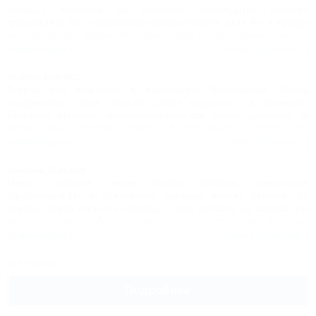
погода:) Хотелось бы пожелать руководству немного
дооснастить быт отдыхающих,предоставлять ,хотя бы в аренду
микроволновки. Кроме того,иметь свой фонд пляжных кресел-
шезлонгов,можно тоже в аренду выдавать,т.к.пляж
Комментировать
Читать полностью
городской,мест даже платных не хватает.В остальном,всем
спасибо за хороший отдых!
Наталья,
10.09.2022
Второй раз отдыхала в пансионате Черноморье. Очень
понравилось. Хотя больше 20лет отдыхала за границей.
Поверьте оытному путешественнику-асе очень достойно за
исключением завтрака. Завтрак безобразный но вокруг есть
много столовых и кафе по очень привлекательной цене. Море
Комментировать
Читать полностью
очень чистое в этом месте.
Светлана,
24.08.2022
Место хорошое, море близко. Номера прекрасные
,просторные.Но к сожалению завтраки портят рейтинг. Во
первых нужно отстоять очередь... чтоб попасть на завтрак так
как столов мало. Дети в ожидании очереди плачут. Система
одни заходят другие ждут когда освободиться стол. Из того что
Комментировать
Читать полностью
предложено было за 11 дней. Съедобным были только яичница
и овсяная каша. Остальное есть просто не возможно!!!
Все отзывы
Подробнее