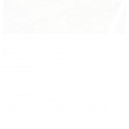
Сфера (бывш. Автомир)
База отдыха
Туапсе, Бухта Инал, Бжид, 5 участок
350м до моря
4км до центра
Wi-Fi
Кондиционер
Автостоянка
Мария,
15.07.2025
Нам очень понравилось, снимали домик на сутки. Чистенько,
уютно, приятно находиться!
Комментировать
Читать полностью
Луняка,
24.08.2023
Хочу поделиться впечатлениями, и выразить благодарность
Ларисе и Александру.Приветливые владельцы, очень
внимательные к своим гостям. На территории чисто, тёплая
вода круглосуточно, чистый сан узел. Очень удобные кровати,
красивое постельное. Остались довольны отдыхом.
Комментировать
Читать полностью
Рекомендовали знакомым. Удачи вам и процветания.