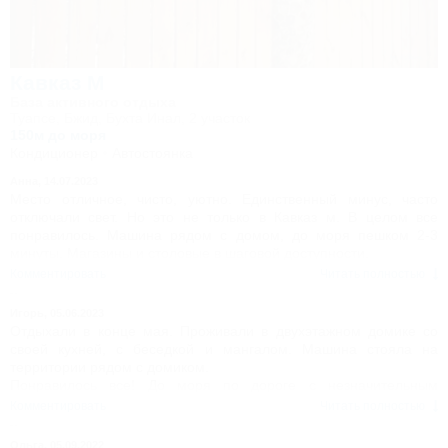
площадка. Красота!
P.S. Спасибо Ольге Ивановне за радушный приём и
оперативное решение всех вопросов.
Кавказ М
База активного отдыха
Туапсе, Бжид, Бухта Инал, 2 участок
150м до моря
Кондиционер
Автостоянка
Анна,
14.07.2023
Место отличное, чисто, уютно. Единственный минус, часто
отключали свет. Но это не только в Кавказ м. В целом все
понравилось. Машина рядом с домом, до моря пешком 2-3
минуты. Магазины и столовые в шаговой доступности.
Комментировать
Читать полностью
Игорь,
05.06.2023
Отдыхали в конце мая. Проживали в двухэтажном домике со
своей кухней, с беседкой и мангалом. Машина стояла на
территории рядом с домиком.
Понравилось все! До моря по дороге с незначительным
уклоном минут 5 идти, это если не останавливаться на рынке.
Комментировать
Читать полностью
На самом рынке много как продуктовых магазинов так и с
бытовым. Пляж ухоженный с навесами и лежаками. На берегу
Ольга,
05.09.2022