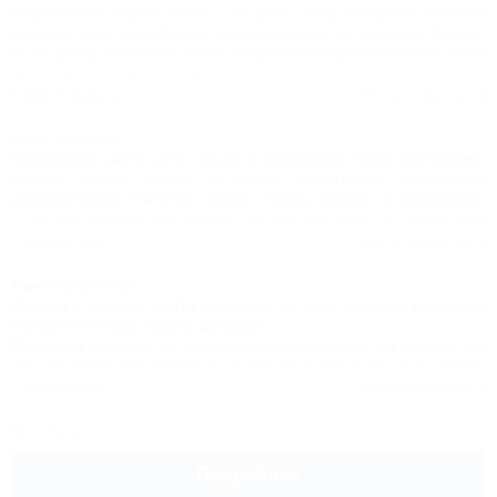
Отдыхали в августе 2023 г. 11 дней, базу выбирала жена по
отзывам и доступной цене на проживание, на море, на Фасоль,
но по факту оказалось много минусов о которых в отзывах никто
не пишет, что очень странно.
Плюсы базы: по природе кругом деревья, комаров-мошек по
Комментировать
Читать полностью
минимуму хотя и есть, территория базы ухожена хотя и
небольшая, номер неплохой все современное хотя ножи режут
Ольга,
13.07.2022
паршиво (заточка нужна), в столовой кормят хорошо вкусно
Прекрасное место для отдыха в спокойной, тихой обстановке.
(цена как и во всех кафе у моря выше среднего), никаких скидок
Новый, чистый номер со всеми удобствами, отзывчивый
для жильцов Дельфина нет (может раньше и были а в 2023 уже
администратор Наталья всегда готова помочь и подсказать.
нет), у домиков стоят мангалы, у администратора можно брать
Отличные беседки для отдыха, мангальная зона, на территории
шампура (решетки тоже есть но толи администратор не любит
можно найти возможности для отдыха на любой вкус.
1 комментарий
Читать полностью
их выдавать толи их не хотят сдавать жильцы, держат до
последнего).
Тарчуков,
01.07.2022
Минусы базы: приехали рано к 9-00 уставшие и невыспанные с
Решили с семьей найти укромное и тихое место,и наткнулся
поезда, пришлось 4 часа просидеть на улице в солнцепек - в
случайно на базу отдыха Дельфин.
номер не запускали до 13-00 ссылаясь на неготовность номера,
Я никогда и не где не оставляю отзывы,потому как считаю что
по факту оказалось номер был свободен - им некогда было там
это отнимает мое время,но те впечатления которые получила
убраться после предыдущих жильцов, хотя заранее им
моя семья заслуживают того,что бы оставить тут своё точку
1 комментарий
Читать полностью
говорили что приедем с утра и просили заселить пораньше
зрения.
(оплатили 11 дней а прожили 10,5) думали пойдут навстречу -
Чудесная территория которая находится на горе у лесу,
фиг вам, когда вселились нашли в кастрюле гнилой салат (как
Все отзывы
чистейшая, облагороженная,тут развлечение найдут детки
они убирали не очень понятно), уборка нашего номера была 1
любого возраста.Родители могут спокойно наслаждаться
раз за проживание в 11 дней и продолжительностью 1 час (нас
Подробнее
тишиной и наблюдать как весело проводят время их
мурыжили 4 часа - очень неприятно), ТВ работает от инета а с