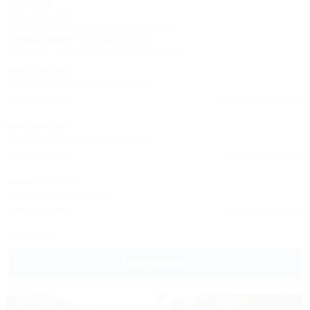
Волна
перилами и навесом, которые не видели краски уже очень
давно.
База отдыха
Любите платить дорого за дешёвку - милости просим. Уровня,
Туапсе, Бжид, Бухта Инал, 6 участок
ожидаемого в двадцать первом веке вы тут не получите.
300м до моря
3км до центра
Единственное, что тут восхищает, это прекрасный пляж с чистой
Питание
Кондиционер
Автостоянка
водой, являющийся жемчужиной бухты. Жаль, что данная
Инна,
05.07.2026
жемчужина имеет такую убогую оправу, как сервис таких вот
Прекрасное место для отдыха
"баз отдыха".
Комментировать
Читать полностью
Инна,
05.07.2026
Прекрасное место для отдыха
Комментировать
Читать полностью
Алексей,
21.08.2025
Не тратьте свое время
Комментировать
Читать полностью
Все отзывы
Подробнее