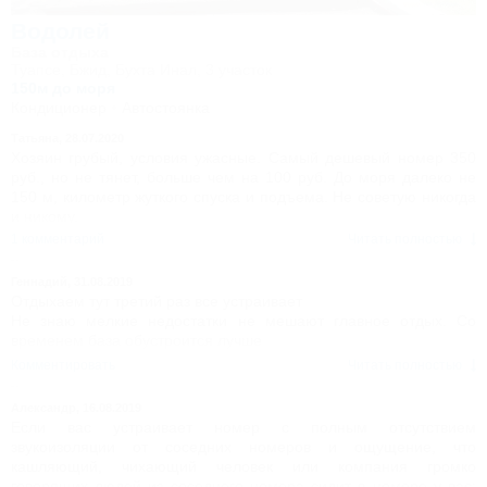
Водолей
База отдыха
Туапсе, Бжид, Бухта Инал, 3 участок
150м до моря
Кондиционер
Автостоянка
Татьяна,
28.07.2020
Хозяин грубый, условия ужасные. Самый дешевый номер 350
руб., но не тянет, больше чем на 100 руб. До моря далеко не
150 м, километр жуткого спуска и подъема. Не советую никогда
и никому.
1 комментарий
Читать полностью
Геннадий,
31.08.2019
Отдыхаем тут третий раз все устраивает
Не знаю мелкие недостатки не мешают главное отдых. Со
временем база обустроится лучше
Комментировать
Читать полностью
Александр,
16.08.2019
Если вас устраивает номер с полным отсутствием
звукоизоляции от соседних номеров и ощущение, что
кашляющий, чихающий человек или компания громко
говорящих людей из соседнего номера сидит в номере у вас;