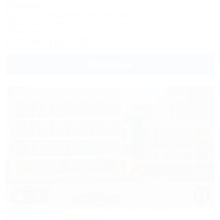
Россия
Культурно-туристический комплекс
Новороссийск, Камчатка, ул. Короленко, 18
27км до центра
+7 (8617) 65-62-76
Подробнее
1 / 31
Джамайка