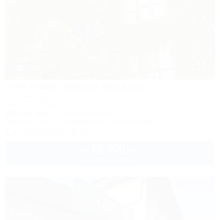
1 / 24
Villa Vitalia (Вилла Виталия)
Гостевой дом
Ейск, пер. Приморский, 29
100м до моря
2,4км до центра
Питание
Wi-Fi
Кондиционер
Автостоянка
+7 (928) 042-75-38
11 000
руб.
от
до 3 взр. в августе