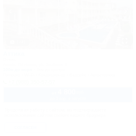
1 / 41
Аттика
Отель
Анапа, Витязево, ул. Знойная, 9
100м до моря
9км до центра
Питание
Wi-Fi
Кондиционер
Бассейн
Автостоянка
+7 (988) 350-57-57
4 800
руб.
от
до 3 взр. в августе
Продолжая работу с сайтом, вы подтверждаете
использование сайтом cookies вашего браузера.
СОГЛАСЕН