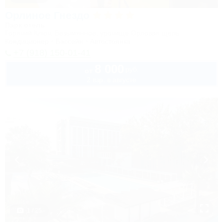
Орлиное Гнездо
Парк отель
Горячий Ключ, Безымянное, урочище Орловая щель
Кондиционер
Бассейн
Автостоянка
+7 (918) 150-01-41
8 000
руб.
от
2 взр. в августе
1 / 25