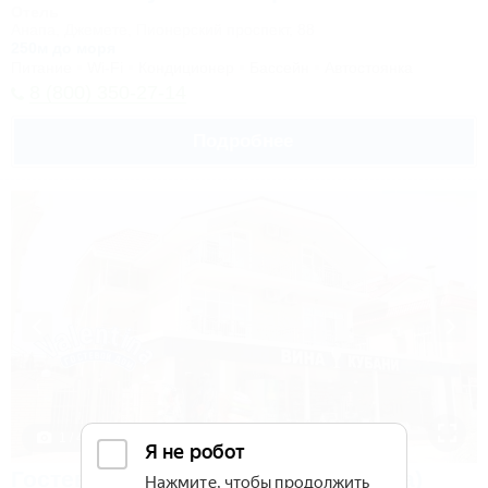
Отель
Анапа, Джемете, Пионерский проспект, 88
250м до моря
Питание
Wi-Fi
Кондиционер
Бассейн
Автостоянка
8 (800) 350-27-14
Подробнее
1 / 44
Гостевой дом Valentina (Валентина)