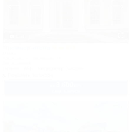
1 / 31
Премьер-отель
Отель
Краснодар, ул. Васнецова, 16
5км до центра
Питание
Wi-Fi
Кондиционер
Бассейн
Показать телефон
3 600
руб.
от
2 взр. в августе