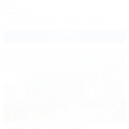
Отель
Анапа, Джемете, Пионерский проспект, 257С
50м до моря
Питание
Wi-Fi
Кондиционер
Бассейн
Автостоянка
8 (800) 201-55-58
4 200
руб.
от
2 взр. в августе
1 / 93
Corudo Family Resort&Spa