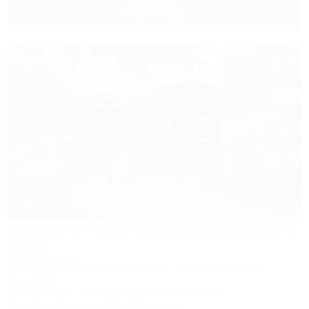
6 500
руб.
от
до 4 взр. в августе
1 / 11
Полесье и Козья заимка (жилые дома в
лесу)
Гостевой двор
Краснодар, Северская, Смоленская, Урочище Потайное
(ориентир)
31км до моря
249км до горнолыжной трассы
Кондиционер
Бассейн
Автостоянка