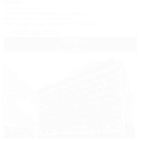
Мечта
Гостевой дом
Геленджик, Дивноморское, ул. Кирова, 7б
150м до моря
574м до центра
Wi-Fi
Кондиционер
Бассейн
Автостоянка
+7 (918) 396-19-33
6 000
руб.
от
2 взр. в августе
1 / 40