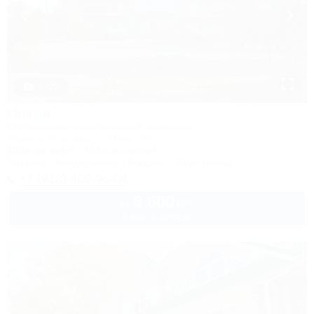
1 / 23
Искра
Гостинично-туристический комплекс
Темрюк, Кучугуры ул. Мира, 29
200м до моря
282м до центра
Питание
Кондиционер
Бассейн
Автостоянка
+7 (918) 460-96-04
6 600
руб.
от
2 взр. в августе