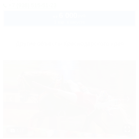
+7 (938) 515-51-23
6 000
руб.
от
1 взр. в августе
Другие объекты Краснодарского края
1 / 7