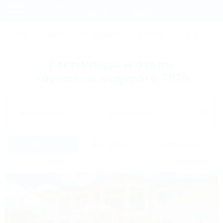
Фильтры и сортировка
Главная
СОЧИ
АНАПА
ГЕЛЕНДЖИК
ТУАПСЕ
ЕЙСК
КР
Регистрация
Гостиницы и отели
Вход
Убинской недорого 2026
Дата заезда
Дата выезда
Список
На карте
Отзывы