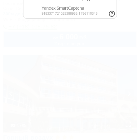
Гостевой дом
Сочи, Сириус, ул. 65 лет Победы, 49
300м до моря
Wi-Fi
Кондиционер
Автостоянка
+7 (918) 108-75-82
6 000
руб.
от
2 взр. в августе
1 / 85
Горный воздух