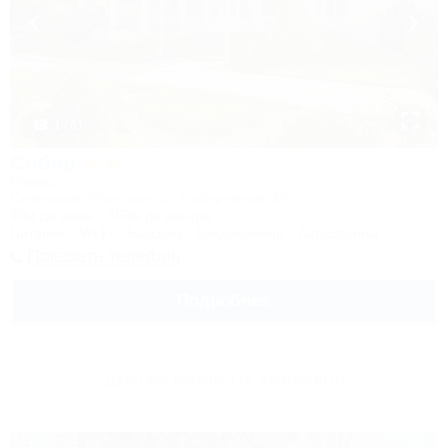
1 / 61
Собер
Отель
Северская, Убинская, ул. Набережная, 42
40м до воды
453м до центра
Питание
Wi-Fi
Бассейн
Кондиционер
Автостоянка
Показать телефон
Подробнее
Другие объекты Убинской