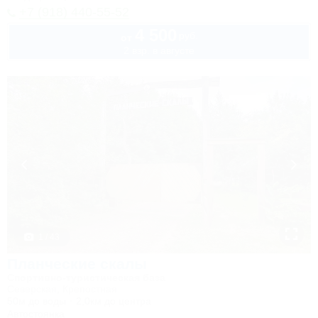
+7 (918) 440-55-52
4 500
руб.
от
2 взр. в августе
1 / 43
Планческие скалы
Спортивно-туристическая база
Северская, Крепостная
50м до воды
2,0км до центра
Автостоянка