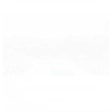
1 / 43
Villa la Vita
Коттедж
Северский район, Смоленская, ул. 20-й Горной Стрелковой
Дивизии, 130А
70м до воды
Wi-Fi
Кондиционер
Бассейн
Автостоянка
+7 (918) 046-00-22