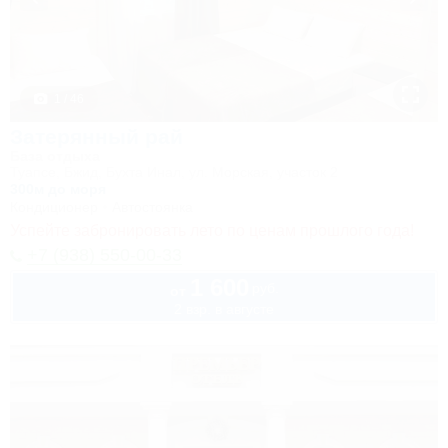
1 / 46
Затерянный рай
База отдыха
Туапсе, Бжид, Бухта Инал, ул. Морская, участок 2
300м до моря
Кондиционер
Автостоянка
Успейте забронировать лето по ценам прошлого года!
+7 (938) 550-00-33
1 600
руб.
от
2 взр. в августе