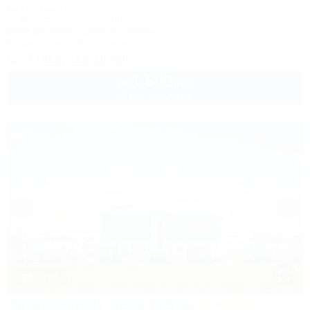
База отдыха
Туапсе, Бжид, Бухта Инал, 2 участок
270м до моря
200м до центра
Кондиционер
Автостоянка
+7 (918) 118-10-40
1 600
руб.
от
2 взр. в августе
1 / 23
Aurum Family Resort&Spa