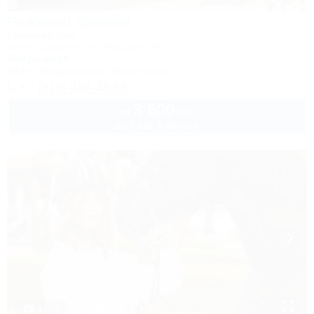
Розовый фонтан
Гостевой дом
Анапа, Джемете, ул. Морская, 18
50м до моря
Wi-Fi
Кондиционер
Автостоянка
+7 (918) 434-33-56
3 500
руб.
от
до 3 взр. в августе
1 / 19