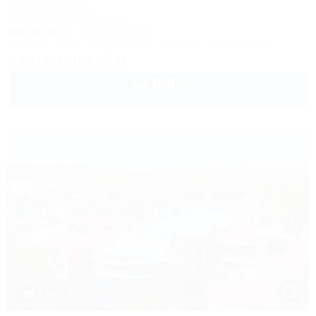
Санаторий & Спа
Анапа, ул. Набережная, 2
50м до моря
715м до центра
Питание
Wi-Fi
Кондиционер
Бассейн
Автостоянка
+7 (86133) 3-22-11
12 000
руб.
от
1 взр. в августе
1 / 40