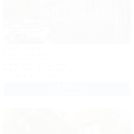
1 / 3
Вилла Алла
Гостиничный комплекс
Туапсе, Бжид, Бухта Инал, 1 участок
400м до моря
501м до центра
Питание
Wi-Fi
Кондиционер
Бассейн
Автостоянка
+7 (918) 114-20-00
3 600
руб.
от
2 взр. в августе