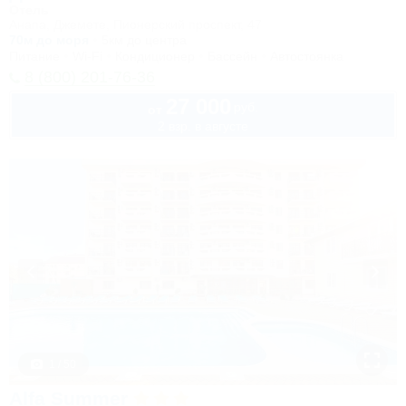
Отель
Анапа, Джемете, Пионерский проспект, 47
70м до моря
5км до центра
Питание
Wi-Fi
Кондиционер
Бассейн
Автостоянка
8 (800) 201-76-36
27 000
руб.
от
2 взр. в августе
1 / 50
Alfa Summer