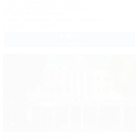
Лечебно-оздоровительный комплекс
Сочи, Лоо, Атарбеково, ул. Таганрогская, 4/3
10м до моря
5км до центра
Питание
Кондиционер
Бассейн
Автостоянка
8 (800) 333-78-33
4 400
руб.
от
1 взр. в августе
1 / 37
Старинная Анапа