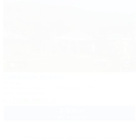
1 / 5
Саманные домики
Коттедж
Северская, Убинская, ул. Виноградная, 95Б
Wi-Fi
Кондиционер
+7 (918) 458-91-14
3 500
руб.
от
2 взр. в августе
Другие объекты Северского района