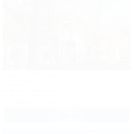
1 / 104
Поляна Убинская
Гостевой дом
Северская, Убинская, б/о Убинка
5м до воды
15км до центра
Кондиционер
Бассейн
Автостоянка
+7 (989) 126-11-10
2 500
руб.
от
2 взр. в августе