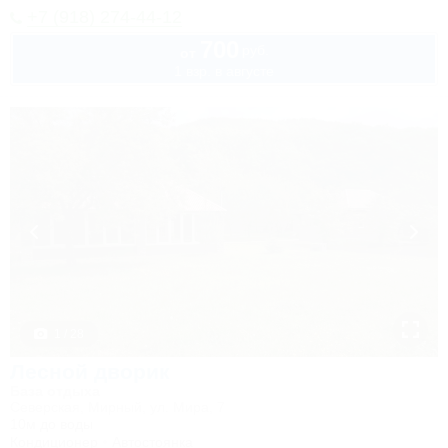
+7 (918) 274-44-12
700
руб.
от
1 взр. в августе
1 / 28
Лесной дворик
База отдыха
Северская, Мирный, ул. Мира, 7
10м до воды
Кондиционер
Автостоянка