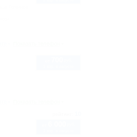
2 взр. в августе
чище Потайное
ассы
рте
Показать телефон
700
руб.
от
1 взр. в августе
рте
Показать телефон
10
рейтинг:
6 000
руб.
от
1 взр. в августе