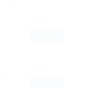
Автостоянка
рте
Показать телефон
8 000
руб.
от
2 взр. в августе
ловая щель
рте
Показать телефон
usive
17 800
руб.
от
2 взр. в августе
Автостоянка