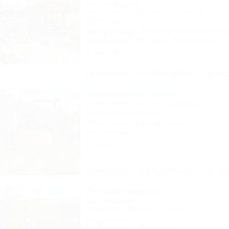
Гостевой двор
Краснодар, Северская, Смоленская, Уро
(ориентир)
31км до моря
249км до горнолыжной тр
Кондиционер
Бассейн
Автостоянка
5 отзывов
Описание
Фотографии
На ка
Планческие скалы
Спортивно-туристическая база
Северская, Крепостная
50м до воды
2,0км до центра
Автостоянка
2 отзыва
Описание
Фотографии
На ка
Лесной дворик
База отдыха
Северская, Мирный, ул. Мира, 7
10м до воды