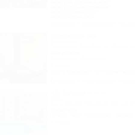
Акция "День рождения на море!"
Акция "Длительное проживание"
Акция "Постоянные гости"
Акция "Выгодный сезон"
Описание
Фотографии
На ка
Затерянный рай
База отдыха
Туапсе, Бжид, Бухта Инал, ул. Морская, уч
300м до моря
Кондиционер
Автостоянка
8 отзывов
Успейте забронировать лето по ценам прошло
Описание
Фотографии
На ка
Alfa Summer
Отель
Анапа, Джемете, Пионерский проспект, 2
50м до моря
Питание
Wi-Fi
Кондиционер
Бассейн
9 отзывов