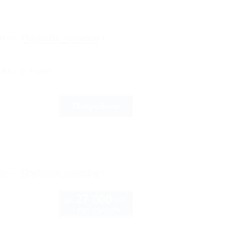
рте
Показать телефон
кого края
Подробнее
8
рте
Показать телефон
27 000
руб.
от
2 взр. в августе