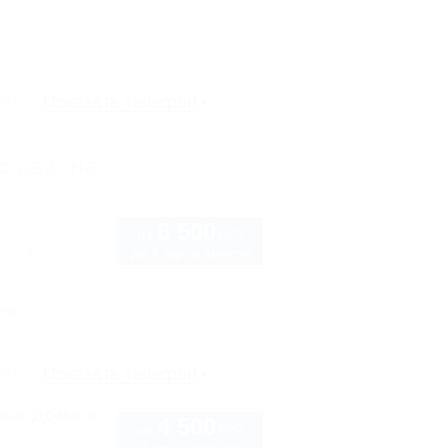
рте
Показать телефон
о района
6 500
руб.
от
до 4 взр. в августе
орной
нка
рте
Показать телефон
лые дома в
4 500
руб.
от