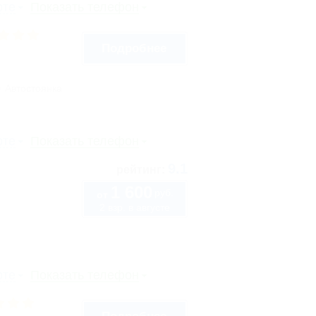
рте
Показать телефон
Подробнее
Автостоянка
рте
Показать телефон
9.1
рейтинг:
1 600
руб.
от
2 взр. в августе
рте
Показать телефон