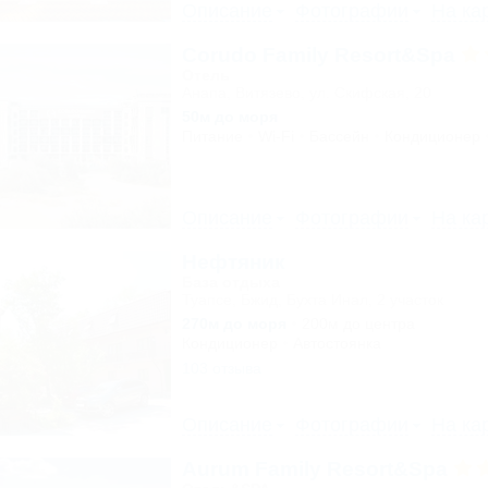
Описание
Фотографии
На ка
Corudo Family Resort&Spa
Отель
Анапа, Витязево, ул. Скифская, 20
50м до моря
Питание
Wi-Fi
Бассейн
Кондиционер
Описание
Фотографии
На ка
Нефтяник
База отдыха
Туапсе, Бжид, Бухта Инал, 2 участок
270м до моря
200м до центра
Кондиционер
Автостоянка
103 отзыва
Описание
Фотографии
На ка
Aurum Family Resort&Spa