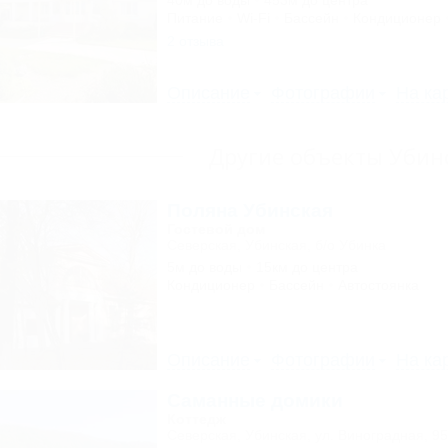
40м до воды
453м до центра
Питание
Wi-Fi
Бассейн
Кондиционер
2 отзыва
Описание
Фотографии
На ка
Другие объекты Убин
Поляна Убинская
Гостевой дом
Северская, Убинская, б/о Убинка
5м до воды
15км до центра
Кондиционер
Бассейн
Автостоянка
Описание
Фотографии
На ка
Саманные домики
Коттедж
Северская, Убинская, ул. Виноградная, 9