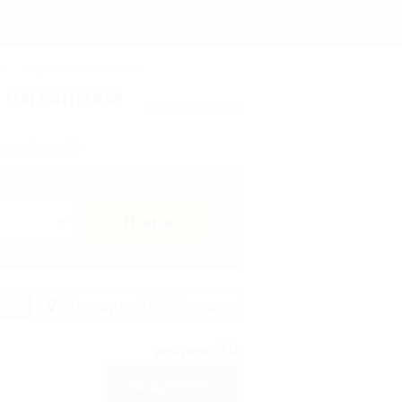
- бронирование, цены 2026 - Отдых.на Кубани.ру
Регистрация
Вход
ы
Термальные источники
м питанием
х в Убинской?
Поиск
исок
На карте
Отзывы
10
рейтинг:
Подробнее