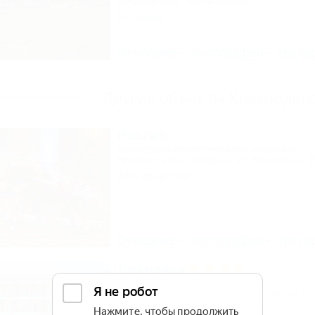
Кондиционер
Автостоянка
5 отзывов
Описание
Фотографии
На ка
Другие объекты Краснодарс
Россия
Культурно-туристический комплекс
Новороссийск, Камчатка, ул. Короленко, 1
27км до центра
Описание
Фотографии
На ка
Джамайка
Отель
Анапа, Джемете, Пионерский проспект, 47
70м до моря
5км до центра