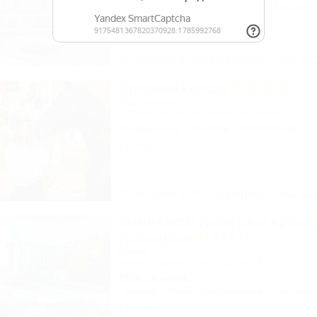
Питание
Wi-Fi
Кондиционер
Бассейн
Описание
Фотографии
На ка
Орлиное Гнездо
Парк отель
Горячий Ключ, Безымянное, урочище Ор
Кондиционер
Бассейн
Автостоянка
1 отзыв
Описание
Фотографии
На ка
SUNPARCO Hotel Ultra all incl
(Санпарко)
Отель
Анапа, Пионерский проспект, 12
150м до моря
Питание
Wi-Fi
Кондиционер
Бассейн
1 отзыв