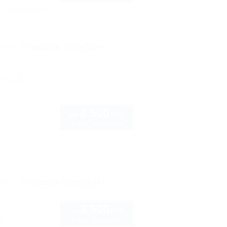
Автостоянка
рте
Показать телефон
ской
2 500
руб.
от
2 взр. в августе
рте
Показать телефон
3 500
руб.
от
2 взр. в августе
5Б