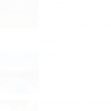
Wi-Fi
Кондиционер
1 отзыв
Описание
Фотографии
На ка
Другие объекты Северског
Villa la Vita
Коттедж
Северский район, Смоленская, ул. 20-й Г
Стрелковой Дивизии, 130А
70м до воды
Wi-Fi
Кондиционер
Бассейн
Автостоя
5 отзывов
Описание
Фотографии
На ка
Полесье и Козья заимка (жи
лесу)