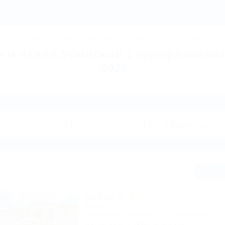
Убинская: Гостиницы и отели в Убинской с одноразовым питанием 
ДЖИК
ТУАПСЕ
Ейск
КРАСНОДАР
Крым
Горнолыжные курорт
 и отели Убинской с одноразовы
2026
 гостиниц и отелей по направлению Убинская. Куда поехать на отды
Сп
Собер
Отель
Северская, Убинская, ул. Набережная, 42