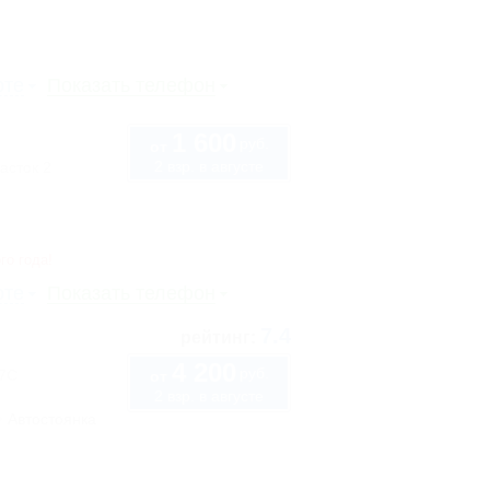
рте
Показать телефон
1 600
руб.
от
2 взр. в августе
асток 2
го года!
рте
Показать телефон
7.4
рейтинг:
4 200
руб.
57С
от
2 взр. в августе
Автостоянка