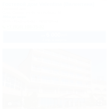
Гостевой дом Valentina (Валентина)
Гостевой дом
Сочи, Сириус, ул. 65 лет Победы, 49
300м до моря
Wi-Fi
Кондиционер
Автостоянка
+7 (918) 108-75-82
6 000
руб.
от
2 взр. в августе
1 / 85