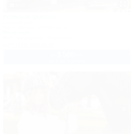
1 / 37
Розовый фонтан
Гостевой дом
Анапа, Джемете, ул. Морская, 18
50м до моря
Wi-Fi
Кондиционер
Автостоянка
+7 (918) 434-33-56
3 500
руб.
от
до 3 взр. в августе