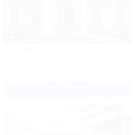
1 / 31
Премьер-отель
Отель
Краснодар, ул. Васнецова, 16
5км до центра
Питание
Wi-Fi
Кондиционер
Бассейн
Показать телефон
3 600
руб.
от
2 взр. в августе