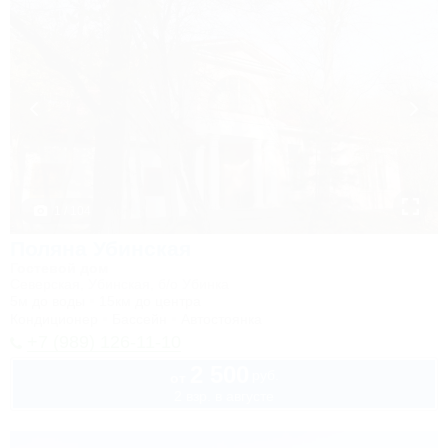
1 / 104
Поляна Убинская
Гостевой дом
Северская, Убинская, б/о Убинка
5м до воды
15км до центра
Кондиционер
Бассейн
Автостоянка
+7 (989) 126-11-10
2 500
руб.
от
2 взр. в августе