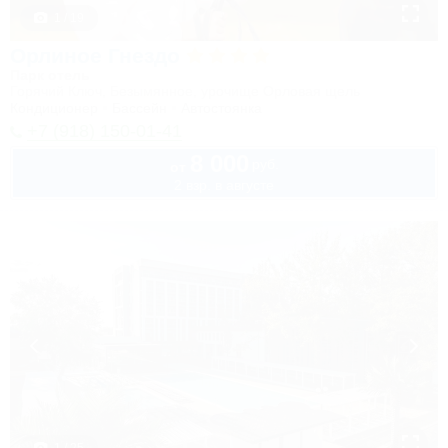
1 / 19
Орлиное Гнездо
Парк отель
Горячий Ключ, Безымянное, урочище Орловая щель
Кондиционер
Бассейн
Автостоянка
+7 (918) 150-01-41
8 000
руб.
от
2 взр. в августе