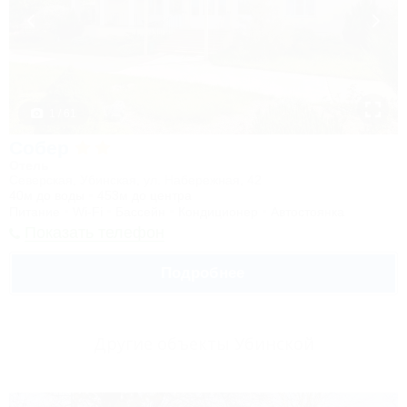
1 / 61
Собер
Отель
Северская, Убинская, ул. Набережная, 42
40м до воды
453м до центра
Питание
Wi-Fi
Бассейн
Кондиционер
Автостоянка
Показать телефон
Подробнее
Другие объекты Убинской