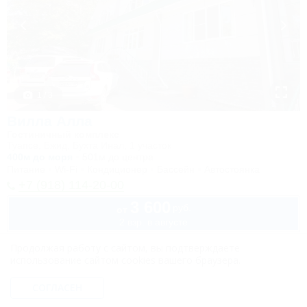
1 / 3
Вилла Алла
Гостиничный комплекс
Туапсе, Бжид, Бухта Инал, 1 участок
400м до моря
501м до центра
Питание
Wi-Fi
Кондиционер
Бассейн
Автостоянка
+7 (918) 114-20-00
3 600
руб.
от
2 взр. в августе
Продолжая работу с сайтом, вы подтверждаете
использование сайтом cookies вашего браузера.
СОГЛАСЕН