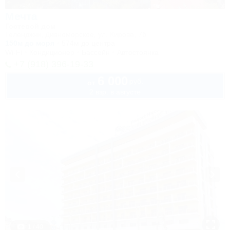
Мечта
Гостевой дом
Геленджик, Дивноморское, ул. Кирова, 7б
150м до моря
574м до центра
Wi-Fi
Кондиционер
Бассейн
Автостоянка
+7 (918) 396-19-33
6 000
руб.
от
2 взр. в августе
1 / 40