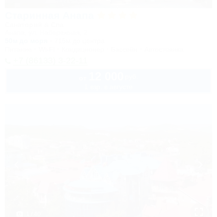
Старинная Анапа
Санаторий & Спа
Анапа, ул. Набережная, 2
50м до моря
715м до центра
Питание
Wi-Fi
Кондиционер
Бассейн
Автостоянка
+7 (86133) 3-22-11
12 000
руб.
от
1 взр. в августе
1 / 40