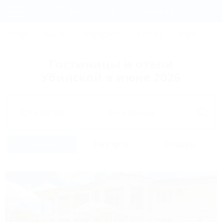
Фильтры и сортировка
Главная
СОЧИ
АНАПА
ГЕЛЕНДЖИК
ТУАПСЕ
ЕЙСК
КР
Регистрация
Гостиницы и отели
Вход
Убинской в июне 2026
Дата заезда
Дата выезда
Список
На карте
Отзывы