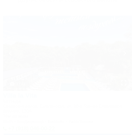
1 / 43
Villa la Vita
Коттедж
Северский район, Смоленская, ул. 20-й Горной Стрелковой
Дивизии, 130А
70м до воды
Wi-Fi
Кондиционер
Бассейн
Автостоянка
+7 (918) 046-00-22