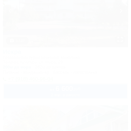
1 / 23
Искра
Гостинично-туристический комплекс
Темрюк, Кучугуры ул. Мира, 29
200м до моря
282м до центра
Питание
Кондиционер
Бассейн
Автостоянка
+7 (918) 460-96-04
6 600
руб.
от
2 взр. в августе