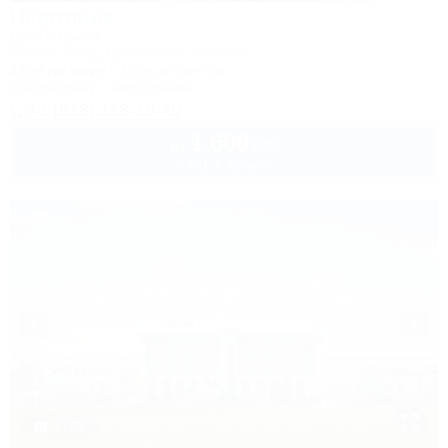
Нефтяник
База отдыха
Туапсе, Бжид, Бухта Инал, 2 участок
270м до моря
200м до центра
Кондиционер
Автостоянка
+7 (918) 118-10-40
1 600
руб.
от
2 взр. в августе
1 / 23