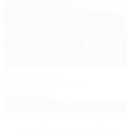
1 / 5
Саманные домики
Коттедж
Северская, Убинская, ул. Виноградная, 95Б
Wi-Fi
Кондиционер
+7 (918) 458-91-14
3 500
руб.
от
2 взр. в августе
Другие объекты Северского района