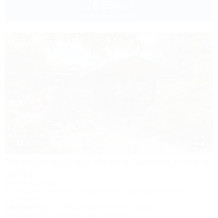
6 500
руб.
от
до 4 взр. в августе
1 / 11
Полесье и Козья заимка (жилые дома в
лесу)
Гостевой двор
Краснодар, Северская, Смоленская, Урочище Потайное
(ориентир)
31км до моря
249км до горнолыжной трассы
Кондиционер
Бассейн
Автостоянка