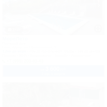
1 / 23
МореЛето
Гостевой дом
Сочи, Адлер, ул. Православная, 31
1,2км до моря
40м до горнолыжной трассы
5км до центра
Питание
Wi-Fi
Кондиционер
Бассейн
Автостоянка
+7 (995) 203-83-43
3 600
руб.
от
2 взр. в августе