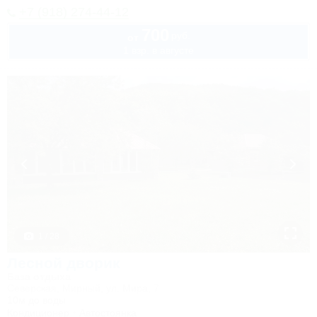
+7 (918) 274-44-12
700
руб.
от
1 взр. в августе
1 / 28
Лесной дворик
База отдыха
Северская, Мирный, ул. Мира, 7
10м до воды
Кондиционер
Автостоянка