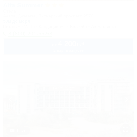
Alfa Summer
Отель
Анапа, Джемете, Пионерский проспект, 257С
50м до моря
Питание
Wi-Fi
Кондиционер
Бассейн
Автостоянка
8 (800) 201-55-58
4 200
руб.
от
2 взр. в августе
1 / 93