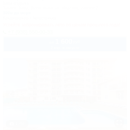
База отдыха
Туапсе, Бжид, Бухта Инал, ул. Морская, участок 2
300м до моря
Кондиционер
Автостоянка
Успейте забронировать лето по ценам прошлого года!
+7 (938) 550-00-33
1 600
руб.
от
2 взр. в августе
1 / 50