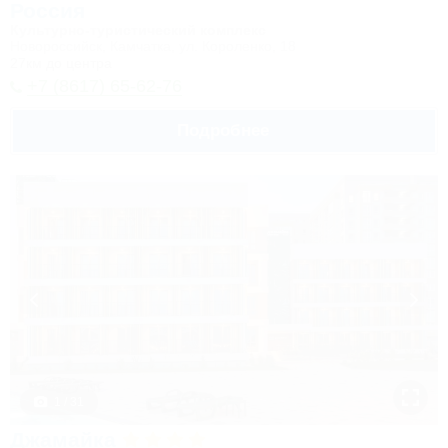
Россия
Культурно-туристический комплекс
Новороссийск, Камчатка, ул. Короленко, 18
27км до центра
+7 (8617) 65-62-76
Подробнее
1 / 31
Джамайка