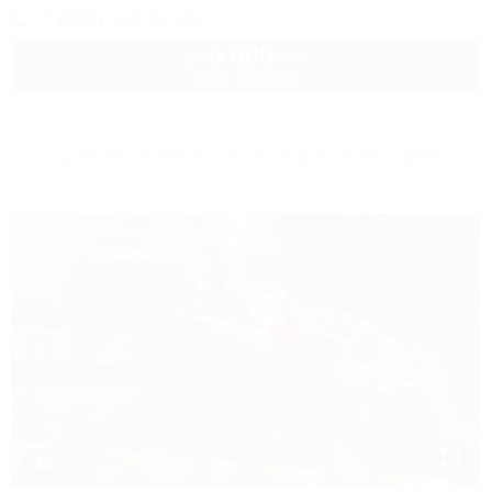
+7 (938) 515-51-23
6 000
руб.
от
1 взр. в августе
Другие объекты Краснодарского края
1 / 7