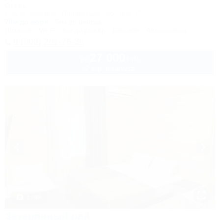
Отель
Анапа, Джемете, Пионерский проспект, 47
70м до моря
5км до центра
Питание
Wi-Fi
Кондиционер
Бассейн
Автостоянка
8 (800) 201-76-36
27 000
руб.
от
2 взр. в августе
1 / 46
Затерянный рай