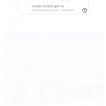
Morea Family Resort&Spa
Отель
Анапа, Джемете, Пионерский проспект, 88
250м до моря
Питание
Wi-Fi
Кондиционер
Бассейн
Автостоянка
8 (800) 350-27-14
Подробнее
1 / 44