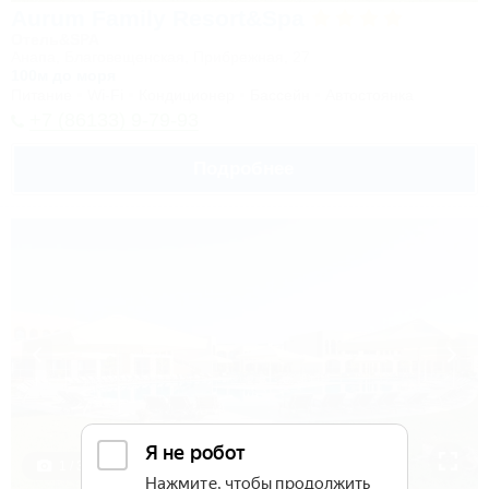
Aurum Family Resort&Spa
Отель&SPA
Анапа, Благовещенская, Прибрежная, 27
100м до моря
Питание
Wi-Fi
Кондиционер
Бассейн
Автостоянка
+7 (86133) 9-79-93
Подробнее
1 / 34