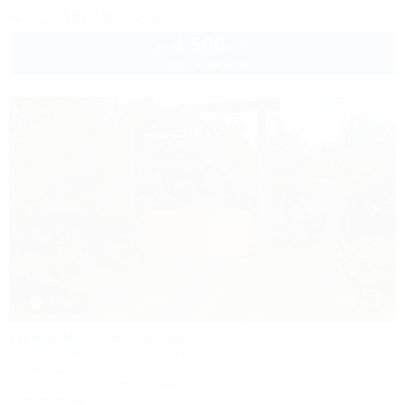
+7 (918) 440-55-52
4 500
руб.
от
2 взр. в августе
1 / 43
Планческие скалы
Спортивно-туристическая база
Северская, Крепостная
50м до воды
2,0км до центра
Автостоянка