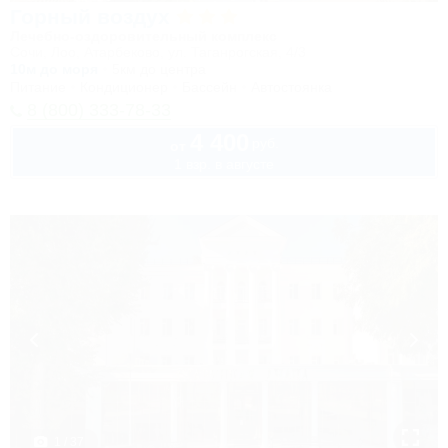
Горный воздух
Лечебно-оздоровительный комплекс
Сочи, Лоо, Атарбеково, ул. Таганрогская, 4/3
10м до моря
5км до центра
Питание
Кондиционер
Бассейн
Автостоянка
8 (800) 333-78-33
4 400
руб.
от
1 взр. в августе
1 / 37