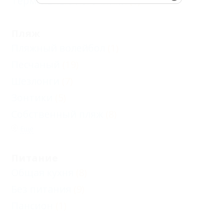
Термальные источники
(1)
Пляж
Пляжный волейбол
(1)
Песчаный
(19)
Шезлонги
(7)
Зонтики
(5)
Собственный пляж
(8)
Еще
Питание
Общая кухня
(8)
Без питания
(9)
Пансион
(1)