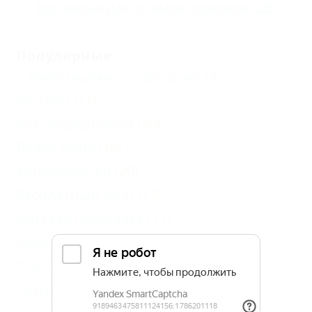
Всё
жильё для отдыха Пересыпи
(28)
Популярные
С животными - разрешено
(5)
Бассейн
(11)
Без посредников
(20)
Возле моря
(10)
Кондиционер
(20)
Бесплатный Wi-Fi
(17)
Детская площадка
(11)
Недорого
(4)
С лечением
(1)
Сауна, баня
(1)