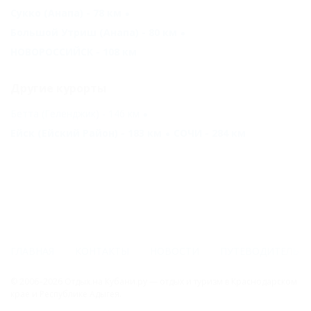
Сукко (Анапа) - 78 км
Большой Утриш (Анапа) - 80 км
НОВОРОССИЙСК - 108 км
Другие курорты
Бетта (Геленджик) - 146 км
Ейск (Ейский Район) - 183 км
СОЧИ - 284 км
ГЛАВНАЯ
КОНТАКТЫ
НОВОСТИ
ПУТЕВОДИТЕЛЬ
© 2006–2026 Отдых.на Кубани.ру — отдых и туризм в Краснодарском
крае и Республике Адыгея.