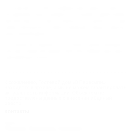
К услугам гостей: комфортные двух-, трех- и
четырехместные номера со всеми удобствами,
бесплатная автостоянка, кухня для
самостоятельного приготовления пищи, мангал,
просторный двор.
В 5 минутах ходьбы от гостевого дома находится
чистый, тихий песчаный пляж. Вся инфраструктура в
шаговой доступности.
К сожалению, Гостевой дом «В Пересыпи»
находится в архиве, и мы не можем гарантировать
актуальность информации. Объектом не
предоставлены данные о внесении в Единый
реестр.
Контакты
Адрес:
Темрюк, Пересыпь, Садовая