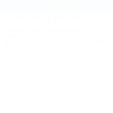
Регистрация
Гостевой дом «В Пересыпи»
Темрюк, Пересыпь, Садовая
Показать на карте
Вход
Архивный объект, публикация носит
В
информационный характер и может не
соответствовать действительности. Актуальные
Пересыпи
данные о внесении в Единый реестр не
предоставлены.
Цены
Номера
Двухместный
Трехместный
Четырехместный
Карта
Отзывы