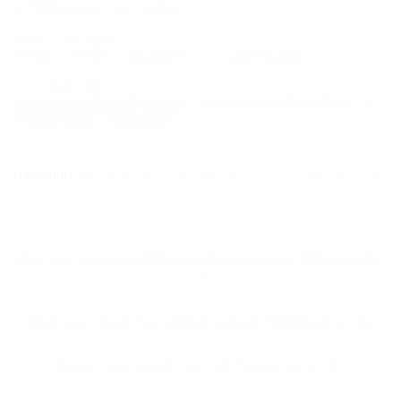
Показать на карте
Адрес в Интернете:
https://otdih.nakubani.ru/v-peresyipi/
Почтовый адрес:
Краснодарский край, Темрюкский район, п.
Пересыпь, Садовая
ВНИМАНИЕ!
Вся информация предоставлена объектом. Редакция портала
не несёт ответственность за достоверность представленных данных.
Все
гостиницы Пересыпи
и
отели Пересыпи
(7)
Все
частные гостевые дома Пересыпи
(2)
Весь
частный сектор Пересыпи
(5)