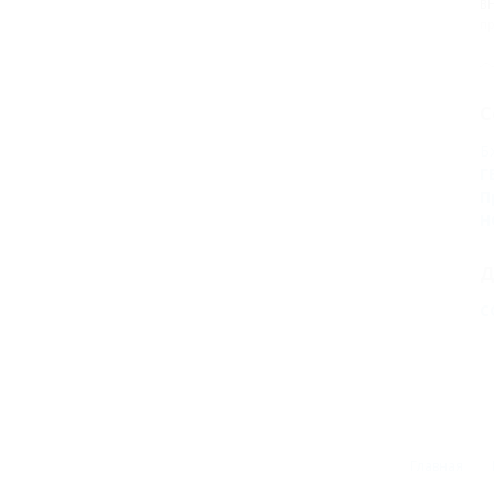
В
пр
С
Б
Г
П
Н
Д
С
Главная