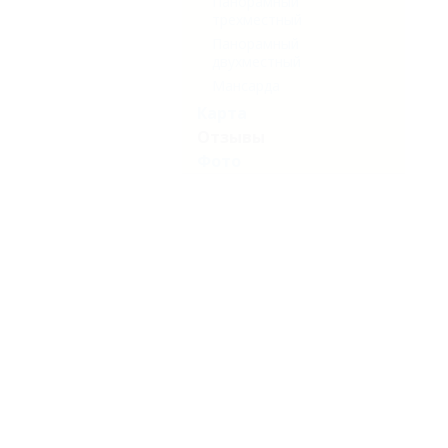
Панорамный
трехместный
Панорамный
двухместный
Мансарда
Карта
Отзывы
Фото