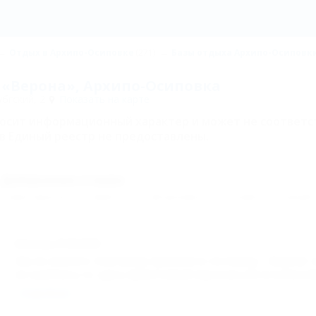
Отдых в Архипо-Осиповке
(271)
Базы отдыха Архипо-Осиповк
 «Верона», Архипо-Осиповка
бгский, 2
Показать на карте
носит информационный характер и может не соответс
в Единый реестр не предоставлены.
Добавление отзыва
Комментарии могут оставлять только авторизованные пользователи. Пожалуйс
Наталья,
27.06.2018
Мы из нижнего Новгорода приехали в гостиницу " Верона" в
не ошиблись,т.к. здесь приветливый персонал,чистота,бассей
подробнее