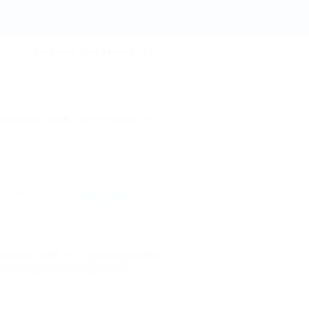
Отзывы - Гостевой дом Верона, Архипо-Осиповка
Регистрация
Вход
и
(13)
Гостевой дом Верона
Отзывы
твовать действительности.
та,
войдите
или
зарегистрируйтесь
.
 июне 2018г. по совету друзей.И
н,лежаки,зонтики.Даже мы...