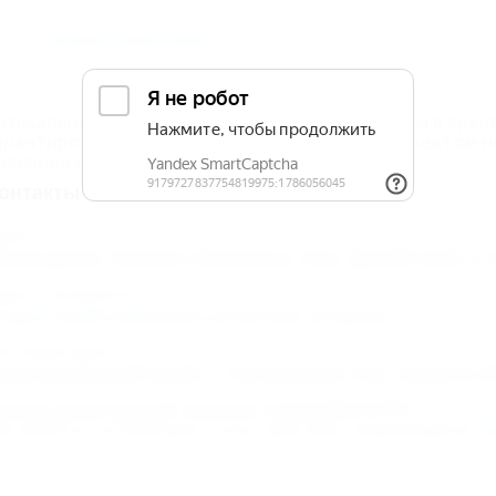
Добавить комментарий
 сожалению, Гостевой дом «Верона» находится в архи
арантировать актуальность информации. Объектом н
несении в Единый реестр.
онтакты
дрес:
еленджик, Архипо-Осиповка, пер. Джубгский, 2
дрес в Интернете:
ttps://otdih.nakubani.ru/verona-arhipka/
очтовый адрес:
раснодарский край, г. Геленджик, пос. Архипо-О
омер реестровой записи: С232025015771
ип объекта: Гостевой дом, Статус: Действует. Информация из
Ед