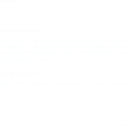
НИМАНИЕ!
Вся информация предоставлена объектом. Редакция портала не несёт
едставленных данных.
оседние курорты
жид (Туапсе) - 12 км
Криница (Геленджик) - 32 км
Новомиха
ЕЛЕНДЖИК - 53 км
Дивноморское (Геленджик) - 54 км
расковеевка (Геленджик) - 68 км
ГОРЯЧИЙ КЛЮЧ - 73 км
ОВОРОССИЙСК - 90 км
Шепси (Туапсе) - 94 км
ругие курорты
ОЧИ - 130 км
Адлер (Сочи) - 152 км
Кучугуры (Темрюкский Р
Контакты
Новости
Путеводитель
Форум
Профессионалам