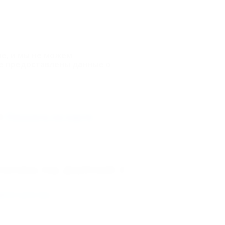
ве, и мы не можем
е предоставлены данные о
Показать на карте
сиповка, пер. Джубгский, 2
иного реестра
.