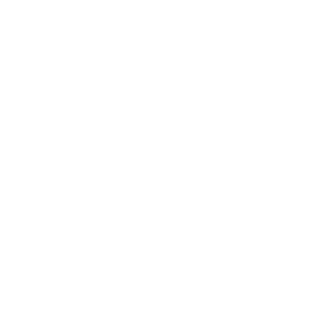
 ответственность за достоверность
йловский (Туапсе) - 39 км
Мысхако (Новороссийск) - 89 км
айон) - 169 км
О проекте