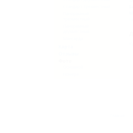
М
Стандарт трехместный
Б
М
Панорамный
трехместный
Н
Панорамный
двухместный
Д
Мансарда
К
Карта
Отзывы
Фото
Основной
Номера
Главная