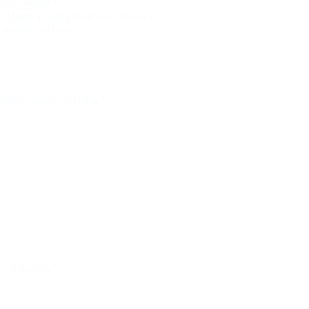
) - 38 км
 53 км
Бжид (Туапсе) - 65 км
Анапа) - 87 км
лер (Сочи) - 193 км
О проекте