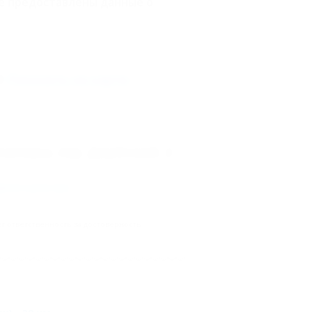
е предоставлены данные о
Показать на карте
сиповка, пер. Джубгский, 2
иного реестра
.
 ответственность за достоверность