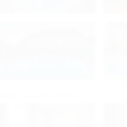
омера - фотоальбом (80 фото)