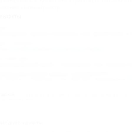
арантировать актуальность информации. Объектом н
несении в Единый реестр.
онтакты
дрес:
еленджик, Архипо-Осиповка, пер. Джубгский, 2
дрес в Интернете:
ttps://otdih.nakubani.ru/verona-arhipka/
очтовый адрес:
раснодарский край, г. Геленджик, пос. Архипо-О
омер реестровой записи: С232025015771
ип объекта: Гостевой дом, Статус: Действует. Информация из
Ед
НИМАНИЕ!
Вся информация предоставлена объектом. Редакция портала не несёт
едставленных данных.
оседние курорты