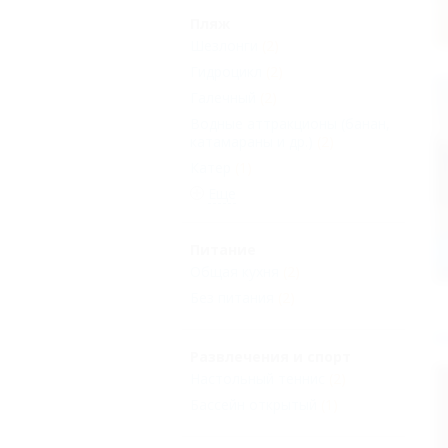
Пляж
Шезлонги
(2)
Гидроцикл
(2)
Галечный
(2)
Водные аттракционы (банан,
катамараны и др.)
(2)
Катер
(1)
Еще
Питание
Общая кухня
(2)
Без питания
(2)
Н
Развлечения и спорт
Настольный теннис
(2)
Бассейн открытый
(1)