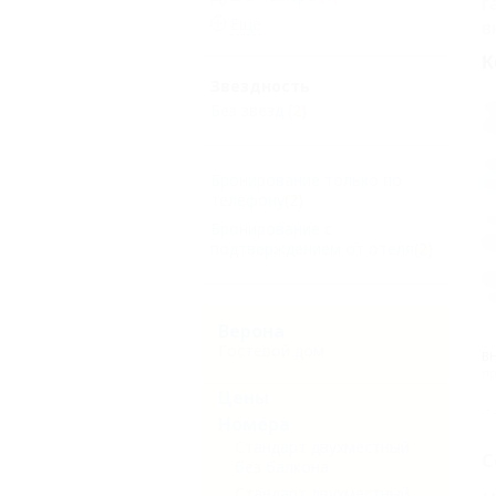
г
Еще
в
К
Звездность
А
Без звезд
(2)
Г
А
Бронирование только по
h
телефону
(2)
П
Бронирование с
К
подтверждением от отеля
(2)
Н
Т
Верона
Гостевой дом
В
пр
Цены
Номера
Стандарт двухместный
С
без балкона
Стандарт двухместный