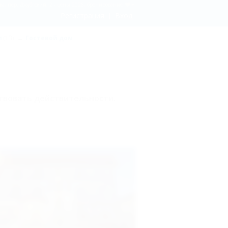
а, пер. Джубгский, 2 - цены 2026, бронирование
Регистрация
Вход
и
(13)
Гостевой дом
твовать действительности.