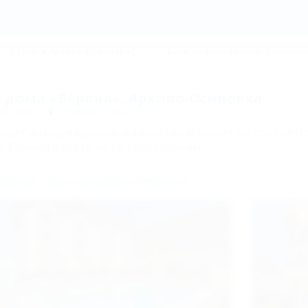
Фотоальбомы - Гостевой дом Верона, Геленджик, Архипо-Осиповк
Отдых в Архипо-Осиповке
(271)
Базы отдыха Архипо-Осиповк
 дома «Верона», Архипо-Осиповка
бгский, 2
Показать на карте
носит информационный характер и может не соответс
в Единый реестр не предоставлены.
ерона - фотоальбом (33 фото)