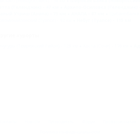
ысхако (Новороссийск) - 38 км
Широкая Балка (Новороссийск
етта (Геленджик) - 47 км
Архипо-Осиповка (Геленджик) -
алый Утриш (Анапа) - 75 км
АНАПА - 87 км
Цыбанобалка (
овомихайловский (Туапсе) - 92 км
Небуг (Туапсе) - 115 км
ругие курорты
учугуры (Темрюкский Район) - 129 км
Хоста (Сочи) - 176 км
Ад
Контакты
Новости
Путеводитель
Форум
Профессионалам
Политика конфиденциальности