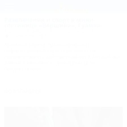
Регистрация
Развлечения и спорт в мини-
гостинице «Вершина», Гуамка
Вход
Апшеронск, Гуамка, ул. Железнодорожная, 34
Показать на карте
Вершина
Архивный объект, публикация носит
информационный характер и может не
соответствовать действительности. Актуальные
Развлечения
данные о внесении в Единый реестр не
и спорт
предоставлены.
Цены
Условия
ФОТОГАЛЕРЕЯ
бронирования
Номера
Двухместный