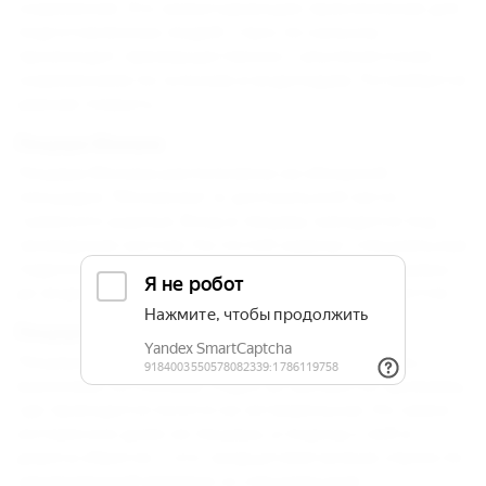
снаряжения. Это захватывающее приключение для
подготовленных людей. Спуск по каньону
происходит преимущественно с альпинистским
снаряжением по склонам и водопадам. Потребуется
умение плавать.
Пещера Монаха
Пещера Монаха расположена на обзорной
площадке "Монахова" в центральной части
Гуамского ущелья. Вход в пещеру находится под
громадным гротом. На гостей наденут специальные
гидрокостюмы и проводят в самую глубь пещеры –
до водопада, который бьется в глубине ее гротов.
Пещера Ар-Эд
Пещера представляет собой длинный туннель с
высокими потолками. Редко встречаются прижимы,
где приходится ползти на четвереньках. Но самое
интересное даже не пещера, а подход к ней и
дорога обратно – это тридцатиметровые спуски по
закрепленной веревке со специальным