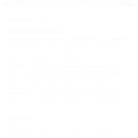
Скалолазный стенд.
Троллей и Виа Феррата
Виа феррата, в переводе с итальянского, "железная
тропа" – представляет собой путь по железным
скобам вверх по скале. Надежно закрепленные
скобы, страховочное снаряжение и контроль
опытного инструктора-альпиниста делают этот
способ передвижения абсолютно безопасным и
очень интересным.
Наградой за пройденый
маршрут станет полет над пропастью.
Тросовая
переправа - троллей, протянутая над ущельем на
высоте 200 м, подарит несколько незабываемых
секунд полета.
Каньонинг
Каньонинг – это преодолевание каньонов без
плавающих средств, а при помощи альпинистского