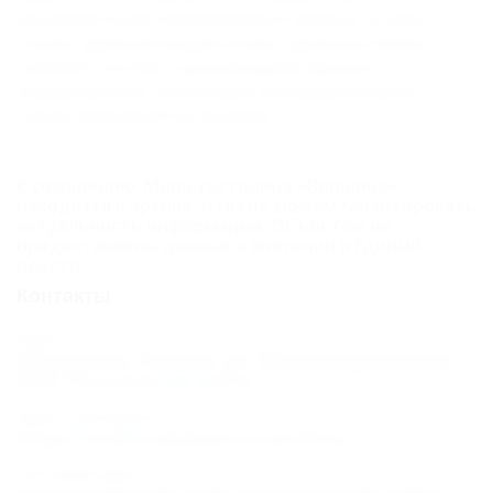
альпинистским снаряжением и проход по реке.
Также, администрация отеля с удовольствием
поможет гостям с организацией проката
квадроциклов, снегоходов и внедорожников, а
также прогулкой на лошадях.
К сожалению, Мини-гостиница «Вершина»
находится в архиве, и мы не можем гарантировать
актуальность информации. Объектом не
предоставлены данные о внесении в Единый
реестр.
Контакты
Адрес:
Апшеронск, Гуамка, ул. Железнодорожная,
34
Показать на карте
Адрес в Интернете:
https://otdih.nakubani.ru/vershina/
Почтовый адрес: