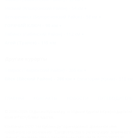
Мезмай (Апшеронский Район) - 54 км
Белореченск (Белореченский Район) - 58 км
ГОРЯЧИЙ КЛЮЧ - 90 км
Лабинск (Лабинский Район) - 112 км
Агой (Туапсе) - 115 км
Другие курорты
Темрюк (Темрюкский Район) - 206 км
Ейск (Ейский Район) - 286 км
Евпатория (Крым) - 510 км
ГЛАВНАЯ
КОНТАКТЫ
НОВОСТИ
ПУТЕВОДИТЕЛЬ
© 2006–2026 Отдых.на Кубани.ру — отдых и туризм в Краснодарском
крае и Республике Адыгея.
Компании ООО "На Кубани.ру" принадлежит доменное имя
nakubani.ru на основании "Свидетельства о регистрации доменного
имени", свидетельство о регистрации СМИ –Эл № ФС77-79732 от