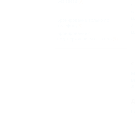
Без звезд
(9)
Я
Ф
М
Бронирование только по
телефону
(8)
А
М
Бронирование с
подтверждением от отеля
(9)
С
М
В
Л
Д
Г