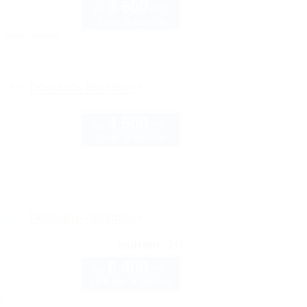
3 600
руб.
от
2 взр. в августе
Автостоянка
рте
Показать телефон
4 500
руб.
от
2 взр. в августе
рте
Показать телефон
10
рейтинг:
6 400
руб.
от
до 6 взр. в августе
7а
сы