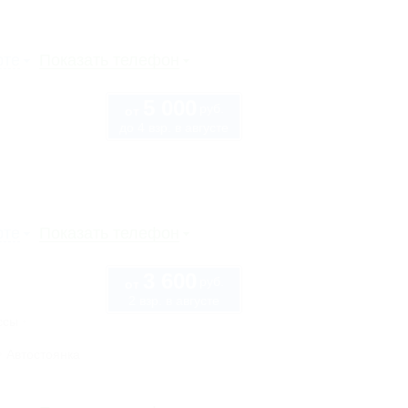
рте
Показать телефон
5 000
руб.
от
до 4 взр. в августе
рте
Показать телефон
3 600
руб.
от
2 взр. в августе
ссы
Автостоянка