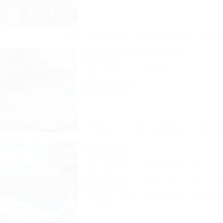
1 отзыв
Описание
Фотографии
На ка
Квартира на Чкалова
Квартира
Сочи, Адлер, ул. Чкалова, 11
300м до моря
Кондиционер
Описание
Фотографии
На ка
МореЛето
Гостевой дом
Сочи, Адлер, ул. Православная, 31
1,2км до моря
40м до горнолыжной тра
5км до центра
Питание
Wi-Fi
Кондиционер
Бассейн
2 отзыва