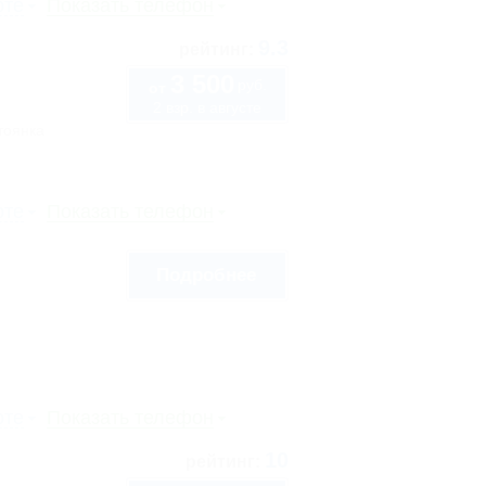
рте
Показать телефон
9.3
рейтинг:
3 500
руб.
от
2 взр. в августе
тоянка
рте
Показать телефон
Подробнее
рте
Показать телефон
10
рейтинг: