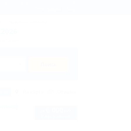
осредников на два дня 2026 - Отдых.на Кубани.ру
Регистрация
Вход
ы
Термальные источники
 2026
х в Адлере?
Поиск
исок
На карте
Отзывы
нтина)
6 000
руб.
от
2 взр. в августе