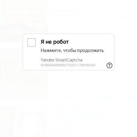
Сочи, Адлер, ул. Прибрежная, 23
30м до моря
6км до центра
Питание
Wi-Fi
Кондиционер
Бассейн
2 отзыва
Описание
Фотографии
На ка
Усадьба
Гостевой дом
Сочи, Адлер, ул. Просвещения, 50а
150м до моря
7км до центра
Кондиционер
Автостоянка
18 отзывов
Описание
Фотографии
На ка
Апартаменты по ул.
Нижнеимеретинская 137а
Апартаменты
Сочи, Адлер, ул. Нижнеимеретинская, 13
50м до моря
20м до горнолыжной трас