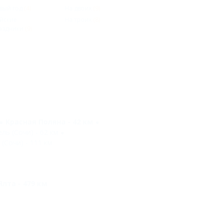
вый год
(4)
На двоих
(9)
йские
На троих
(8)
аздники
(9)
Красная Поляна - 42 км
ль (Сочи) - 62 км
(Сочи) - 111 км
лта - 479 км