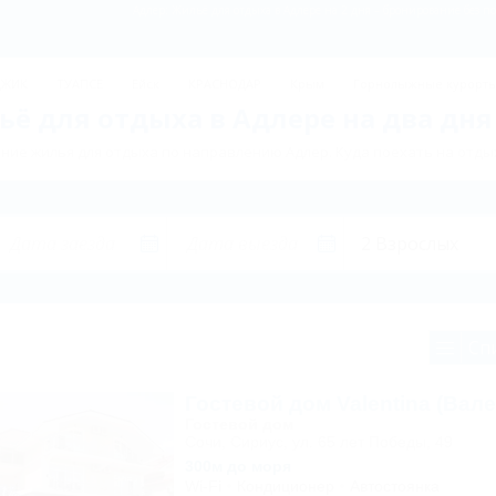
Адлер: Жильё для отдыха в Адлере на 2 дня – бронирование без п
ДЖИК
ТУАПСЕ
Ейск
КРАСНОДАР
Крым
Горнолыжные курорт
ё для отдыха в Адлере на два дня
ие жилья для отдыха по направлению Адлер. Куда поехать на отды
Сп
Гостевой дом Valentina (Вале
Гостевой дом
Сочи, Сириус, ул. 65 лет Победы, 49
300м до моря
Wi-Fi
Кондиционер
Автостоянка