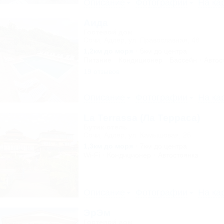
Описание
Фотографии
На ка
Аида
Гостевой дом
Сочи, Адлер, ул. Православная, 48
1,2км до моря
5км до центра
Питание
Кондиционер
Бассейн
Автос
19 отзывов
Описание
Фотографии
На ка
La Terrassa (Ла Терраса)
Бутик-отель
Сочи, Адлер, ул. Камышовая, 25
1,3км до моря
7км до центра
Wi-Fi
Кондиционер
Автостоянка
Описание
Фотографии
На ка
ЭрЭм
Гостевой дом