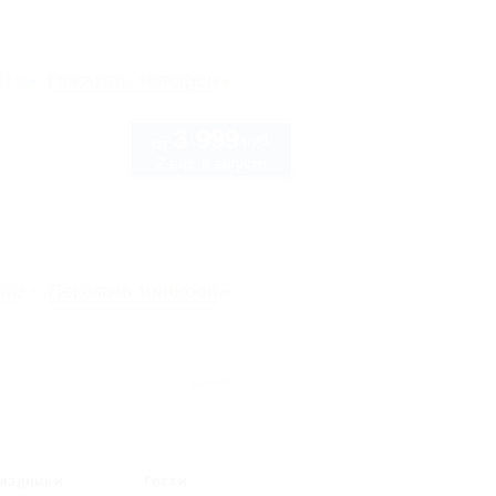
рте
Показать телефон
3 999
руб.
от
2 взр. в августе
рте
Показать телефон
Архив
аздники
Гости