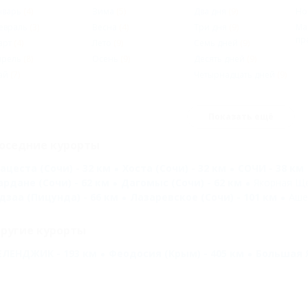
нварь
(4)
Зима
(5)
Два дня
(9)
Но
евраль
(3)
Весна
(4)
Три дня
(9)
Ма
пр
арт
(4)
Лето
(9)
Семь дней
(9)
прель
(8)
Осень
(9)
Десять дней
(9)
ай
(7)
Четырнадцать дней
(9)
Показать ещё
оседние курорты
ацеста (Сочи) - 32 км
Хоста (Сочи) - 32 км
СОЧИ - 38 км
ардане (Сочи) - 62 км
Дагомыс (Сочи) - 62 км
Якорная Ще
дзаа (Пицунда) - 66 км
Лазаревское (Сочи) - 101 км
Аше 
ругие курорты
ЕЛЕНДЖИК - 193 км
Феодосия (Крым) - 405 км
Большая Я