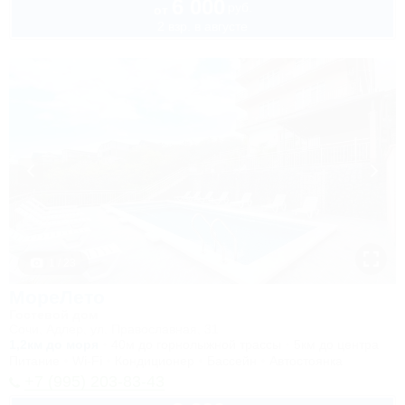
6 000
руб.
от
2 взр. в августе
1 / 23
МореЛето
Гостевой дом
Сочи, Адлер, ул. Православная, 31
1,2км до моря
40м до горнолыжной трассы
5км до центра
Питание
Wi-Fi
Кондиционер
Бассейн
Автостоянка
+7 (995) 203-83-43