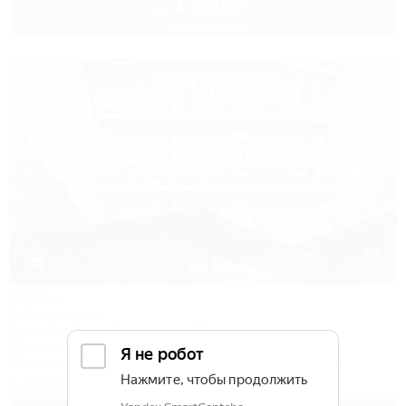
4 500
руб.
от
2 взр. в августе
1 / 13
ЭрЭм
Гостевой дом
Сочи, Адлер, ул. Прибрежная, 23
30м до моря
6км до центра
Питание
Wi-Fi
Кондиционер
Бассейн
Автостоянка
8 (800) 101-51-79