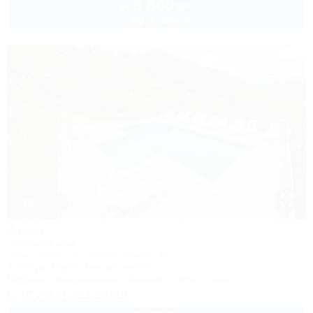
3 600
руб.
от
2 взр. в августе
1 / 22
Аида
Гостевой дом
Сочи, Адлер, ул. Православная, 48
1,2км до моря
5км до центра
Питание
Кондиционер
Бассейн
Автостоянка
+7 (918) 303-58-28