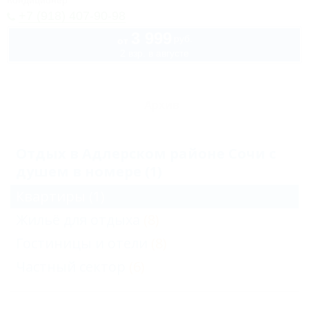
Кондиционер
+7 (918) 407-90-98
3 999
руб.
от
2 взр. в августе
Архив
Отдых в Адлерском районе Сочи с
душем в номере (1)
Квартиры
(1)
Жильё для отдыха
(8)
Гостиницы и отели
(8)
Частный сектор
(6)