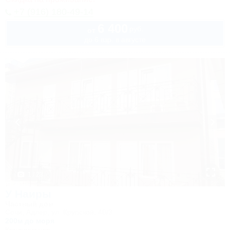
+7 (916) 180-49-14
6 400
руб.
от
до 6 взр. в августе
1 / 23
У Наиры
Частный дом
Сочи, Адлер, ул. Крупской, 40/3
200м до моря