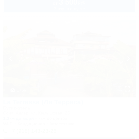
3 500
руб.
от
2 взр. в августе
1 / 56
La Terrassa (Ла Терраса)
Бутик-отель
Сочи, Адлер, ул. Камышовая, 25
1,3км до моря
7км до центра
Wi-Fi
Кондиционер
Автостоянка
+7 (918) 143-23-26