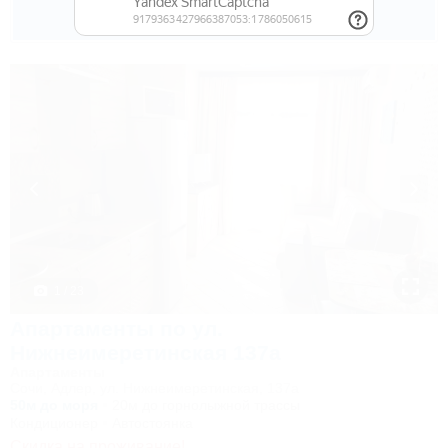
5 600
руб.
от
2 взр. в августе
1 / 23
Апартаменты по ул.
Нижнеимеретинская 137а
Апартаменты
Сочи, Адлер, ул. Нижнеимеретинская, 137а
50м до моря
20м до горнолыжной трассы
Кондиционер
Автостоянка
Скидка на проживание!