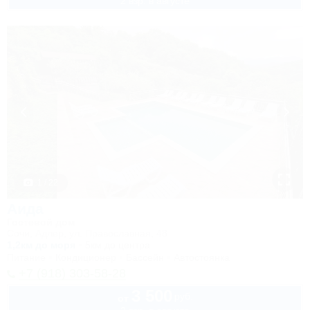
2 взр. в августе
1 / 22
Аида
Гостевой дом
Сочи, Адлер, ул. Православная, 48
1,2км до моря
5км до центра
Питание
Кондиционер
Бассейн
Автостоянка
+7 (918) 303-58-28
3 500
руб.
от