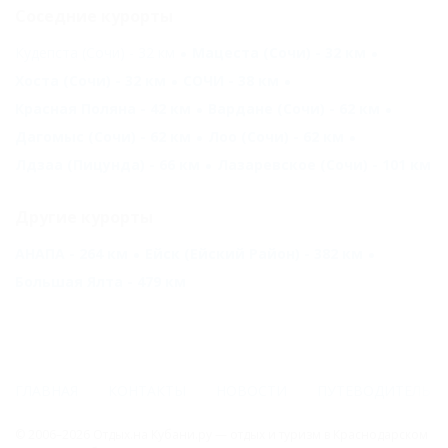
Соседние курорты
Кудепста (Сочи) - 32 км
Мацеста (Сочи) - 32 км
Хоста (Сочи) - 32 км
СОЧИ - 38 км
Красная Поляна - 42 км
Вардане (Сочи) - 62 км
Дагомыс (Сочи) - 62 км
Лоо (Сочи) - 62 км
Лдзаа (Пицунда) - 66 км
Лазаревское (Сочи) - 101 км
Другие курорты
АНАПА - 264 км
Ейск (Ейский Район) - 382 км
Большая Ялта - 479 км
ГЛАВНАЯ
КОНТАКТЫ
НОВОСТИ
ПУТЕВОДИТЕЛЬ
© 2006–2026 Отдых.на Кубани.ру — отдых и туризм в Краснодарском