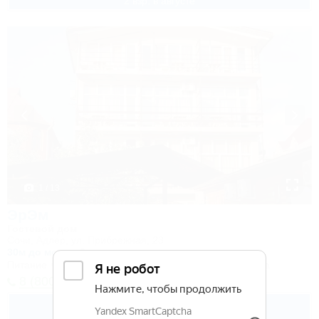
2 взр. в августе
1 / 13
ЭрЭм
Гостевой дом
Сочи, Адлер, ул. Прибрежная, 23
30м до моря
6км до центра
Питание
Wi-Fi
Кондиционер
Бассейн
Автостоянка
8 (800) 101-51-79
5 600
руб.
от