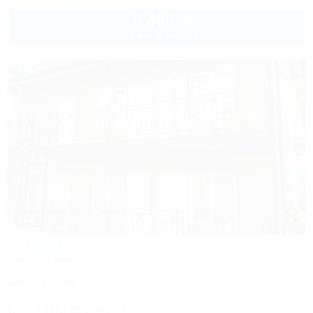
6 400
руб.
от
до 6 взр. в августе
1 / 23
У Наиры
Частный дом
Сочи, Адлер, ул. Крупской, 40/3
200м до моря
Кондиционер
+7 (918) 407-90-98