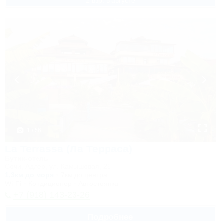
2 взр. в августе
1 / 56
La Terrassa (Ла Терраса)
Бутик-отель
Сочи, Адлер, ул. Камышовая, 25
1,3км до моря
7км до центра
Wi-Fi
Кондиционер
Автостоянка
+7 (918) 143-23-26
Подробнее