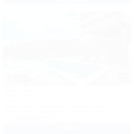
2 взр. в августе
1 / 23
МореЛето
Гостевой дом
Сочи, Адлер, ул. Православная, 31
1,2км до моря
40м до горнолыжной трассы
5км до центра
Питание
Wi-Fi
Кондиционер
Бассейн
Автостоянка
+7 (995) 203-83-43
3 600
руб.
от