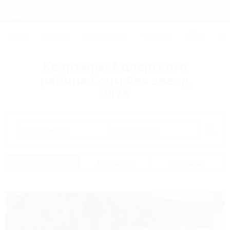
Фильтры и сортировка
Главная
СОЧИ
АНАПА
ГЕЛЕНДЖИК
ТУАПСЕ
ЕЙСК
КР
Регистрация
Квартиры Адлерского
Вход
района Сочи без звезд
2026
Дата заезда
Дата выезда
Список
На карте
Отзывы