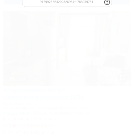
2 взр. в августе
1 / 23
Апартаменты по ул.
Нижнеимеретинская 137а
Апартаменты
Сочи, Адлер, ул. Нижнеимеретинская, 137а
50м до моря
20м до горнолыжной трассы
Кондиционер
Автостоянка
Скидка на проживание!
+7 (916) 180-49-14