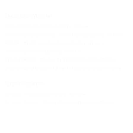
Соседние курорты
Дивноморское (Геленджик) - 11 км
Мысхако (Новороссийск) - 38 км
Бжид (Туапсе) - 65 км
АНАПА - 87 км
Цыбанобалка (Анапа) - 87 км
Новомихайловский (Туапсе) - 92 км
Сукко (Анапа) - 95 км
Витязево (Анапа) - 98 км
Ольгинка (Туапсе) - 102 км
Небуг (Туапсе) - 115 км
Другие курорты
Кучугуры (Темрюкский Район) - 129 км
Дагомыс (Сочи) - 152 км
Красная Поляна - 201 км