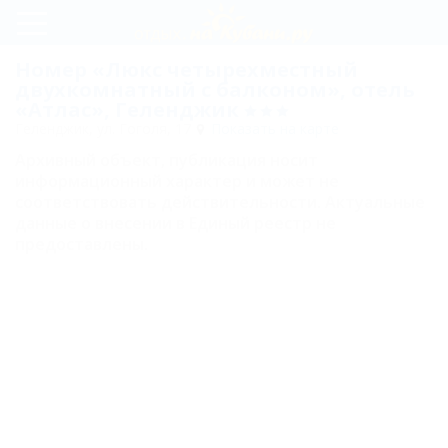
Регистрация
Номер «Люкс четырехместный
двухкомнатный с балконом», отель
Вход
«Атлас», Геленджик
Геленджик, ул. Гоголя, 17
Показать на карте
Атлас
Архивный объект, публикация носит
информационный характер и может не
соответствовать действительности. Актуальные
Номера
данные о внесении в Единый реестр не
предоставлены.
Апартаменты
четырехместные
с кухней
Апартаменты
четырехместные
двухкомнатные с
кухней