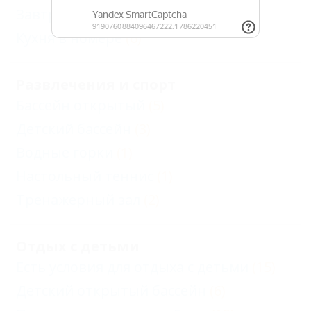
Завтрак
(1)
Кухня в номере
(6)
Развлечения и спорт
Бассейн открытый
(5)
Детский бассейн
(3)
Водные горки
(1)
Настольный теннис
(1)
Тренажерный зал
(2)
Отдых с детьми
Есть условия для отдыха с детьми
(15)
Детский открытый бассейн
(6)