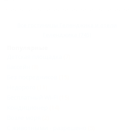
Стандарт
двухместный DBL
Стандарт
Все
гостиницы Геленджика
и
отели
двухместный
Геленджика
(745)
TWIN
Популярные
Стандарт
Детская площадка
(7)
трехместный
Бассейн
(8)
Стандарт
Без посредников
(15)
четырехместный
Недорого
(11)
Стандарт
Бесплатный Wi-Fi
(15)
четырехместный
Кондиционер
(14)
двухкомнатный
Возле моря
(2)
Студия
четырехместный
С животными - разрешено
(5)