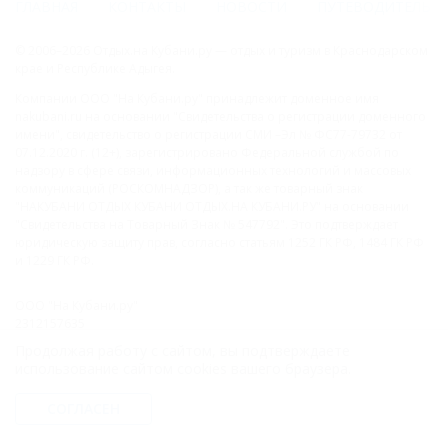
ГЛАВНАЯ
КОНТАКТЫ
НОВОСТИ
ПУТЕВОДИТЕЛЬ
© 2006–2026 Отдых.на Кубани.ру — отдых и туризм в Краснодарском
крае и Республике Адыгея.
Компании ООО "На Кубани.ру" принадлежит доменное имя
nakubani.ru на основании "Свидетельства о регистрации доменного
имени", свидетельство о регистрации СМИ –Эл № ФС77-79732 от
07.12.2020 г. (12+), зарегистрировано Федеральной службой по
надзору в сфере связи, информационных технологий и массовых
коммуникаций (РОСКОМНАДЗОР), а так же товарный знак
"НАКУБАНИ ОТДЫХ КУБАНИ ОТДЫХ.НА КУБАНИ.РУ" на основании
"Свидетельства на Товарный Знак № 547792". Это подтверждает
юридическую защиту прав, согласно статьям 1252 ГК РФ, 1484 ГК РФ
и 1229 ГК РФ.
ООО "На Кубани.ру"
2312157635
1082312013827
Продолжая работу с сайтом, вы подтверждаете
Все права защищены.
использование сайтом cookies вашего браузера.
Присоединяйтесь к нам!
СОГЛАСЕН