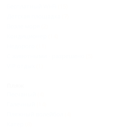
Бесплатный Wi-Fi
(15)
четырехместный
Детская площадка
(7)
двухкомнатный с
Возле моря
(2)
балконом
Кондиционер
(14)
Семейный
Недорого
(11)
четырехместный
С животными - разрешено
(5)
(вид на город)
VIP отдых
(1)
Семейный
комфорт
четырехместный
Пляж
Песчаный
(4)
Семейная студия
с кухней
Галечный
(14)
Стандарт
Пляжный волейбол
(4)
одноместный
Катер
(8)