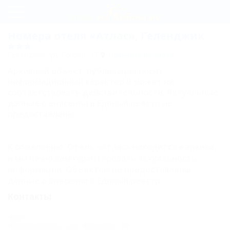
Регистрация
Номера отеля «Атлас», Геленджик
Вход
Геленджик, ул. Гоголя, 17
Показать на карте
Архивный объект, публикация носит
Атлас
информационный характер и может не
соответствовать действительности. Актуальные
данные о внесении в Единый реестр не
Номера
предоставлены.
Апартаменты
четырехместные
К сожалению, Отель «Атлас» находится в архиве,
и мы не можем гарантировать актуальность
с кухней
информации. Объектом не предоставлены
Апартаменты
данные о внесении в Единый реестр.
четырехместные
Контакты
двухкомнатные с
Адрес:
кухней
Геленджик, ул. Гоголя, 17