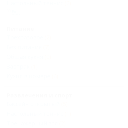
Стандарт
Настольный теннис
(2)
двухместный DBL
Еще
Стандарт
Питание
двухместный
Трехразовое
(2)
TWIN
Без питания
(7)
Стандарт
Общая кухня
(9)
трехместный
Стандарт
Завтрак
(1)
четырехместный
Кухня в номере
(6)
Стандарт
четырехместный
Развлечения и спорт
двухкомнатный
Бассейн открытый
(5)
Студия
Настольный теннис
(1)
четырехместный
Тренажерный зал
(2)