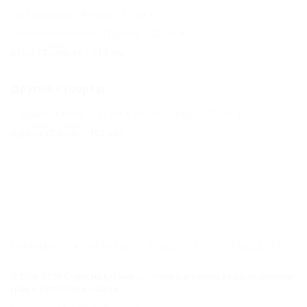
Цыбанобалка (Анапа) - 87 км
Новомихайловский (Туапсе) - 92 км
Агой (Туапсе) - 119 км
Другие курорты
Вардане (Сочи) - 152 км
Хоста (Сочи) - 176 км
Адлер (Сочи) - 193 км
ГЛАВНАЯ
КОНТАКТЫ
НОВОСТИ
ПУТЕВОДИТЕЛЬ
© 2006–2026 Отдых.на Кубани.ру — отдых и туризм в Краснодарском
крае и Республике Адыгея.