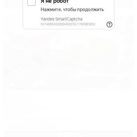
до 4 взр. в августе
1 / 62
Свобода
Гостевой дом
Ейск, ул. Свободы, 12
100м до моря
Wi-Fi
Кондиционер
Автостоянка
+7 (960) 496-96-61
2 000
руб.
от