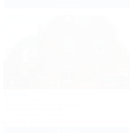
до 4 взр. в августе
1 / 33
Дуняша
Частный гостевой дом
Ейск, Приморский бульвар, ул. Шмидта, 11
100м до моря
3км до центра
Wi-Fi
Кондиционер
Автостоянка
+7 (916) 117-90-67
5 000
руб.
от