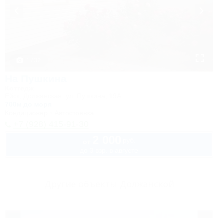
1 / 32
На Пушкина
Коттедж
Ейск, Должанская, ул. Пушкина, 19А
700м до моря
Кондиционер
Автостоянка
+7 (928) 415-91-30
2 000
руб.
от
до 3 взр. в августе
Другие объекты Должанской