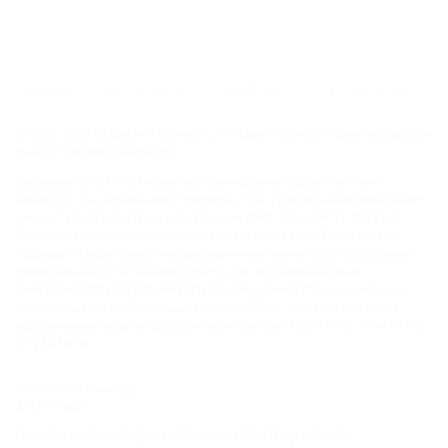
ГЛАВНАЯ
КОНТАКТЫ
НОВОСТИ
ПУТЕВОДИТЕЛЬ
© 2006–2026 Отдых.на Кубани.ру — отдых и туризм в Краснодарском
крае и Республике Адыгея.
Компании ООО "На Кубани.ру" принадлежит доменное имя
nakubani.ru на основании "Свидетельства о регистрации доменного
имени", свидетельство о регистрации СМИ –Эл № ФС77-79732 от
07.12.2020 г. (12+), зарегистрировано Федеральной службой по
надзору в сфере связи, информационных технологий и массовых
коммуникаций (РОСКОМНАДЗОР), а так же товарный знак
"НАКУБАНИ ОТДЫХ КУБАНИ ОТДЫХ.НА КУБАНИ.РУ" на основании
"Свидетельства на Товарный Знак № 547792". Это подтверждает
юридическую защиту прав, согласно статьям 1252 ГК РФ, 1484 ГК РФ
и 1229 ГК РФ.
ООО "На Кубани.ру"
2312157635
1082312013827
Продолжая работу с сайтом, вы подтверждаете
Все права защищены.