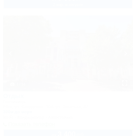
2 взр. в августе
1 / 14
Отдых
Гостиница
Ейск, ул. Свердлова, 104/ ул. Энгельса, 47
300м до моря
Wi-Fi
Кондиционер
Автостоянка
Показать телефон
3 400
руб.
от