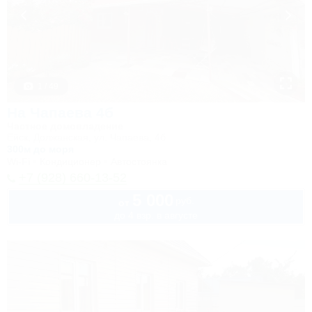
1 / 49
На Чапаева 4б
Частное домовладение
Ейск, Должанская, ул. Чапаева, 4б
300м до моря
Wi-Fi
Кондиционер
Автостоянка
+7 (928) 660-13-52
5 000
руб.
от
до 4 взр. в августе