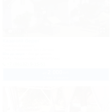
1 / 33
Казачий берег
Семейный курорт
Ейск, Должанская, Коса Долгая
50м до моря
4км до центра
Wi-Fi
Кондиционер
Автостоянка
+7 (86132) 9-15-51
2 000
руб.
от
2 взр. в августе