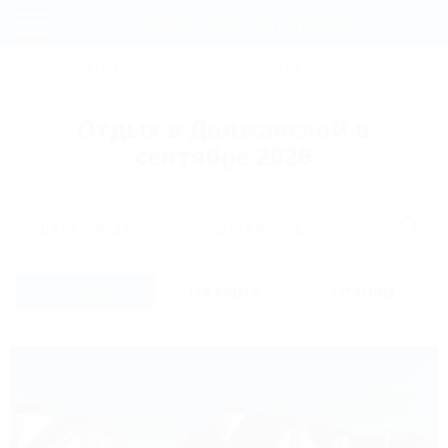
Фильтры и сортировка
Главная
СОЧИ
АНАПА
ГЕЛЕНДЖИК
ТУАПСЕ
ЕЙСК
КР
Регистрация
Отдых в Должанской в
Вход
сентябре 2026
Дата заезда
Дата выезда
Список
На карте
Отзывы