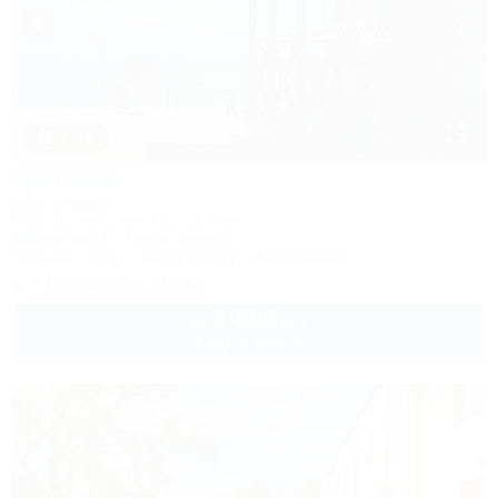
1 / 19
Кристина
База отдыха
Ейск, Должанская, Коса Долгая
20м до моря
7км до центра
Питание
Wi-Fi
Кондиционер
Автостоянка
+7 (909) 405-86-57
3 500
руб.
от
2 взр. в августе