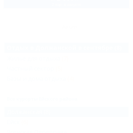
2 взр. в августе
Архив
Отдых в Должанской в сентябре (8)
Жильё для отдыха
(7)
Частный сектор
(5)
Базы и дома отдыха
(4)
Все курорты Ейского района
Должанская
(8)
Ейск
(6)
Ясенская Переправа