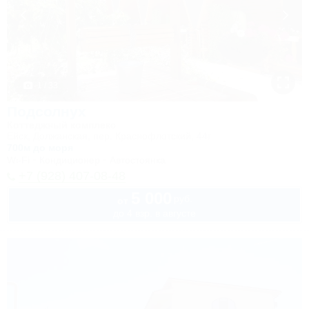
1 / 33
Подсолнух
Коттеджный комплекс
Ейск, Должанская, пер. Краснофлотский, 44г
700м до моря
Wi-Fi
Кондиционер
Автостоянка
+7 (928) 407-08-48
5 000
руб.
от
до 4 взр. в августе