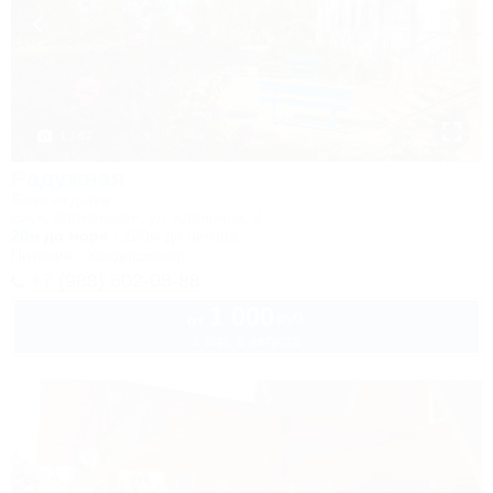
1 / 47
Радужная
База отдыха
Ейск, Должанская, ул. Калинина, 2
20м до моря
280м до центра
Питание
Кондиционер
+7 (988) 602-08-88
1 000
руб.
от
1 взр. в августе