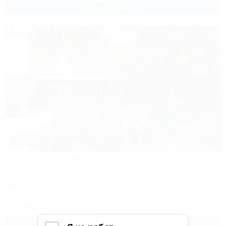
до 3 взр. в августе
1 / 44
На Чапаева 26
Частный сектор
Ейск, ул. Чапаева, 26
250м до моря
1,9км до центра
Кондиционер
Показать телефон
3 350
руб.
от