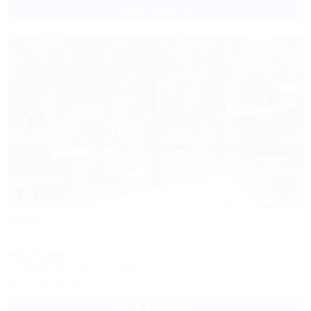
2 взр. в августе
1 / 43
Кедр
База отдыха
Ейск, ул. Шмидта, 26
50м до моря
Кондиционер
Автостоянка
+7 (905) 403-79-57
1 000
руб.
от