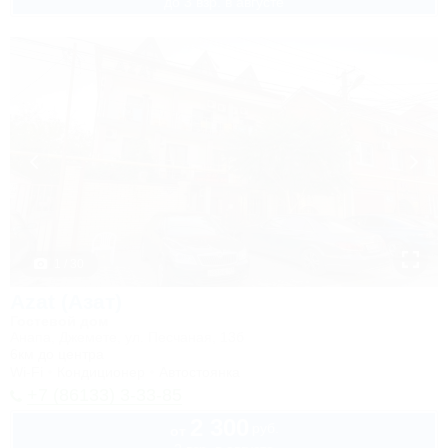
до 3 взр. в августе
1 / 30
Azat (Азат)
Гостевой дом
Анапа, Джемете, ул. Песчаная, 13б
6км до центра
Wi-Fi
Кондиционер
Автостоянка
+7 (86133) 3-33-85
2 300
руб.
от