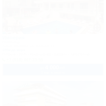
1 / 62
Империя
Гостиница
Анапа, Витязево, ул. Знойная, 11
100м до моря
Питание
Wi-Fi
Кондиционер
Бассейн
Автостоянка
+7 (918) 467-33-55
4 000
руб.
от
2 взр. в августе