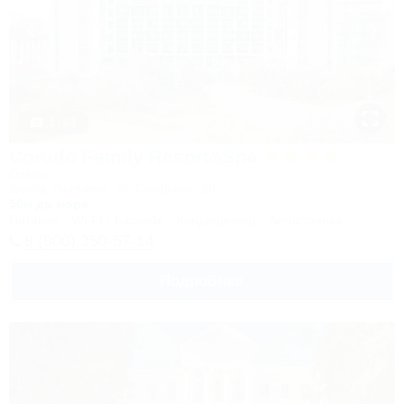
1 / 93
Corudo Family Resort&Spa
Отель
Анапа, Витязево, ул. Скифская, 20
50м до моря
Питание
Wi-Fi
Бассейн
Кондиционер
Автостоянка
8 (800) 350-57-14
Подробнее