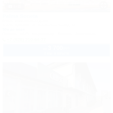
1 / 25
Palma Soneta
Отель семейного отдыха
Анапа, Джемете, ул. Золотистый проезд, 14
50м до моря
Питание
Wi-Fi
Кондиционер
Бассейн
Автостоянка
+7 (928) 210-64-77
3 700
руб.
от
2 взр. в августе