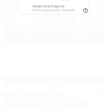
1 / 23
Aurum Family Resort&Spa
Отель&SPA
Анапа, Благовещенская, Прибрежная, 27
100м до моря
Питание
Wi-Fi
Кондиционер
Бассейн
Автостоянка
+7 (86133) 9-79-93
Подробнее