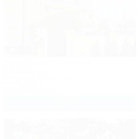
1 / 28
Частный дом на Кирова 30
Частный дом
Анапа, ул. Кирова, 30
350м до моря
1,2км до центра
Wi-Fi
Кондиционер
+7 (988) 319-25-07
1 200
руб.
от
1 взр. в августе