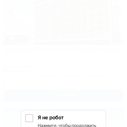
1 / 40
Sunmarinn Resort Hotel Ultra All inclusive
Отель
Анапа, ул. Красноармейская, 10
650м до моря
Питание
Wi-Fi
Кондиционер
Бассейн
Автостоянка
8 (800) 302-75-41
Подробнее