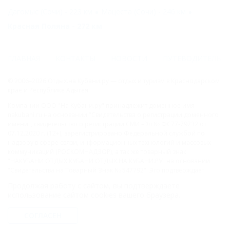
Дагомыс (Сочи) - 223 км
Мацеста (Сочи) - 246 км
Красная Поляна - 272 км
ГЛАВНАЯ
КОНТАКТЫ
НОВОСТИ
ПУТЕВОДИТЕЛЬ
© 2006–2026 Отдых.на Кубани.ру — отдых и туризм в Краснодарском
крае и Республике Адыгея.
Компании ООО "На Кубани.ру" принадлежит доменное имя
nakubani.ru на основании "Свидетельства о регистрации доменного
имени", свидетельство о регистрации СМИ –Эл № ФС77-79732 от
07.12.2020 г. (12+), зарегистрировано Федеральной службой по
надзору в сфере связи, информационных технологий и массовых
коммуникаций (РОСКОМНАДЗОР), а так же товарный знак
"НАКУБАНИ ОТДЫХ КУБАНИ ОТДЫХ.НА КУБАНИ.РУ" на основании
"Свидетельства на Товарный Знак № 547792". Это подтверждает
юридическую защиту прав, согласно статьям 1252 ГК РФ, 1484 ГК РФ
Продолжая работу с сайтом, вы подтверждаете
и 1229 ГК РФ.
использование сайтом cookies вашего браузера.
ООО "На Кубани.ру"
СОГЛАСЕН
2312157635