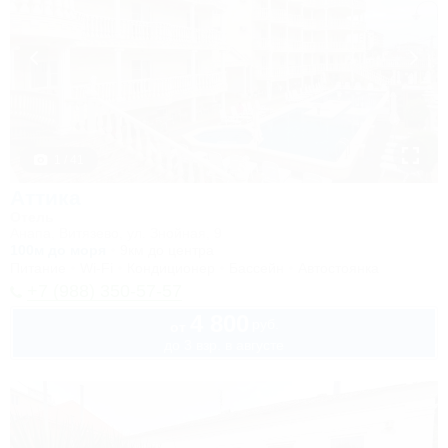
1 / 41
Аттика
Отель
Анапа, Витязево, ул. Знойная, 9
100м до моря
9км до центра
Питание
Wi-Fi
Кондиционер
Бассейн
Автостоянка
+7 (988) 350-57-57
4 800
руб.
от
до 3 взр. в августе