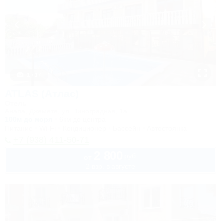
1 / 17
ATLAS (Атлас)
Отель
Анапа, Джемете, ул. Виноградная, 1а
100м до моря
6км до центра
Питание
Wi-Fi
Кондиционер
Бассейн
Автостоянка
+7 (938) 411-50-71
2 800
руб.
от
2 взр. в августе