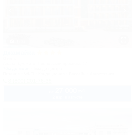
1 / 31
Джамайка
Отель
Анапа, Джемете, Пионерский проспект, 47
70м до моря
5км до центра
Питание
Wi-Fi
Кондиционер
Бассейн
Автостоянка
8 (800) 201-76-36
27 000
руб.
от
2 взр. в августе