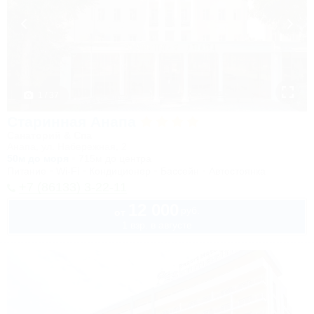
1 / 37
Старинная Анапа
Санаторий & Спа
Анапа, ул. Набережная, 2
50м до моря
715м до центра
Питание
Wi-Fi
Кондиционер
Бассейн
Автостоянка
+7 (86133) 3-22-11
12 000
руб.
от
1 взр. в августе