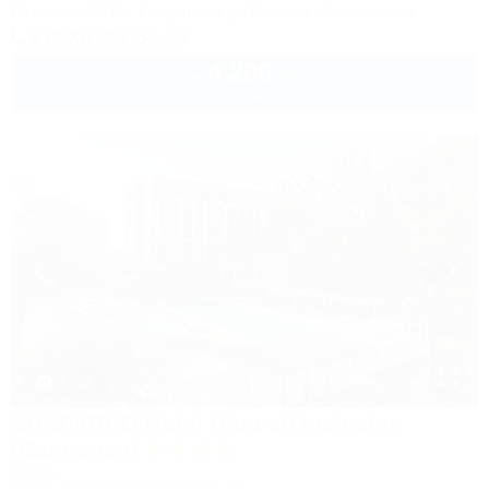
Питание
Wi-Fi
Кондиционер
Бассейн
Автостоянка
8 (800) 201-55-58
4 200
руб.
от
2 взр. в августе
1 / 25
SUNPARCO Hotel Ultra all inclusive
(Санпарко)
Отель
Анапа, Пионерский проспект, 12