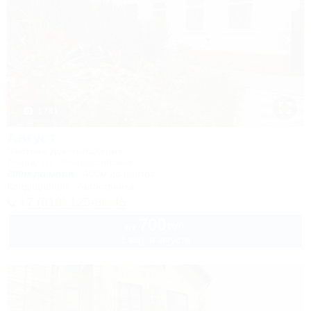
1 / 41
Август
Частное домовладение
Анапа, ул. Новороссийская
200м до моря
400м до центра
Кондиционер
Автостоянка
+7 (918) 125-66-45
700
руб.
от
1 взр. в августе