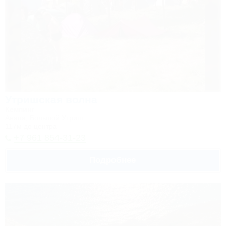
Утришская волна
Кемпинг
Анапа, Большой Утриш
117м до центра
+7 961 854-31-23
Подробнее