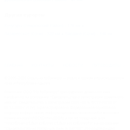
Другие курорты
Кучугуры (Темрюкский Район) - 176 км
Лазаревское (Сочи) - 320 км
Вардане (Сочи) - 346 км
ГЛАВНАЯ
КОНТАКТЫ
НОВОСТИ
ПУТЕВОДИТЕЛЬ
© 2006–2026 Отдых.на Кубани.ру — отдых и туризм в Краснодарском
крае и Республике Адыгея.
Компании ООО "На Кубани.ру" принадлежит доменное имя
nakubani.ru на основании "Свидетельства о регистрации доменного
имени", свидетельство о регистрации СМИ –Эл № ФС77-79732 от
07.12.2020 г. (12+), зарегистрировано Федеральной службой по
надзору в сфере связи, информационных технологий и массовых
коммуникаций (РОСКОМНАДЗОР), а так же товарный знак
"НАКУБАНИ ОТДЫХ КУБАНИ ОТДЫХ.НА КУБАНИ.РУ" на основании
"Свидетельства на Товарный Знак № 547792". Это подтверждает