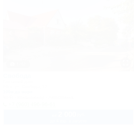
1 / 62
Свобода
Гостевой дом
Ейск, ул. Свободы, 12
100м до моря
Wi-Fi
Кондиционер
Автостоянка
+7 (960) 496-96-61
2 000
руб.
от
до 4 взр. в августе