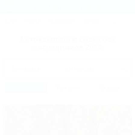
Фильтры и сортировка
Главная
СОЧИ
АНАПА
ГЕЛЕНДЖИК
ТУАПСЕ
ЕЙСК
КР
Регистрация
Автокемпинги Ейска без
Вход
посредников 2026
Дата заезда
Дата выезда
Список
На карте
Отзывы