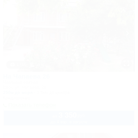
1 / 44
На Чапаева 26
Частный сектор
Ейск, ул. Чапаева, 26
250м до моря
1,9км до центра
Кондиционер
Показать телефон
3 350
руб.
от
до 4 взр. в августе