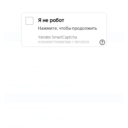
Архив
Отдых в Ейске без посредников (1)
Автокемпинги
(1)
Жильё для отдыха
(5)
Частный сектор
(3)
Базы и дома отдыха
(2)
Все курорты Ейского района
Ейск
(6)
Должанская
(8)
Ясенская Переправа
Ясенская