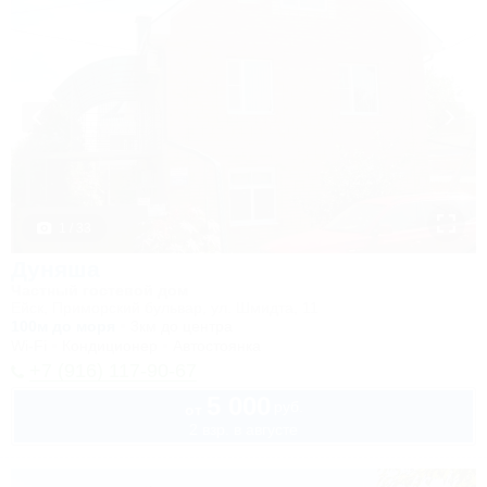
1 / 33
Дуняша
Частный гостевой дом
Ейск, Приморский бульвар, ул. Шмидта, 11
100м до моря
3км до центра
Wi-Fi
Кондиционер
Автостоянка
+7 (916) 117-90-67
5 000
руб.
от
2 взр. в августе