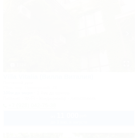
1 / 24
Villa Vitalia (Вилла Виталия)
Гостевой дом
Ейск, пер. Приморский, 29
100м до моря
2,4км до центра
Питание
Wi-Fi
Кондиционер
Автостоянка
+7 (928) 042-75-38
11 000
руб.
от
до 3 взр. в августе