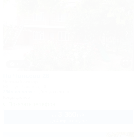
1 / 44
На Чапаева 26
Частный сектор
Ейск, ул. Чапаева, 26
250м до моря
1,9км до центра
Кондиционер
Показать телефон
3 350
руб.
от
до 4 взр. в августе