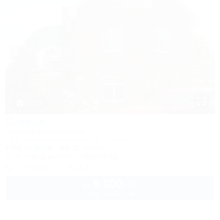
1 / 33
Дуняша
Частный гостевой дом
Ейск, Приморский бульвар, ул. Шмидта, 11
100м до моря
3км до центра
Wi-Fi
Кондиционер
Автостоянка
+7 (916) 117-90-67
5 000
руб.
от
2 взр. в августе