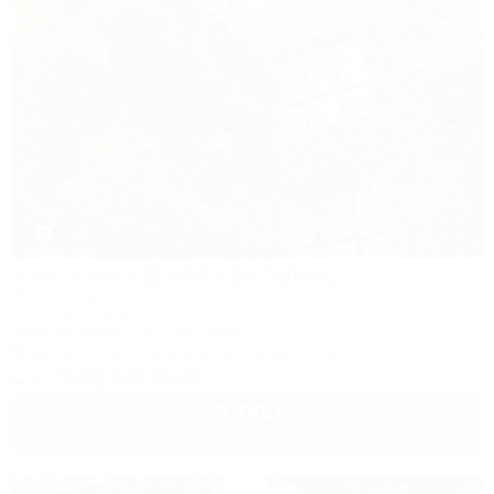
1 / 24
Villa Vitalia (Вилла Виталия)
Гостевой дом
Ейск, пер. Приморский, 29
100м до моря
2,4км до центра
Питание
Wi-Fi
Кондиционер
Автостоянка
+7 (928) 042-75-38
11 000
руб.
от
до 3 взр. в августе