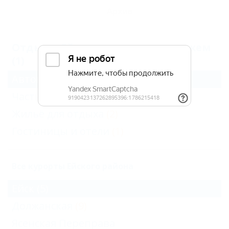
Архив
Отдых в Ейске с каменным пляжем
(1)
Автокемпинги
(1)
Частный сектор
(4)
Жильё для отдыха
(2)
Гостиницы и отели
(1)
Все курорты Ейского района
Ейск
(5)
Должанская
(9)
Ясенская Переправа