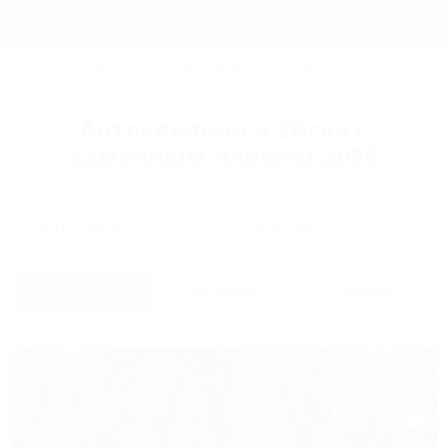
Фильтры и сортировка
Главная
СОЧИ
АНАПА
ГЕЛЕНДЖИК
ТУАПСЕ
ЕЙСК
КР
Регистрация
Автокемпинги Ейска с
Вход
каменным пляжем 2026
Дата заезда
Дата выезда
Список
На карте
Отзывы