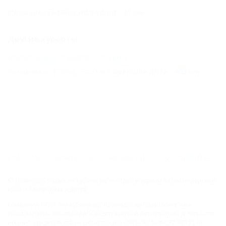
Должанская (Ейский Район) - 41 км
Другие курорты
Благовещенская (Анапа) - 203 км
Лазаревское (Сочи) - 320 км
Большая Ялта - 403 км
ГЛАВНАЯ
КОНТАКТЫ
НОВОСТИ
ПУТЕВОДИТЕЛЬ
© 2006–2026 Отдых.на Кубани.ру — отдых и туризм в Краснодарском
крае и Республике Адыгея.
Компании ООО "На Кубани.ру" принадлежит доменное имя
nakubani.ru на основании "Свидетельства о регистрации доменного
имени", свидетельство о регистрации СМИ –Эл № ФС77-79732 от