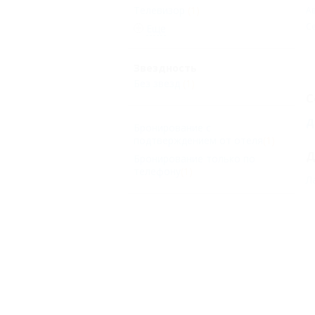
Телевизор
(1)
Ав
С
Еще
Звездность
Без звезд
(1)
С
Д
Бронирование с
подтверждением от отеля
(1)
Д
Бронирование только по
телефону
(1)
Л