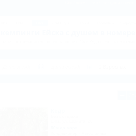
Ейск: Автокемпинги в Ейске с душем в номере 
ДЖИК
ТУАПСЕ
Ейск
КРАСНОДАР
Крым
Горнолыжные курорт
кемпинги Ейска с душем в номере
вание автокемпингов по направлению Ейск. Куда поехать на отдых 
Сп
Кедр
База отдыха
Ейск, ул. Шмидта, 26
50м до моря
Кондиционер
Автостоянка