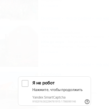
Кондиционер
14 отзывов
Описание
Фотографии
На ка
Дуняша
Частный гостевой дом
Ейск, Приморский бульвар, ул. Шмидта, 1
100м до моря
3км до центра
Wi-Fi
Кондиционер
Автостоянка
11 отзывов
Описание
Фотографии
На ка
Свобода
Гостевой дом
Ейск, ул. Свободы, 12
100м до моря
Wi-Fi
Кондиционер
Автостоянка
18 отзывов