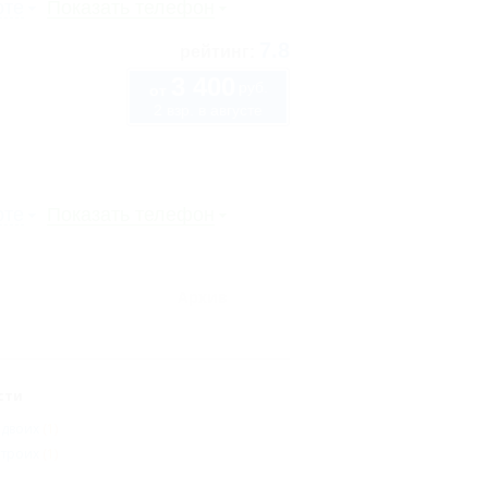
рте
Показать телефон
7.8
рейтинг:
3 400
руб.
от
2 взр. в августе
рте
Показать телефон
Архив
сти
 двоих
(1)
 троих
(1)