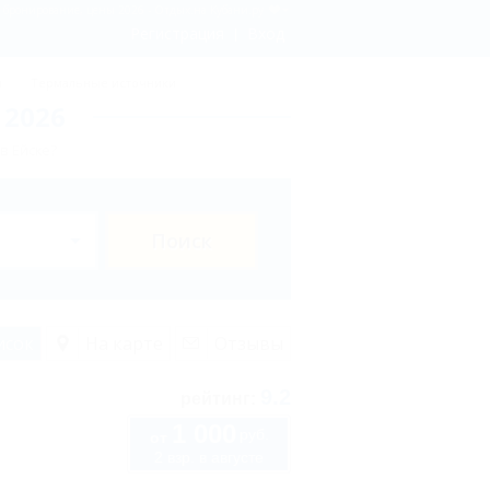
- бронирование, цены 2026 - Отдых.на Кубани.ру
Регистрация
Вход
ы
Термальные источники
 2026
в Ейске?
Поиск
исок
На карте
Отзывы
9.2
рейтинг:
1 000
руб.
от
2 взр. в августе