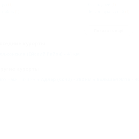
густ
(1)
Десять дней
(1)
ентябрь
(1)
Четырнадцать дней
(1)
Показать ещё
оседние курорты
олжанская (Ейский Район) - 41 км
ругие курорты
аго-Наки - 323 км
Адлер (Сочи) - 382 км
Большая Ялта - 4