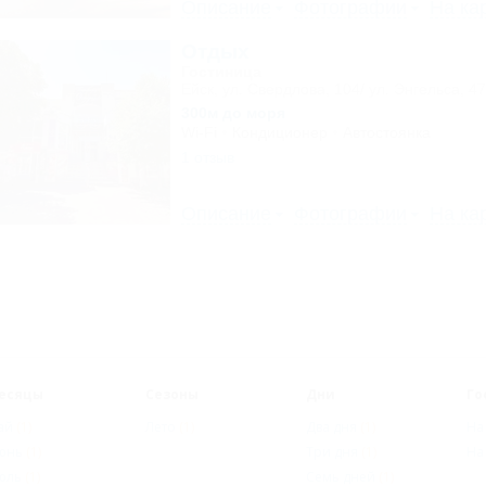
Описание
Фотографии
На ка
Отдых
Гостиница
Ейск, ул. Свердлова, 104/ ул. Энгельса, 47
300м до моря
Wi-Fi
Кондиционер
Автостоянка
1 отзыв
Описание
Фотографии
На ка
есяцы
Сезоны
Дни
Го
ай
(1)
Лето
(1)
Два дня
(1)
На
юнь
(1)
Три дня
(1)
На
юль
(1)
Семь дней
(1)