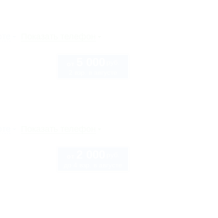
рте
Показать телефон
5 000
руб.
от
2 взр. в августе
1
рте
Показать телефон
2 000
руб.
от
до 4 взр. в августе