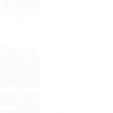
11 отзывов
Описание
Фотографии
На ка
Другие объекты Ейс
Villa Vitalia (Вилла Виталия)
Гостевой дом
Ейск, пер. Приморский, 29
100м до моря
2,4км до центра
Питание
Wi-Fi
Кондиционер
Автостоя
1 отзыв
Описание
Фотографии
На ка
На Чапаева 26
Частный сектор
Ейск, ул. Чапаева, 26
250м до моря
1,9км до центра