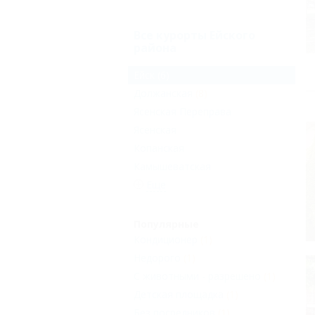
Все курорты Ейского
района
Ейск
(6)
Должанская
(8)
Ясенская Переправа
Ясенская
Копанская
Камышеватская
Еще
Популярные
Кондиционер
(1)
Недорого
(1)
С животными - разрешено
(1)
Детская площадка
(1)
Без посредников
(1)