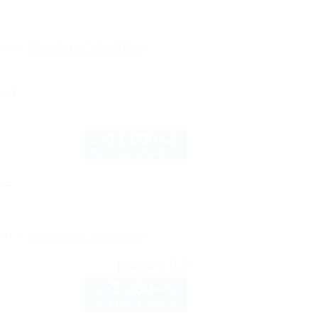
рте
Показать телефон
ка
11 000
руб.
от
до 3 взр. в августе
нка
рте
Показать телефон
9.4
рейтинг:
3 350
руб.
от
до 4 взр. в августе