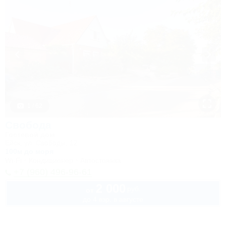
1 / 62
Свобода
Гостевой дом
Ейск, ул. Свободы, 12
100м до моря
Wi-Fi
Кондиционер
Автостоянка
+7 (960) 496-96-61
2 000
руб.
от
до 4 взр. в августе