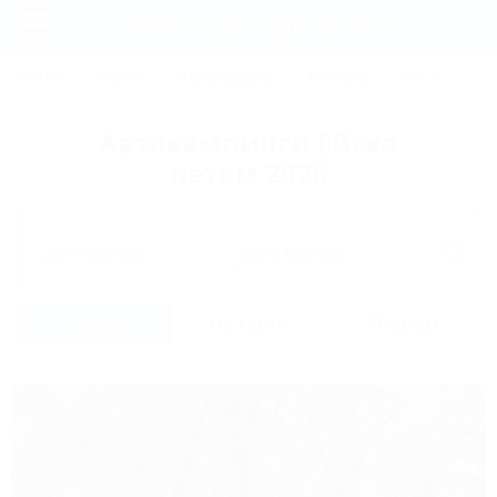
Фильтры и сортировка
Главная
СОЧИ
АНАПА
ГЕЛЕНДЖИК
ТУАПСЕ
ЕЙСК
КР
Регистрация
Автокемпинги Ейска
Вход
летом 2026
Дата заезда
Дата выезда
Список
На карте
Отзывы