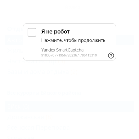
Архив
Отдых в Ейске летом (1)
Автокемпинги
(1)
Жильё для отдыха
(5)
Частный сектор
(3)
Базы и дома отдыха
(2)
Все курорты Ейского района
Ейск
(6)
Должанская
(8)
Ясенская Переправа
Ясенская