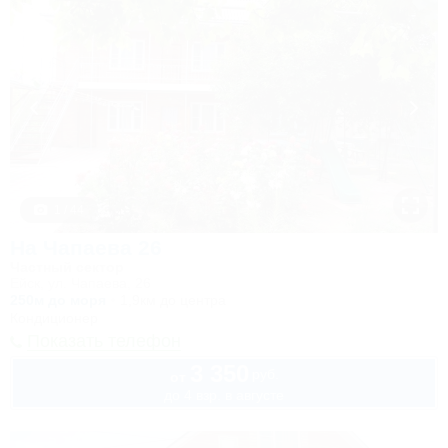
1 / 44
На Чапаева 26
Частный сектор
Ейск, ул. Чапаева, 26
250м до моря
1,9км до центра
Кондиционер
Показать телефон
3 350
руб.
от
до 4 взр. в августе