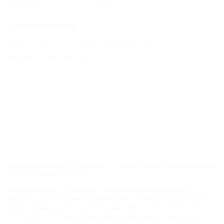
Другие курорты
СОЧИ - 365 км
Большая Алушта - 373 км
Адлер (Сочи) - 382 км
ГЛАВНАЯ
КОНТАКТЫ
НОВОСТИ
ПУТЕВОДИТЕЛЬ
© 2006–2026 Отдых.на Кубани.ру — отдых и туризм в Краснодарском
крае и Республике Адыгея.
Компании ООО "На Кубани.ру" принадлежит доменное имя
nakubani.ru на основании "Свидетельства о регистрации доменного
имени", свидетельство о регистрации СМИ –Эл № ФС77-79732 от
07.12.2020 г. (12+), зарегистрировано Федеральной службой по