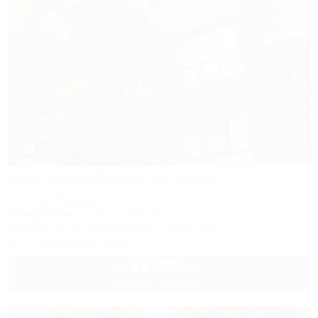
1 / 24
Villa Vitalia (Вилла Виталия)
Гостевой дом
Ейск, пер. Приморский, 29
100м до моря
2,4км до центра
Питание
Wi-Fi
Кондиционер
Автостоянка
+7 (928) 042-75-38
11 000
руб.
от
до 3 взр. в августе