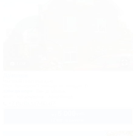
1 / 33
Дуняша
Частный гостевой дом
Ейск, Приморский бульвар, ул. Шмидта, 11
100м до моря
3км до центра
Wi-Fi
Кондиционер
Автостоянка
+7 (916) 117-90-67
5 000
руб.
от
2 взр. в августе