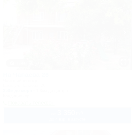
1 / 44
На Чапаева 26
Частный сектор
Ейск, ул. Чапаева, 26
250м до моря
1,9км до центра
Кондиционер
Показать телефон
3 350
руб.
от
до 4 взр. в августе