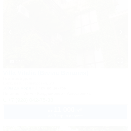
1 / 24
Villa Vitalia (Вилла Виталия)
Гостевой дом
Ейск, пер. Приморский, 29
100м до моря
2,4км до центра
Питание
Wi-Fi
Кондиционер
Автостоянка
+7 (928) 042-75-38
11 000
руб.
от
до 3 взр. в августе