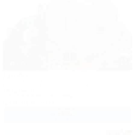
1 / 33
Дуняша
Частный гостевой дом
Ейск, Приморский бульвар, ул. Шмидта, 11
100м до моря
3км до центра
Wi-Fi
Кондиционер
Автостоянка
+7 (916) 117-90-67
5 000
руб.
от
2 взр. в августе