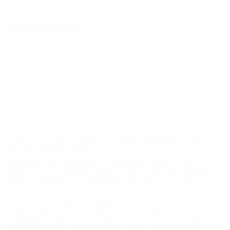
Другие курорты
Благовещенская (Анапа) - 203 км
Вардане (Сочи) - 346 км
Хоста (Сочи) - 366 км
ГЛАВНАЯ
КОНТАКТЫ
НОВОСТИ
ПУТЕВОДИТЕЛЬ
© 2006–2026 Отдых.на Кубани.ру — отдых и туризм в Краснодарском
крае и Республике Адыгея.
Компании ООО "На Кубани.ру" принадлежит доменное имя
nakubani.ru на основании "Свидетельства о регистрации доменного
имени", свидетельство о регистрации СМИ –Эл № ФС77-79732 от
07.12.2020 г. (12+), зарегистрировано Федеральной службой по
надзору в сфере связи, информационных технологий и массовых
коммуникаций (РОСКОМНАДЗОР), а так же товарный знак
"НАКУБАНИ ОТДЫХ КУБАНИ ОТДЫХ.НА КУБАНИ.РУ" на основании
"Свидетельства на Товарный Знак № 547792". Это подтверждает