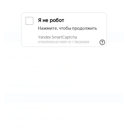
Архив
Отдых в Ейске на семь дней (1)
Автокемпинги
(1)
Жильё для отдыха
(5)
Частный сектор
(3)
Базы и дома отдыха
(2)
Все курорты Ейского района
Ейск
(5)
Должанская
(9)
Ясенская Переправа
Ясенская