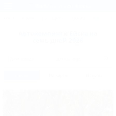
Фильтры и сортировка
Главная
СОЧИ
АНАПА
ГЕЛЕНДЖИК
ТУАПСЕ
ЕЙСК
КР
Регистрация
Автокемпинги Ейска на
Вход
семь дней 2026
Дата заезда
Дата выезда
Список
На карте
Отзывы