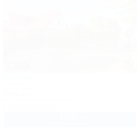
1 / 62
Свобода
Гостевой дом
Ейск, ул. Свободы, 12
100м до моря
Wi-Fi
Кондиционер
Автостоянка
+7 (960) 496-96-61
2 000
руб.
от
до 4 взр. в августе