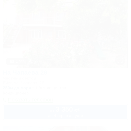
1 / 44
На Чапаева 26
Частный сектор
Ейск, ул. Чапаева, 26
250м до моря
1,9км до центра
Кондиционер
Показать телефон
3 350
руб.
от
до 4 взр. в августе