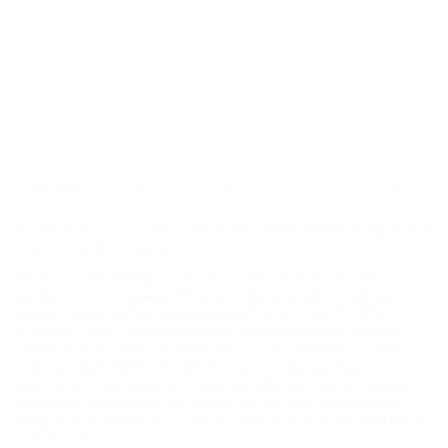
ГЛАВНАЯ
КОНТАКТЫ
НОВОСТИ
ПУТЕВОДИТЕЛЬ
© 2006–2026 Отдых.на Кубани.ру — отдых и туризм в Краснодарском
крае и Республике Адыгея.
Компании ООО "На Кубани.ру" принадлежит доменное имя
nakubani.ru на основании "Свидетельства о регистрации доменного
имени", свидетельство о регистрации СМИ –Эл № ФС77-79732 от
07.12.2020 г. (12+), зарегистрировано Федеральной службой по
надзору в сфере связи, информационных технологий и массовых
коммуникаций (РОСКОМНАДЗОР), а так же товарный знак
"НАКУБАНИ ОТДЫХ КУБАНИ ОТДЫХ.НА КУБАНИ.РУ" на основании
"Свидетельства на Товарный Знак № 547792". Это подтверждает
юридическую защиту прав, согласно статьям 1252 ГК РФ, 1484 ГК РФ
и 1229 ГК РФ.