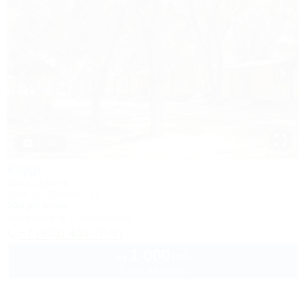
1 / 43
Кедр
База отдыха
Ейск, ул. Шмидта, 26
50м до моря
Кондиционер
Автостоянка
+7 (905) 403-79-57
1 000
руб.
от
2 взр. в августе