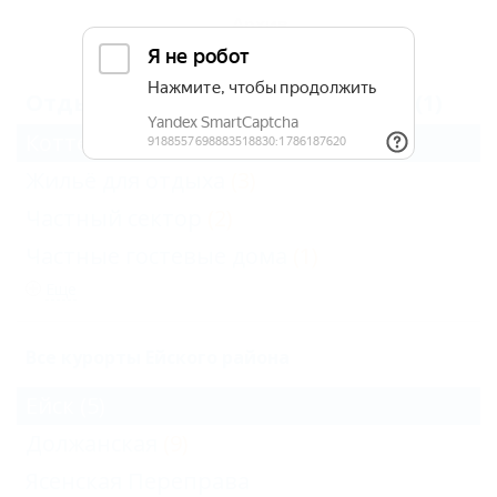
Архив
Отдых в Ейске с аптекой рядом (1)
Коттеджи
(1)
Жильё для отдыха
(3)
Частный сектор
(2)
Частные гостевые дома
(1)
Еще
Все курорты Ейского района
Ейск
(5)
Должанская
(9)
Ясенская Переправа