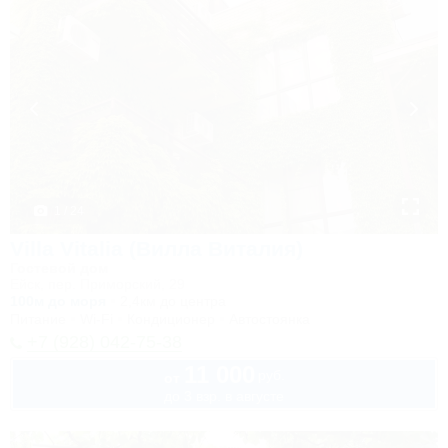
1 / 24
Villa Vitalia (Вилла Виталия)
Гостевой дом
Ейск, пер. Приморский, 29
100м до моря
2,4км до центра
Питание
Wi-Fi
Кондиционер
Автостоянка
+7 (928) 042-75-38
11 000
руб.
от
до 3 взр. в августе