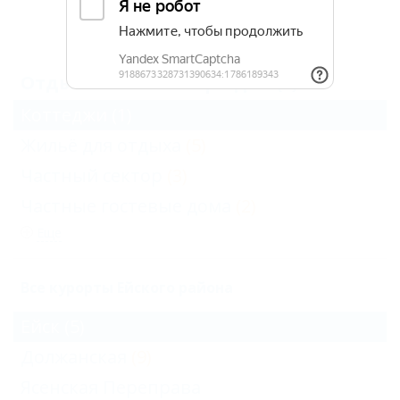
Архив
Отдых в Ейске на три дня (1)
Коттеджи
(1)
Жильё для отдыха
(5)
Частный сектор
(3)
Частные гостевые дома
(2)
Еще
Все курорты Ейского района
Ейск
(5)
Должанская
(9)
Ясенская Переправа