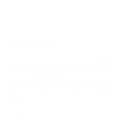
ГЛАВНАЯ
КОНТАКТЫ
НОВОСТИ
ПУТЕВОДИТЕЛЬ
© 2006–2026 Отдых.на Кубани.ру — отдых и туризм в Краснодарском
крае и Республике Адыгея.
Компании ООО "На Кубани.ру" принадлежит доменное имя
nakubani.ru на основании "Свидетельства о регистрации доменного
имени", свидетельство о регистрации СМИ –Эл № ФС77-79732 от
07.12.2020 г. (12+), зарегистрировано Федеральной службой по
надзору в сфере связи, информационных технологий и массовых
коммуникаций (РОСКОМНАДЗОР), а так же товарный знак
"НАКУБАНИ ОТДЫХ КУБАНИ ОТДЫХ.НА КУБАНИ.РУ" на основании
"Свидетельства на Товарный Знак № 547792". Это подтверждает
юридическую защиту прав, согласно статьям 1252 ГК РФ, 1484 ГК РФ
и 1229 ГК РФ.
ООО "На Кубани.ру"
2312157635
1082312013827
Продолжая работу с сайтом, вы подтверждаете