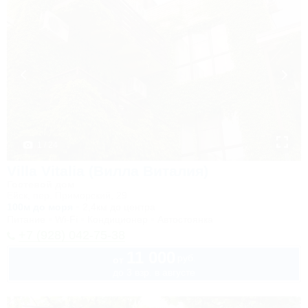
1 / 24
Villa Vitalia (Вилла Виталия)
Гостевой дом
Ейск, пер. Приморский, 29
100м до моря
2,4км до центра
Питание
Wi-Fi
Кондиционер
Автостоянка
+7 (928) 042-75-38
11 000
руб.
от
до 3 взр. в августе