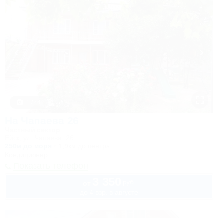
1 / 44
На Чапаева 26
Частный сектор
Ейск, ул. Чапаева, 26
250м до моря
1,9км до центра
Кондиционер
Показать телефон
3 350
руб.
от
до 4 взр. в августе