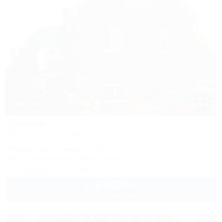
1 / 33
Дуняша
Частный гостевой дом
Ейск, Приморский бульвар, ул. Шмидта, 11
100м до моря
3км до центра
Wi-Fi
Кондиционер
Автостоянка
+7 (916) 117-90-67
5 000
руб.
от
2 взр. в августе