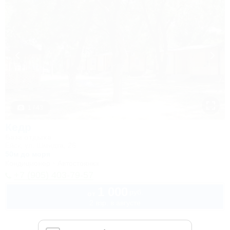
1 / 43
Кедр
База отдыха
Ейск, ул. Шмидта, 26
50м до моря
Кондиционер
Автостоянка
+7 (905) 403-79-57
1 000
руб.
от
2 взр. в августе