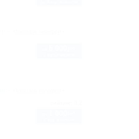
до 4 взр. в августе
рте
Показать телефон
5 000
руб.
от
2 взр. в августе
1
рте
Показать телефон
9.2
рейтинг:
1 000
руб.
от
2 взр. в августе