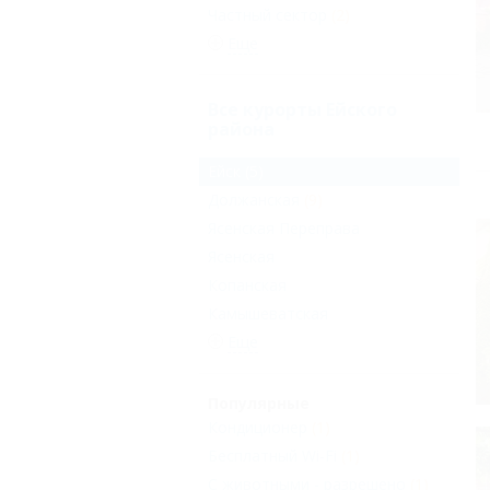
Частный сектор
(2)
Еще
Все курорты Ейского
района
Ейск
(5)
Должанская
(9)
Ясенская Переправа
Ясенская
Копанская
Камышеватская
Еще
Популярные
Кондиционер
(1)
Бесплатный Wi-Fi
(1)
С животными - разрешено
(1)