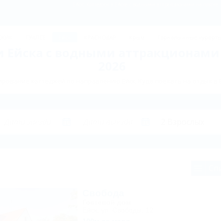
Ейск: Коттеджи в Ейске с водными аттракционами на пляже 
ДЖИК
ТУАПСЕ
Ейск
КРАСНОДАР
Крым
Горнолыжные курорт
 Ейска с водными аттракционами
2026
рование коттеджей по направлению Ейск. Куда поехать на отдых в 
Сп
Свобода
Гостевой дом
Ейск, ул. Свободы, 12