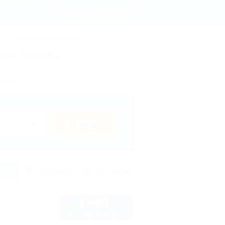
- бронирование, цены 2026 - Отдых.на Кубани.ру
Регистрация
Вход
ы
Термальные источники
 на пляже
Ейске?
Поиск
исок
На карте
Отзывы
2 000
руб.
от
до 4 взр. в августе