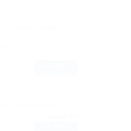
рте
Показать телефон
ка
11 000
руб.
от
до 3 взр. в августе
нка
рте
Показать телефон
9.4
рейтинг:
3 350
руб.
от