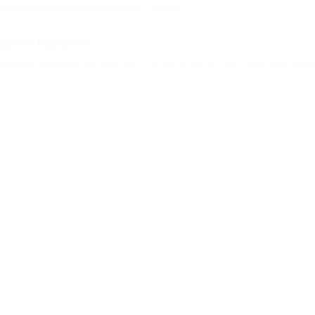
олжанская (Ейский Район) - 41 км
ругие курорты
учугуры (Темрюкский Район) - 176 км
Лоо (Сочи) - 346 км
Бол