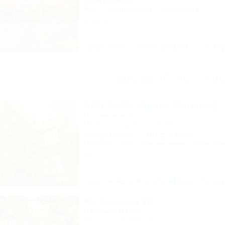
100м до моря
Wi-Fi
Кондиционер
Автостоянка
18 отзывов
Описание
Фотографии
На ка
Другие объекты Ейс
Villa Vitalia (Вилла Виталия)
Гостевой дом
Ейск, пер. Приморский, 29
100м до моря
2,4км до центра
Питание
Wi-Fi
Кондиционер
Автостоя
1 отзыв
Описание
Фотографии
На ка
На Чапаева 26
Частный сектор
Ейск, ул. Чапаева, 26