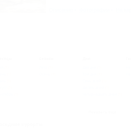
Описание
Фотографии
На ка
есяцы
Сезоны
Дни
Го
ай
(1)
Лето
(1)
Два дня
(1)
На
юнь
(1)
Осень
(1)
Три дня
(1)
На
юль
(1)
Семь дней
(1)
густ
(1)
Десять дней
(1)
ентябрь
(1)
Четырнадцать дней
(1)
Показать ещё
оседние курорты