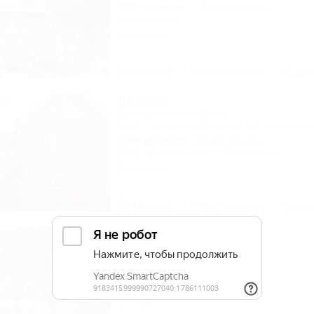
250м до моря
1,9км до центра
Кондиционер
14 отзывов
Описание
Фотографии
На ка
Дуняша
Частный гостевой дом
Ейск, Приморский бульвар, ул. Шмидта, 1
100м до моря
3км до центра
Wi-Fi
Кондиционер
Автостоянка
11 отзывов
Описание
Фотографии
На ка
Кедр
База отдыха
Ейск, ул. Шмидта, 26
50м до моря
Кондиционер
Автостоянка
11 отзывов