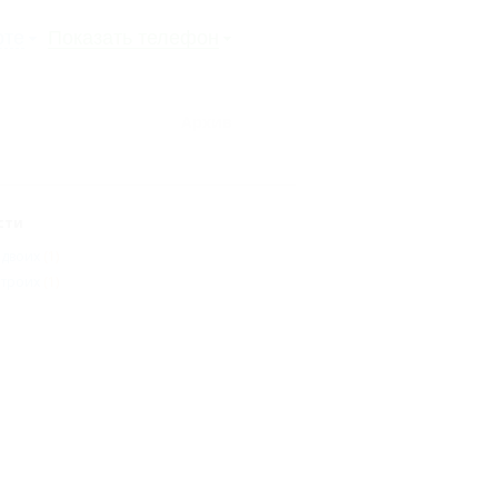
рте
Показать телефон
Архив
сти
 двоих
(1)
 троих
(1)