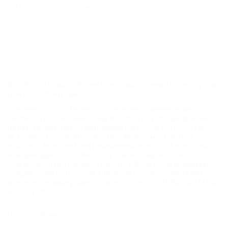
Адлер (Сочи) - 382 км
ГЛАВНАЯ
КОНТАКТЫ
НОВОСТИ
ПУТЕВОДИТЕЛЬ
© 2006–2026 Отдых.на Кубани.ру — отдых и туризм в Краснодарском
крае и Республике Адыгея.
Компании ООО "На Кубани.ру" принадлежит доменное имя
nakubani.ru на основании "Свидетельства о регистрации доменного
имени", свидетельство о регистрации СМИ –Эл № ФС77-79732 от
07.12.2020 г. (12+), зарегистрировано Федеральной службой по
надзору в сфере связи, информационных технологий и массовых
коммуникаций (РОСКОМНАДЗОР), а так же товарный знак
"НАКУБАНИ ОТДЫХ КУБАНИ ОТДЫХ.НА КУБАНИ.РУ" на основании
"Свидетельства на Товарный Знак № 547792". Это подтверждает
юридическую защиту прав, согласно статьям 1252 ГК РФ, 1484 ГК РФ
и 1229 ГК РФ.
ООО "На Кубани.ру"
2312157635