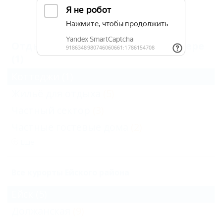
Архив
Отдых в Ейске со шкафом в номере
(1)
Коттеджи
(1)
Жильё для отдыха
(5)
Частный сектор
(3)
Частные гостевые дома
(2)
Еще
Все курорты Ейского района
Ейск
(5)
Должанская
(9)