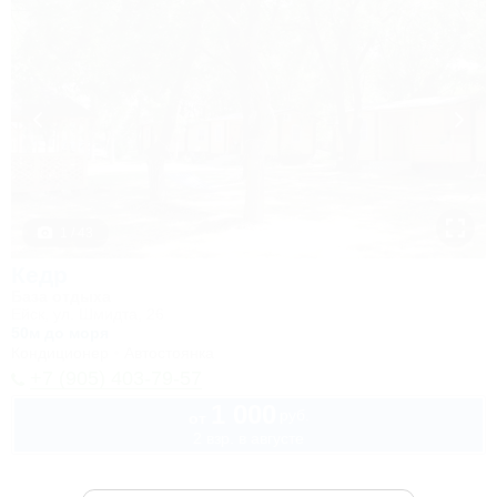
1 / 43
Кедр
База отдыха
Ейск, ул. Шмидта, 26
50м до моря
Кондиционер
Автостоянка
+7 (905) 403-79-57
1 000
руб.
от
2 взр. в августе