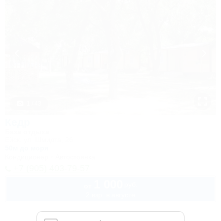
1 / 43
Кедр
База отдыха
Ейск, ул. Шмидта, 26
50м до моря
Кондиционер
Автостоянка
+7 (905) 403-79-57
1 000
руб.
от
2 взр. в августе