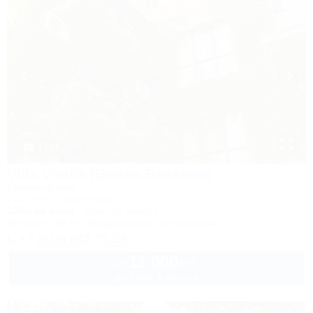
1 / 24
Villa Vitalia (Вилла Виталия)
Гостевой дом
Ейск, пер. Приморский, 29
100м до моря
2,4км до центра
Питание
Wi-Fi
Кондиционер
Автостоянка
+7 (928) 042-75-38
11 000
руб.
от
до 3 взр. в августе