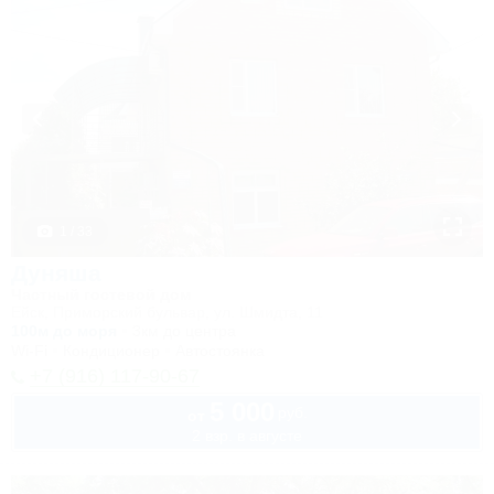
1 / 33
Дуняша
Частный гостевой дом
Ейск, Приморский бульвар, ул. Шмидта, 11
100м до моря
3км до центра
Wi-Fi
Кондиционер
Автостоянка
+7 (916) 117-90-67
5 000
руб.
от
2 взр. в августе