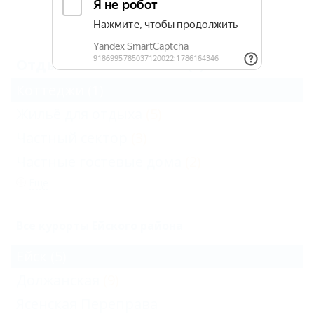
Архив
Отдых в Ейске в июне (1)
Коттеджи
(1)
Жильё для отдыха
(5)
Частный сектор
(3)
Частные гостевые дома
(2)
Еще
Все курорты Ейского района
Ейск
(5)
Должанская
(9)
Ясенская Переправа