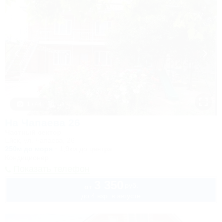
1 / 44
На Чапаева 26
Частный сектор
Ейск, ул. Чапаева, 26
250м до моря
1,9км до центра
Кондиционер
Показать телефон
3 350
руб.
от
до 4 взр. в августе