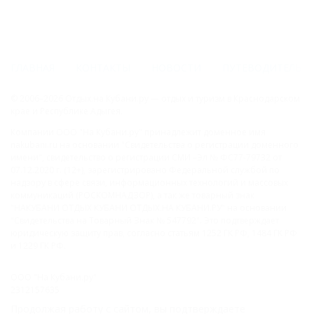
ГЛАВНАЯ
КОНТАКТЫ
НОВОСТИ
ПУТЕВОДИТЕЛЬ
© 2006–2026 Отдых.на Кубани.ру — отдых и туризм в Краснодарском
крае и Республике Адыгея.
Компании ООО "На Кубани.ру" принадлежит доменное имя
nakubani.ru на основании "Свидетельства о регистрации доменного
имени", свидетельство о регистрации СМИ –Эл № ФС77-79732 от
07.12.2020 г. (12+), зарегистрировано Федеральной службой по
надзору в сфере связи, информационных технологий и массовых
коммуникаций (РОСКОМНАДЗОР), а так же товарный знак
"НАКУБАНИ ОТДЫХ КУБАНИ ОТДЫХ.НА КУБАНИ.РУ" на основании
"Свидетельства на Товарный Знак № 547792". Это подтверждает
юридическую защиту прав, согласно статьям 1252 ГК РФ, 1484 ГК РФ
и 1229 ГК РФ.
ООО "На Кубани.ру"
2312157635
1082312013827
Продолжая работу с сайтом, вы подтверждаете