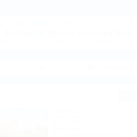
Ейск: Коттеджи Ейска в сентябре 2026 – бронирование б
ДЖИК
ТУАПСЕ
Ейск
КРАСНОДАР
Крым
Горнолыжные курорт
Коттеджи Ейска в сентябре 2026
рование коттеджей по направлению Ейск. Куда поехать на отдых в 
Сп
Свобода
Гостевой дом
Ейск, ул. Свободы, 12
100м до моря
Wi-Fi
Кондиционер
Автостоянка