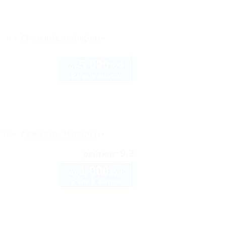
рте
Показать телефон
5 000
руб.
от
2 взр. в августе
1
рте
Показать телефон
9.2
рейтинг:
1 000
руб.
от
2 взр. в августе