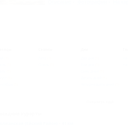
Описание
Фотографии
На ка
есяцы
Сезоны
Дни
Го
ай
(1)
Лето
(1)
Два дня
(1)
На
юнь
(1)
Осень
(1)
Три дня
(1)
На
юль
(1)
Семь дней
(1)
густ
(1)
Десять дней
(1)
ентябрь
(1)
Четырнадцать дней
(1)
Показать ещё
оседние курорты
олжанская (Ейский Район) - 41 км