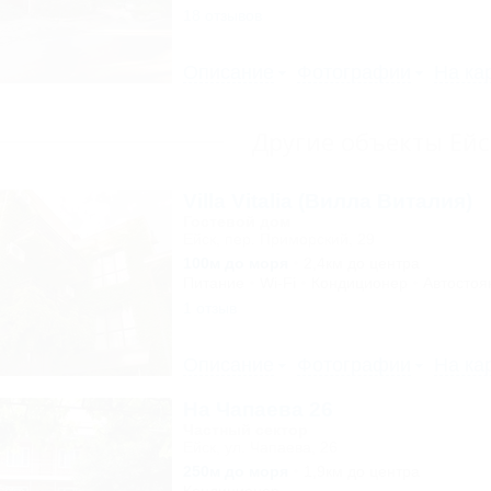
18 отзывов
Описание
Фотографии
На ка
Другие объекты Ейс
Villa Vitalia (Вилла Виталия)
Гостевой дом
Ейск, пер. Приморский, 29
100м до моря
2,4км до центра
Питание
Wi-Fi
Кондиционер
Автостоя
1 отзыв
Описание
Фотографии
На ка
На Чапаева 26
Частный сектор
Ейск, ул. Чапаева, 26
250м до моря
1,9км до центра