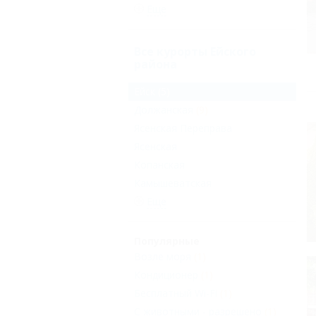
Еще
Все курорты Ейского
района
Ейск
(5)
Должанская
(9)
Ясенская Переправа
Ясенская
Копанская
Камышеватская
Еще
Популярные
Возле моря
(1)
Кондиционер
(1)
Бесплатный Wi-Fi
(1)
С животными - разрешено
(1)