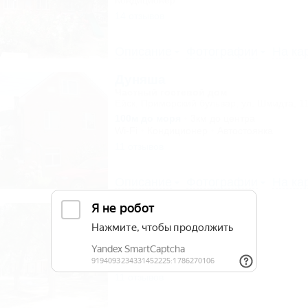
Кондиционер
14 отзывов
Описание
Фотографии
На ка
Дуняша
Частный гостевой дом
Ейск, Приморский бульвар, ул. Шмидта, 1
100м до моря
3км до центра
Wi-Fi
Кондиционер
Автостоянка
11 отзывов
Описание
Фотографии
На ка
Кедр
База отдыха
Ейск, ул. Шмидта, 26
50м до моря
Кондиционер
Автостоянка
11 отзывов