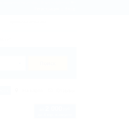
ез посредников на сентябрь - Отдых.на Кубани.ру
Регистрация
Вход
ы
Термальные источники
Ейске?
Поиск
исок
На карте
Отзывы
2 000
руб.
от
до 4 взр. в августе