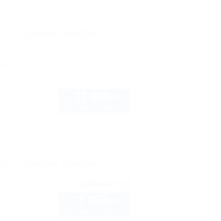
рте
Показать телефон
ка
11 000
руб.
от
до 3 взр. в августе
нка
рте
Показать телефон
9.4
рейтинг:
3 350
руб.
от
до 4 взр. в августе