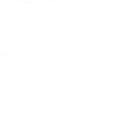
рте
Показать телефон
Архив
сти
 двоих
(1)
 троих
(1)