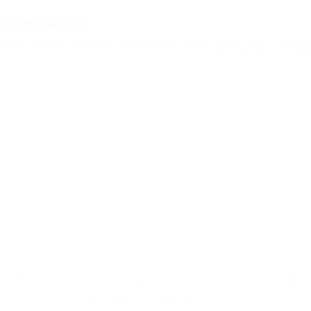
ругие курорты
лаговещенская (Анапа) - 203 км
Мацеста (Сочи) - 366 км
Адле
Контакты
Новости
Путеводитель
Форум
Профессионалам
Политика конфиденциальности