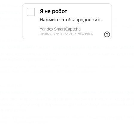
5.03.2015 08:42
естиваль Gastreet соберет рестораторов в Сочи
Сочи с 14 по 16 апреля пройдет фестиваль рестораторов Gastreet.
овости общественной жизни Кубани
,
СОЧИ
,
Фестивали и события
,
Общест
1.07.2015 07:22
РК "СИТИ ЦЕНТР" ждет краснодарцев на Фестивале шоко
ргово-развлекательный комплекс "СИТИ ЦЕНТР" приглашает жителей Красн
мое вкусное мероприятие года.
кции на Кубани
,
КРАСНОДАР
,
СИТИ ЦЕНТР
,
Калейдоскоп событий
,
Событий
уризм
,
Индустрия развлечений
,
Фестивали и события
8.07.2015 16:52
тала известна программа Этнофестиваля "Лаго-Наки: Кун
ала известна программа Этнофестиваля "Лаго-Наки: Кунацкая", который п
ховская. Организаторы подготовили для гостей праздника развлекатель
многое другое.
дых и туризм
,
Даховская
,
Фестивали и события
,
Общество
,
культура и иск
уризм
,
Событийный туризм