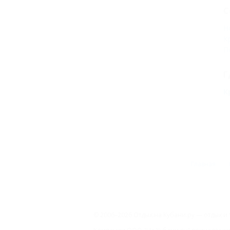
С
Н
К
П
Г
К
Главная
© 2006–2026 Отдых.на Кубани.ру — отдых и 