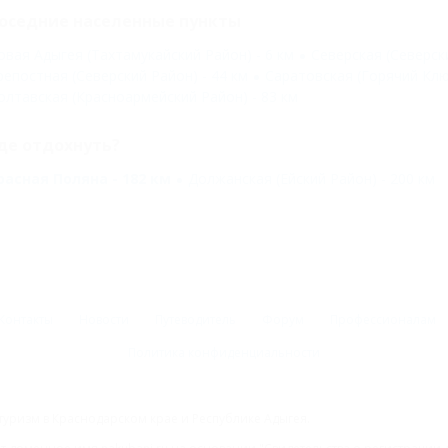
оседние населенные пункты
овая Адыгея (Тахтамукайский Район) - 6 км
Северская (Северски
репостная (Северский Район) - 44 км
Саратовская (Горячий Ключ
олтавская (Красноармейский Район) - 83 км
де отдохнуть?
расная Поляна - 182 км
Должанская (Ейский Район) - 200 км
Контакты
Новости
Путеводитель
Форум
Профессионалам
Политика конфиденциальности
туризм в Краснодарском крае и Республике Адыгея.