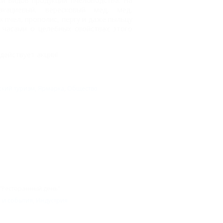
ки видов продукции пчеловодства. На
кациевый, вересковый мед, мед,
 пчел, прополис, пергу и даже пыльцу
ь часами о целебных свойствах этого
 действует акции!
ский туризм
,
Ярмарка
,
Общество
"Ресторанный день".
 и события
,
Индустрия