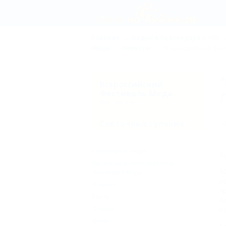
Главная
Отдых в Краснодаре
(2408)
Меда
Новости
"Всероссийский фест
"
Всероссийский
Фестиваль Меда
Л
Фестиваль
Святочные гуляния
1
Компания в лицах
б
Партнеры Всероссийского
М
Фестиваля Меда
н
Новости
п
Карта
б
Отзывы
к
Фото