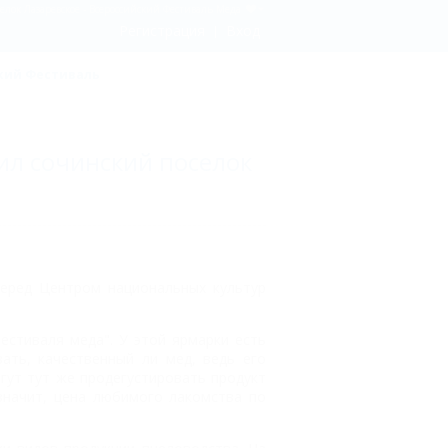
лок Лазаревское - Всероссийский Фестиваль Меда
Регистрация
Вход
кий Фестиваль
ил сочинский поселок
перед Центром национальных культур
естиваля меда". У этой ярмарки есть
вать, качественный ли мед, ведь его
гут тут же продегустировать продукт
 значит, цена любимого лакомства по