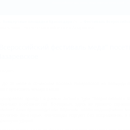
Всероссийский фестиваль меда посетил сочинский посе
Концертные площадки Краснодара
(5)
Фестиваль Всероссийс
иваль меда" посетил сочинский поселок Лазаревское
Всероссийский фестиваль меда" посет
азаревское
8.07.2015
До 26 июля в сочинском поселке Лазаревское на площади 
удет проходить ярмарка меда.
ероприятие пройдет в рамках летнего тура "Всероссийского Ф
есколько особенностей. Во-первых, здесь не принято спраши
ривозят сами производители. Впрочем, особо недоверчивые мо
есплатно. Во-вторых, пчеловоды торгуют без посредников, а
арману не ударит.