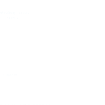
й Район) - 34 км
) - 51 км
О проекте