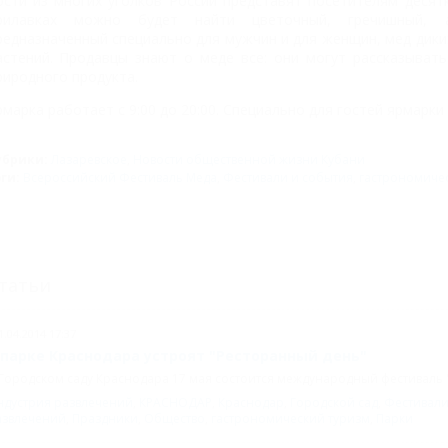
ости из многих уголков России представят посетителям десят
рилавках можно будет найти цветочный, гречишный, а
редназначенный специально для мужчин и для женщин, мед диких
астений. Продавцы знают о меде все: они могут рассказыват
риродного продукта.
рмарка работает с 9:00 до 20:00. Специально для гостей ярмарки
убрики:
Лазаревское
,
Новости общественной жизни Кубани
эги:
Всероссийский Фестиваль Меда
,
Фестивали и события
,
гастрономиче
татьи
1.04.2014 17:37
 парке Краснодара устроят "Ресторанный день"
Городском саду Краснодара 17 мая состоится международный фестиваль 
ндустрия развлечений
,
КРАСНОДАР
,
Краснодар
,
Городской сад
,
Фестивали
азвлечений
,
Праздники
,
Общество
,
гастрономический туризм
,
Парки