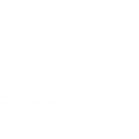
во
,
Ресторан
,
гастрономический туризм
лада
одара и гостей города 29 и 30 августа на
ный туризм
,
Общество
,
гастрономический
ацкая"
ройдет 25 июля в Адыгее близ станицы
ное шоу, площадку для национальной кухни
усство
,
гастрономический