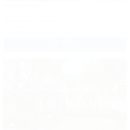
Черномор и Ко
База отдыха
Геленджик, Бетта, Левая щель
500м до моря
740м до центра
Автостоянка
+7 (918) 057-54-37
1 800
руб.
от
2 взр. в августе
1 / 13