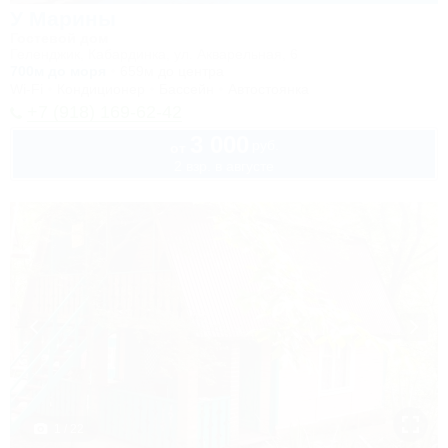
У Марины
Гостевой дом
Геленджик, Кабардинка, ул. Акварельная, 6
700м до моря
659м до центра
Wi-Fi
Кондиционер
Бассейн
Автостоянка
+7 (918) 169-62-42
3 000
руб.
от
2 взр. в августе
1 / 22