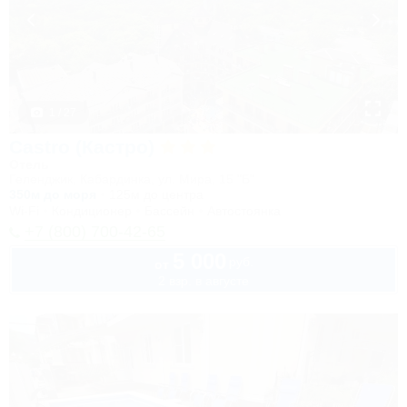
1 / 27
Castro (Кастро)
Отель
Геленджик, Кабардинка, ул. Мира, 15 "Б"
350м до моря
125м до центра
Wi-Fi
Кондиционер
Бассейн
Автостоянка
+7 (800) 700-42-65
5 000
руб.
от
2 взр. в августе