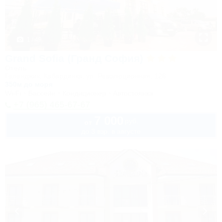
1 / 49
Grand Sofia (Гранд София)
Отель
Геленджик, Кабардинка, ул. Революционная, 126
350м до моря
Wi-Fi
Бассейн
Кондиционер
Автостоянка
+7 (965) 465-67-67
7 000
руб.
от
до 3 взр. в августе