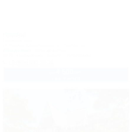
Прибой
Гостевой дом
Геленджик, Дивноморское, ул. Ленина, 16
600м до моря
607м до центра
Wi-Fi
Кондиционер
Бассейн
Автостоянка
+7 (964) 933-33-31
4 500
руб.
от
2 взр. в августе