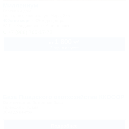
Миллениум
Гостевой дом
Геленджик, Криница, ул. Мира, 23а
400м до моря
326м до центра
Wi-Fi
Кондиционер
Автостоянка
+7 (988) 765-17-72
1 800
руб.
от
2 взр. в августе
База Пшадского охотхозяйства ККОООР
Охотничье-рыболовная база
Геленджик, Пшада
30км до центра
Подробнее