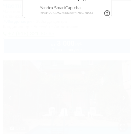
Частное домовладение на Мира
Частное домовладение
Геленджик, Архипо-Осиповка, ул. Мира, 1
700м до моря
360м до центра
Кондиционер
Бассейн
Автостоянка
+7 (918) 321-80-65
3 000
руб.
от
2 взр. в августе
1 / 13