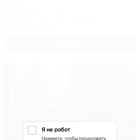
Амур
База отдыха
Геленджик, Криница, ул. Заречная, 3/1
200м до моря
Wi-Fi
Бассейн
Кондиционер
Автостоянка
+7 (914) 595-49-88
7 100
руб.
от
2 взр. в августе
1 / 18