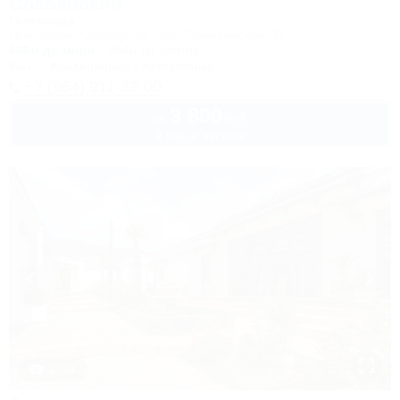
Славянский
Гостиница
Геленджик, Кабардинка, пер. Олимпийский, 12
600м до моря
364м до центра
Wi-Fi
Кондиционер
Автостоянка
+7 (964) 911-32-00
3 800
руб.
от
2 взр. в августе
1 / 33