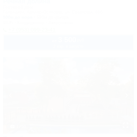
Речная долина
Гостевой дом
Геленджик, Архипо-Осиповка, ул. Советская, 46б
500м до моря
593м до центра
Wi-Fi
Кондиционер
Автостоянка
+7 (953) 099-23-41
3 500
руб.
от
2 взр. в августе
1 / 50