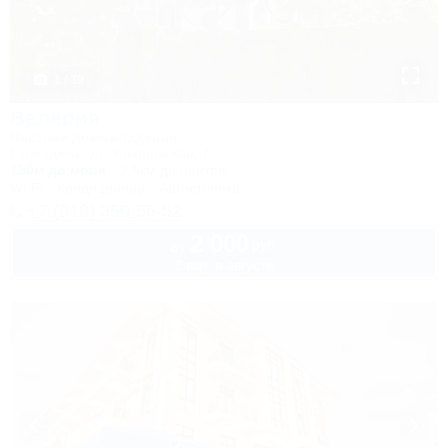
1 / 39
Валерия
Частное домовладение
Геленджик, ул. Ульяновская, 7
150м до моря
2,5км до центра
Wi-Fi
Кондиционер
Автостоянка
+7 (918) 350-55-52
2 000
руб.
от
2 взр. в августе