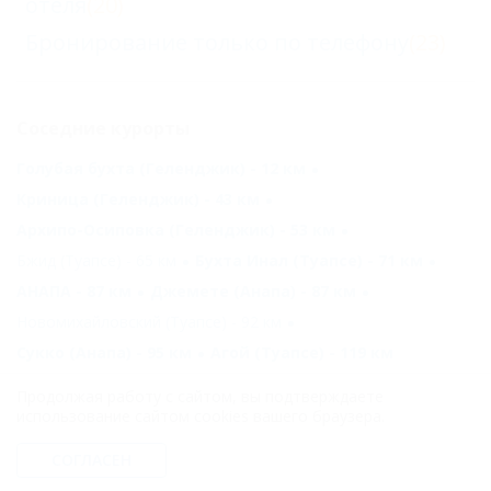
отеля
(20)
Бронирование только по телефону
(23)
Соседние курорты
Голубая бухта (Геленджик) - 12 км
Криница (Геленджик) - 43 км
Архипо-Осиповка (Геленджик) - 53 км
Бжид (Туапсе) - 65 км
Бухта Инал (Туапсе) - 71 км
АНАПА - 87 км
Джемете (Анапа) - 87 км
Новомихайловский (Туапсе) - 92 км
Сукко (Анапа) - 95 км
Агой (Туапсе) - 119 км
Продолжая работу с сайтом, вы подтверждаете
Другие курорты
использование сайтом cookies вашего браузера.
Лоо (Сочи) - 152 км
Адлер (Сочи) - 193 км
СОГЛАСЕН
Красная Поляна - 201 км