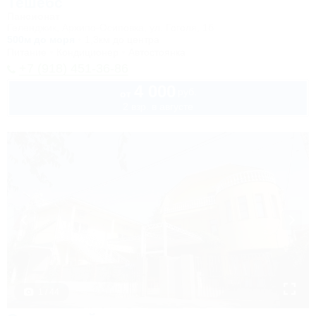
Тешебс
Пансионат
Геленджик, Архипо-Осиповка, ул. Гоголя, 1б
500м до моря
1,3км до центра
Питание
Кондиционер
Автостоянка
+7 (918) 451-36-86
4 000
руб.
от
2 взр. в августе
1 / 44