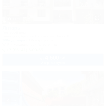
1 / 34
Янтарь
Гостевой дом
Геленджик, Архипо-Осиповка, ул. Новая, 6
300м до моря
1,0км до центра
Wi-Fi
Кондиционер
Автостоянка
+7 (86141) 6-00-65
4 500
руб.
от
2 взр. в августе