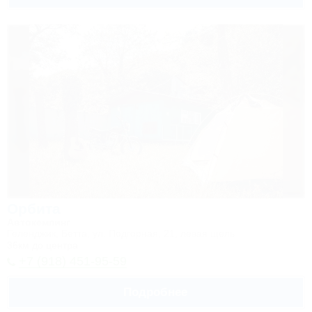
Орбита
Автокемпинг
Геленджик, Бетта, ул. Подгорная, 21, левая щель
36км до центра
+7 (918) 451-95-59
Подробнее