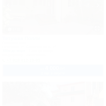
1 / 33
Тетушка Полли
Гостевой дом
Геленджик, ул. Серафимовича, 14
300м до моря
1,1км до центра
Кондиционер
Автостоянка
+7 918 412-19-95
4 000
руб.
от
2 взр. в августе