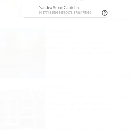
2 отзыва
Описание
На карте
Показать
Тешебс
Пансионат
Геленджик, Архипо-Осиповка, ул. Гоголя, 
500м до моря
1,3км до центра
Питание
Кондиционер
Автостоянка
18 отзывов
Описание
Фотографии
На ка
Янтарь
Гостевой дом
Геленджик, Архипо-Осиповка, ул. Новая, 
300м до моря
1,0км до центра
Wi-Fi
Кондиционер
Автостоянка
7 отзывов
Описание
Фотографии
На ка