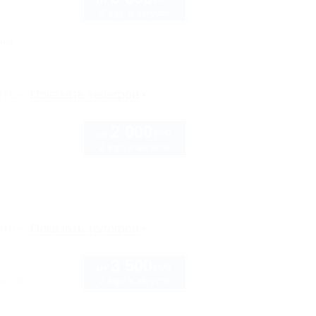
от
2 взр. в августе
нка
рте
Показать телефон
2 000
руб.
от
2 взр. в августе
рте
Показать телефон
3 500
руб.
от
2 взр. в августе
ая, 46б