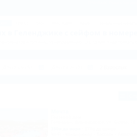
ГЕЛЕНДЖИК: Отдых в Геленджике
ДЖИК
ТУАПСЕ
Ейск
КРАСНОДАР
Крым
Горнолыжные курорт
х в Геленджике с сейфом в номере
пансионатов и гостиниц по направлению ГЕЛЕНДЖИК. Куда поехать 
Сп
Мечта
Гостевой дом
Геленджик, Дивноморское, ул. Кирова, 7б
150м до моря
574м до центра
Wi-Fi
Кондиционер
Бассейн
Автостоя