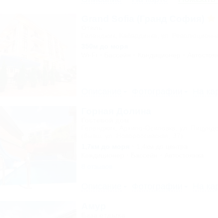
Grand Sofia (Гранд София)
Отель
Геленджик, Кабардинка, ул. Революционн
350м до моря
Wi-Fi
Бассейн
Кондиционер
Автостоя
Описание
Фотографии
На ка
Горная Долина
Гостевой дом
Геленджик, Архипо-Осиповка, ул. Пицундс
(бывш. ул. Новороссийская, 37)
1,7км до моря
1,4км до центра
Кондиционер
Бассейн
Автостоянка
8 отзывов
Описание
Фотографии
На ка
Амур
База отдыха