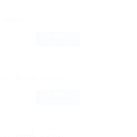
 телефон
4 000
руб.
от
2 взр. в августе
1б
рте
Показать телефон
4 500
руб.
от
2 взр. в августе
6
рте
Показать телефон