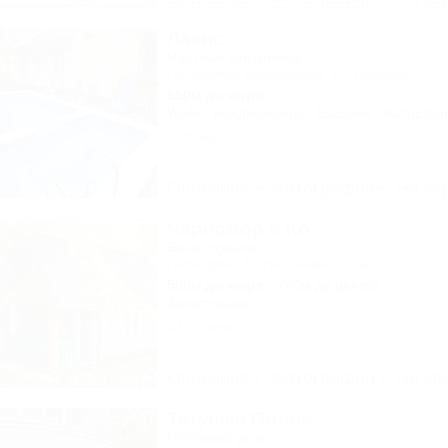
Лакис
Частная гостиница
Геленджик, Кабардинка, ул. Дообская, 22
950м до моря
Wi-Fi
Кондиционер
Бассейн
Автостоя
1 отзыв
Описание
Фотографии
На ка
Черномор и Ко
База отдыха
Геленджик, Бетта, Левая щель
500м до моря
740м до центра
Автостоянка
44 отзыва
Описание
Фотографии
На ка
Тетушка Полли
Гостевой дом