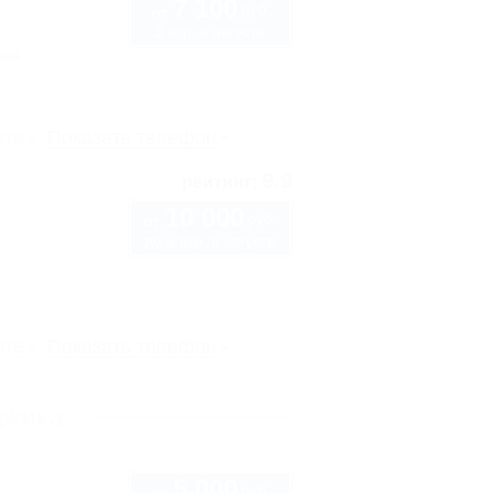
7 100
руб.
от
2 взр. в августе
нка
рте
Показать телефон
9.9
рейтинг:
10 000
руб.
от
до 3 взр. в августе
рте
Показать телефон
джика
5 000
руб.