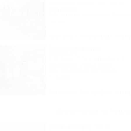
Геленджик, Криница, ул. Заречная, 3/1
200м до моря
Wi-Fi
Бассейн
Кондиционер
Автостоя
3 отзыва
Описание
Фотографии
На ка
Пекинский дворик
Гостевой дом
Геленджик, ул. Красногвардейская, 23
300м до моря
2,6км до центра
Wi-Fi
Кондиционер
Автостоянка
99 отзывов
Описание
Фотографии
На ка
Другие объекты Гелен
Castro (Кастро)