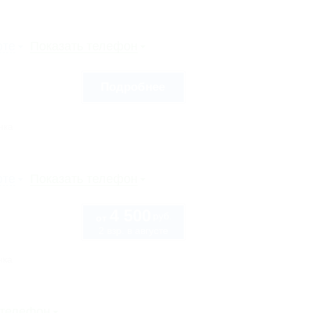
рте
Показать телефон
Подробнее
нка
рте
Показать телефон
4 500
руб.
от
2 взр. в августе
нка
 телефон