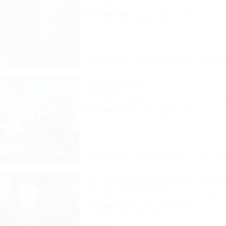
Геленджик, ул. Серафимовича, 14
300м до моря
1,1км до центра
Кондиционер
Автостоянка
5 отзывов
Описание
Фотографии
На ка
Славянский
Гостиница
Геленджик, Кабардинка, пер. Олимпийский
600м до моря
364м до центра
Wi-Fi
Кондиционер
Автостоянка
3 отзыва
Описание
Фотографии
На ка
Частное домовладение на М
Частное домовладение
Геленджик, Архипо-Осиповка, ул. Мира, 1
700м до моря
360м до центра
Кондиционер
Бассейн
Автостоянка