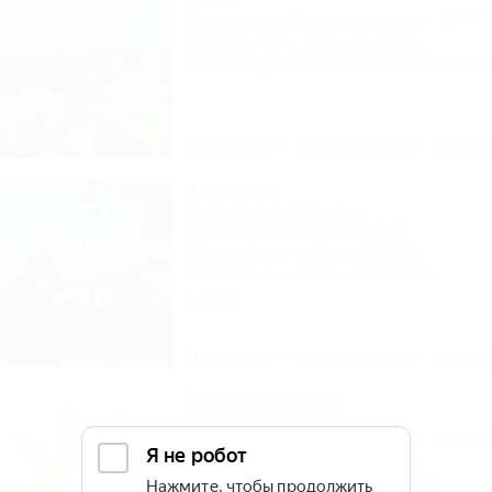
Отель
Геленджик, Кабардинка, ул. Мира, 15 "Б"
350м до моря
125м до центра
Wi-Fi
Кондиционер
Бассейн
Автостоя
Описание
Фотографии
На ка
Валерия
Частное домовладение
Геленджик, ул. Ульяновская, 7
150м до моря
2,5км до центра
Wi-Fi
Кондиционер
Автостоянка
1 отзыв
Описание
Фотографии
На ка
Речная долина
Гостевой дом
Геленджик, Архипо-Осиповка, ул. Советск
500м до моря
593м до центра
Wi-Fi
Кондиционер
Автостоянка