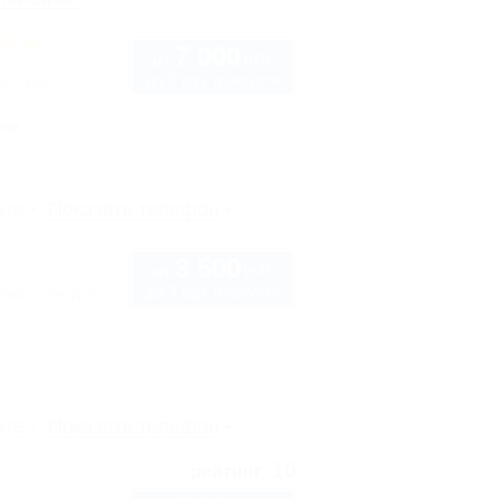
7 000
руб.
от
до 3 взр. в августе
ая, 126
нка
рте
Показать телефон
3 500
руб.
от
до 3 взр. в августе
кий проезд, 5
рте
Показать телефон
10
рейтинг: