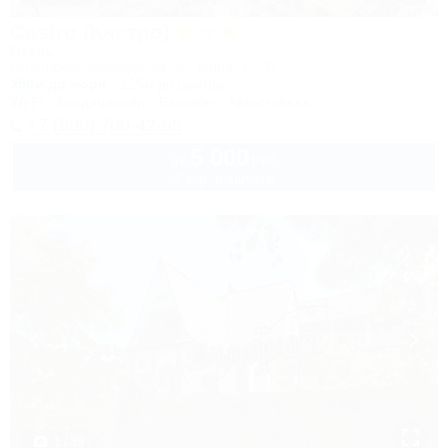
Castro (Кастро)
Отель
Геленджик, Кабардинка, ул. Мира, 15 "Б"
350м до моря
125м до центра
Wi-Fi
Кондиционер
Бассейн
Автостоянка
+7 (800) 700-42-65
5 000
руб.
от
2 взр. в августе
1 / 39