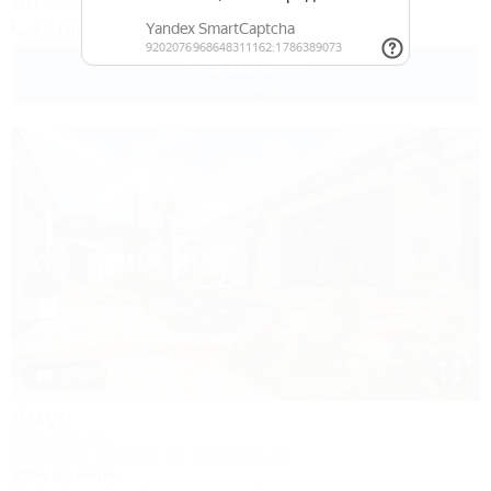
Wi-Fi
Кондиционер
Автостоянка
+7 (964) 911-32-00
3 800
руб.
от
2 взр. в августе
1 / 33
Амур
База отдыха
Геленджик, Криница, ул. Заречная, 3/1
200м до моря