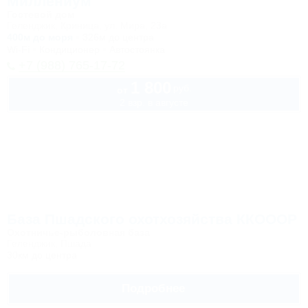
Миллениум
Гостевой дом
Геленджик, Криница, ул. Мира, 23а
400м до моря
326м до центра
Wi-Fi
Кондиционер
Автостоянка
+7 (988) 765-17-72
1 800
руб.
от
2 взр. в августе
База Пшадского охотхозяйства ККОООР
Охотничье-рыболовная база
Геленджик, Пшада
30км до центра
Подробнее