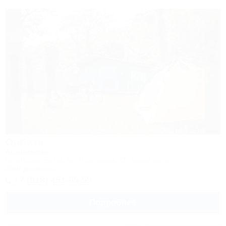
Орбита
Автокемпинг
Геленджик, Бетта, ул. Подгорная, 21, левая щель
36км до центра
+7 (918) 451-95-59
Подробнее