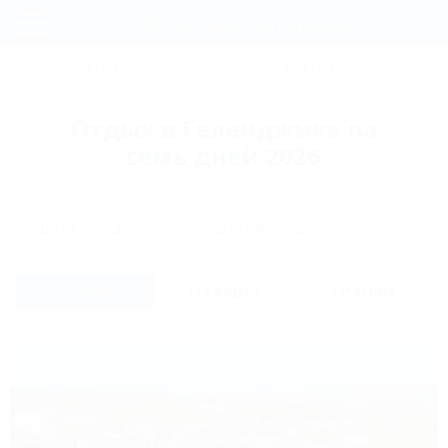
Фильтры и сортировка
Главная
СОЧИ
АНАПА
ГЕЛЕНДЖИК
ТУАПСЕ
ЕЙСК
К
Регистрация
Отдых в Геленджике на
Вход
семь дней 2026
Дата заезда
Дата выезда
Список
На карте
Отзывы