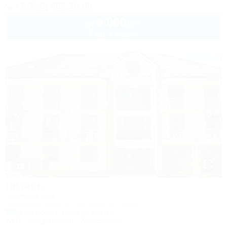
+7 (918) 451-36-86
4 000
руб.
от
2 взр. в августе
1 / 34
Янтарь
Гостевой дом
Геленджик, Архипо-Осиповка, ул. Новая, 6
300м до моря
1,0км до центра
Wi-Fi
Кондиционер
Автостоянка