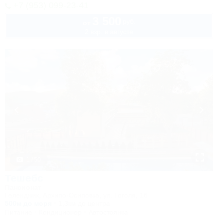
+7 (953) 099-23-41
3 500
руб.
от
2 взр. в августе
1 / 50
Тешебс
Пансионат
Геленджик, Архипо-Осиповка, ул. Гоголя, 1б
500м до моря
1,3км до центра
Питание
Кондиционер
Автостоянка