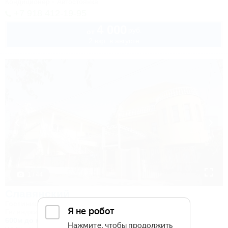
Кондиционер
Автостоянка
+7 918 412-19-95
4 000
руб.
от
2 взр. в августе
1 / 44
Славянский
Гостиница
Геленджик, Кабардинка, пер. Олимпийский, 12
600м до моря
364м до центра