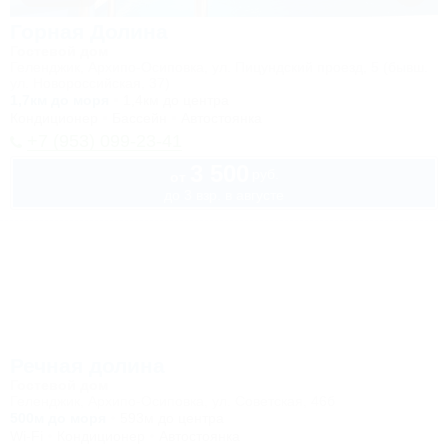
Горная Долина
Гостевой дом
Геленджик, Архипо-Осиповка, ул. Пицундский проезд, 5 (бывш.
ул. Новороссийская, 37)
1,7км до моря
1,4км до центра
Кондиционер
Бассейн
Автостоянка
+7 (953) 099-23-41
3 500
руб.
от
до 3 взр. в августе
Речная долина
Гостевой дом
Геленджик, Архипо-Осиповка, ул. Советская, 46б
500м до моря
593м до центра
Wi-Fi
Кондиционер
Автостоянка