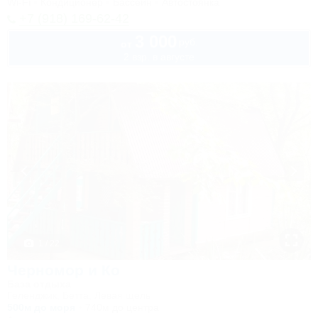
Wi-Fi
Кондиционер
Бассейн
Автостоянка
+7 (918) 169-62-42
3 000
руб.
от
2 взр. в августе
1 / 22
Черномор и Ко
База отдыха
Геленджик, Бетта, Левая щель
500м до моря
740м до центра