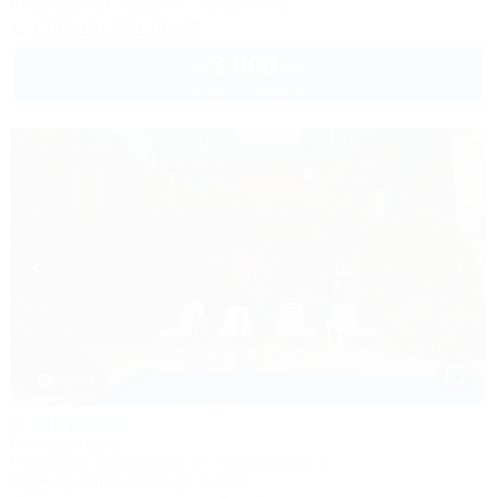
Кондиционер
Бассейн
Автостоянка
+7 (918) 321-80-65
3 000
руб.
от
2 взр. в августе
1 / 13
У Марины
Гостевой дом
Геленджик, Кабардинка, ул. Акварельная, 6
700м до моря
659м до центра