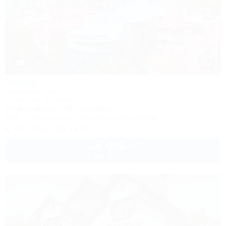
1 / 40
Мечта
Гостевой дом
Геленджик, Дивноморское, ул. Кирова, 7б
150м до моря
574м до центра
Wi-Fi
Кондиционер
Бассейн
Автостоянка
+7 (918) 396-19-33
6 000
руб.
от
2 взр. в августе