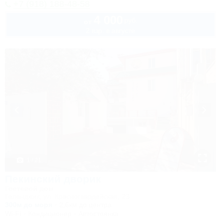
+7 (918) 188-48-58
4 000
руб.
от
2 взр. в августе
1 / 21
Пекинский дворик
Гостевой дом
Геленджик, ул. Красногвардейская, 23
300м до моря
2,6км до центра
Wi-Fi
Кондиционер
Автостоянка