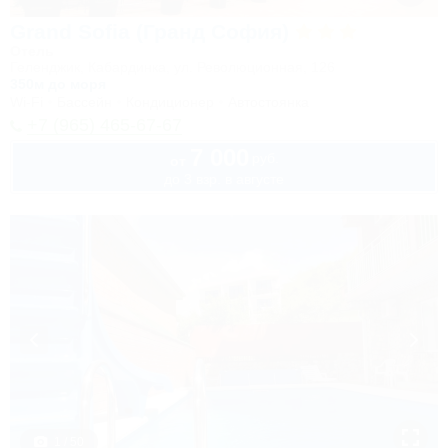
Grand Sofia (Гранд София)
Отель
Геленджик, Кабардинка, ул. Революционная, 126
350м до моря
Wi-Fi
Бассейн
Кондиционер
Автостоянка
+7 (965) 465-67-67
7 000
руб.
от
до 3 взр. в августе
1 / 50