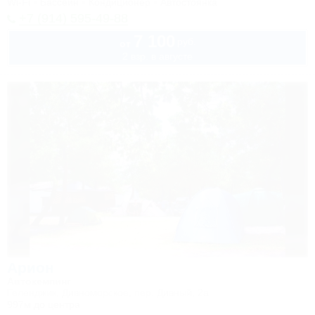
Wi-Fi
Бассейн
Кондиционер
Автостоянка
+7 (914) 595-49-88
7 100
руб.
от
2 взр. в августе
Арион
Автокемпинг
Геленджик, Дивноморское, пер. Дивный, 2а
997м до центра