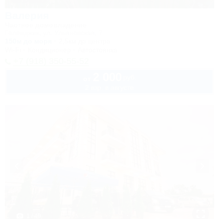
Валерия
Частное домовладение
Геленджик, ул. Ульяновская, 7
150м до моря
2,5км до центра
Wi-Fi
Кондиционер
Автостоянка
+7 (918) 350-55-52
2 000
руб.
от
2 взр. в августе
1 / 49