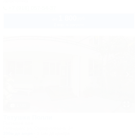
Автостоянка
+7 (918) 057-54-37
1 800
руб.
от
2 взр. в августе
1 / 33
Тетушка Полли
Гостевой дом
Геленджик, ул. Серафимовича, 14
300м до моря
1,1км до центра