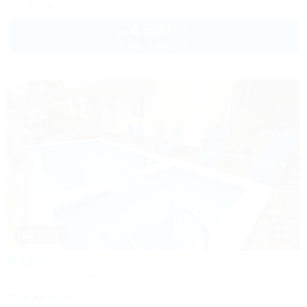
+7 (86141) 6-00-65
4 500
руб.
от
2 взр. в августе
1 / 23
Лакис
Частная гостиница
Геленджик, Кабардинка, ул. Дообская, 22
950м до моря