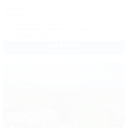
Прибой
Гостевой дом
Геленджик, Дивноморское, ул. Ленина, 16
600м до моря
607м до центра
Wi-Fi
Кондиционер
Бассейн
Автостоянка
+7 (964) 933-33-31
4 500
руб.
от
2 взр. в августе
1 / 27