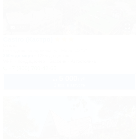
1 / 27
Castro (Кастро)
Отель
Геленджик, Кабардинка, ул. Мира, 15 "Б"
350м до моря
125м до центра
Wi-Fi
Кондиционер
Бассейн
Автостоянка
+7 (800) 700-42-65
5 000
руб.
от
2 взр. в августе