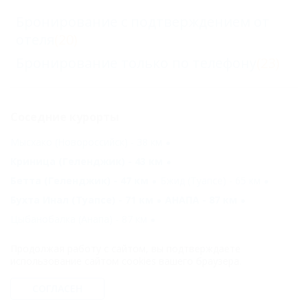
Бронирование с подтверждением от
отеля
(20)
Бронирование только по телефону
(23)
Соседние курорты
Мысхако (Новороссийск) - 38 км
Криница (Геленджик) - 43 км
Бетта (Геленджик) - 47 км
Бжид (Туапсе) - 65 км
Бухта Инал (Туапсе) - 71 км
АНАПА - 87 км
Цыбанобалка (Анапа) - 87 км
Новомихайловский (Туапсе) - 92 км
Продолжая работу с сайтом, вы подтверждаете
Сукко (Анапа) - 95 км
Витязево (Анапа) - 98 км
использование сайтом cookies вашего браузера.
СОГЛАСЕН
Другие курорты