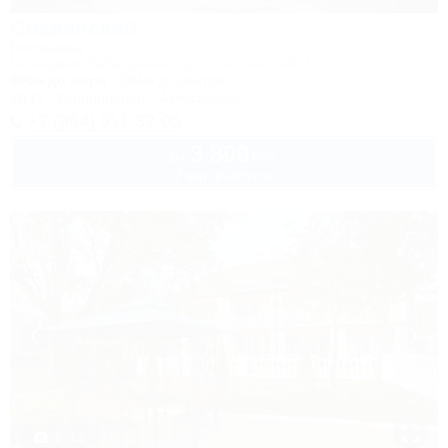
Славянский
Гостиница
Геленджик, Кабардинка, пер. Олимпийский, 12
600м до моря
364м до центра
Wi-Fi
Кондиционер
Автостоянка
+7 (964) 911-32-00
3 800
руб.
от
2 взр. в августе
1 / 13