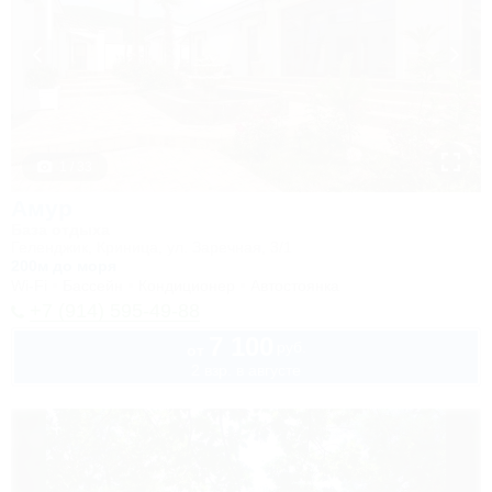
1 / 33
Амур
База отдыха
Геленджик, Криница, ул. Заречная, 3/1
200м до моря
Wi-Fi
Бассейн
Кондиционер
Автостоянка
+7 (914) 595-49-88
7 100
руб.
от
2 взр. в августе