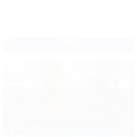
Речная долина
Гостевой дом
Геленджик, Архипо-Осиповка, ул. Советская, 46б
500м до моря
593м до центра
Wi-Fi
Кондиционер
Автостоянка
+7 (953) 099-23-41
3 500
руб.
от
2 взр. в августе
1 / 50