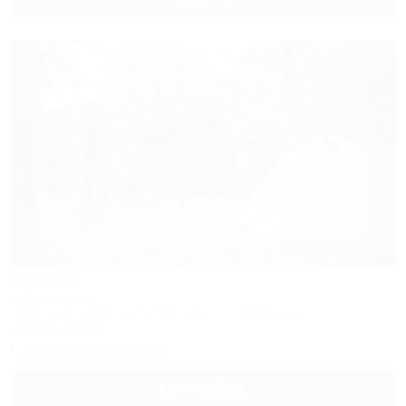
Орбита
Автокемпинг
Геленджик, Бетта, ул. Подгорная, 21, левая щель
36км до центра
+7 (918) 451-95-59
Подробнее