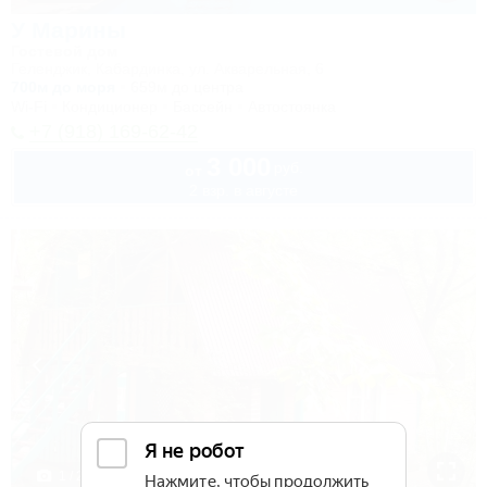
У Марины
Гостевой дом
Геленджик, Кабардинка, ул. Акварельная, 6
700м до моря
659м до центра
Wi-Fi
Кондиционер
Бассейн
Автостоянка
+7 (918) 169-62-42
3 000
руб.
от
2 взр. в августе
1 / 22