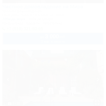
Частное домовладение на Мира
Частное домовладение
Геленджик, Архипо-Осиповка, ул. Мира, 1
700м до моря
360м до центра
Кондиционер
Бассейн
Автостоянка
+7 (918) 321-80-65
3 000
руб.
от
2 взр. в августе
1 / 13