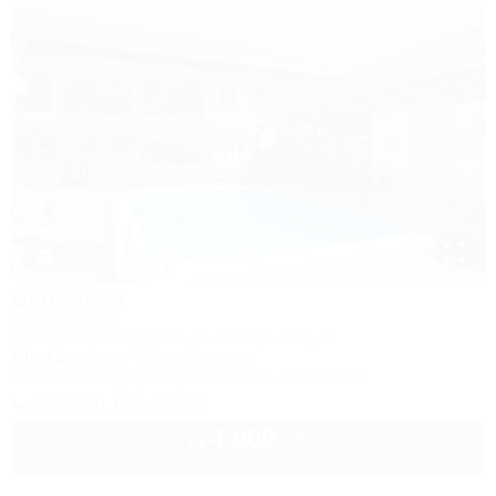
1 / 63
Вероника
Гостевой дом
Геленджик, Кабардинка, ул. Октябрьская, 12
1,0км до моря
1,1км до центра
Питание
Кондиционер
Бассейн
Автостоянка
+7 (918) 188-48-58
4 000
руб.
от
2 взр. в августе