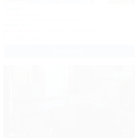
Лакис
Частная гостиница
Геленджик, Кабардинка, ул. Дообская, 22
950м до моря
Wi-Fi
Кондиционер
Бассейн
Автостоянка
+7 (928) 413-03-47
Подробнее
1 / 18