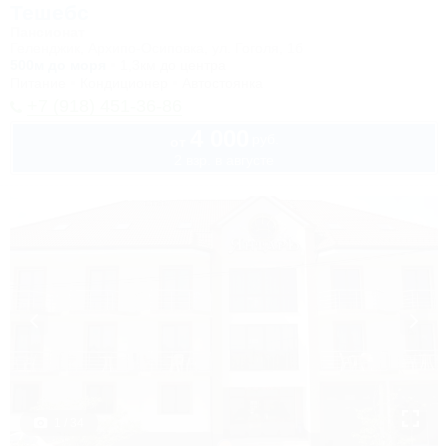
Тешебс
Пансионат
Геленджик, Архипо-Осиповка, ул. Гоголя, 1б
500м до моря
1,3км до центра
Питание
Кондиционер
Автостоянка
+7 (918) 451-36-86
4 000
руб.
от
2 взр. в августе
1 / 34