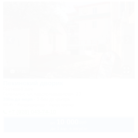
1 / 21
Пекинский дворик
Гостевой дом
Геленджик, ул. Красногвардейская, 23
300м до моря
2,6км до центра
Wi-Fi
Кондиционер
Автостоянка
+7 (928) 043-74-10
10 000
руб.
от
до 3 взр. в августе