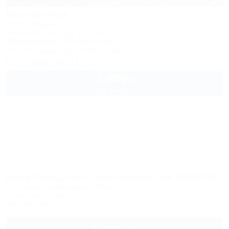
Миллениум
Гостевой дом
Геленджик, Криница, ул. Мира, 23а
400м до моря
326м до центра
Wi-Fi
Кондиционер
Автостоянка
+7 (988) 765-17-72
1 800
руб.
от
2 взр. в августе
База Пшадского охотхозяйства ККОООР
Охотничье-рыболовная база
Геленджик, Пшада
30км до центра
Подробнее