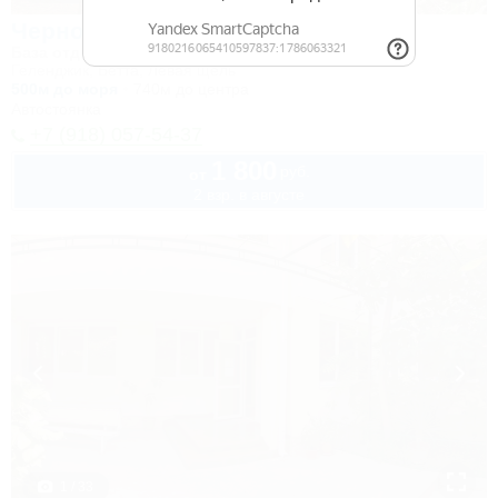
Черномор и Ко
База отдыха
Геленджик, Бетта, Левая щель
500м до моря
740м до центра
Автостоянка
+7 (918) 057-54-37
1 800
руб.
от
2 взр. в августе
1 / 33