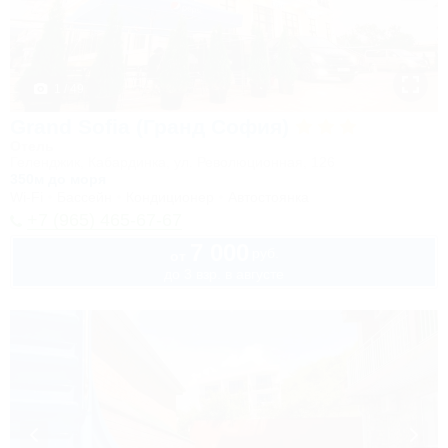
1 / 49
Grand Sofia (Гранд София)
Отель
Геленджик, Кабардинка, ул. Революционная, 126
350м до моря
Wi-Fi
Бассейн
Кондиционер
Автостоянка
+7 (965) 465-67-67
7 000
руб.
от
до 3 взр. в августе