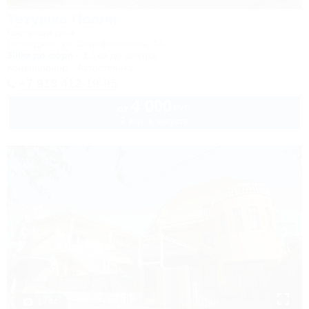
Тетушка Полли
Гостевой дом
Геленджик, ул. Серафимовича, 14
300м до моря
1,1км до центра
Кондиционер
Автостоянка
+7 918 412-19-95
4 000
руб.
от
2 взр. в августе
1 / 44