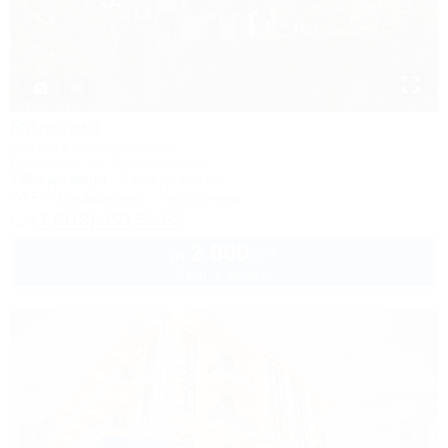
1 / 39
Валерия
Частное домовладение
Геленджик, ул. Ульяновская, 7
150м до моря
2,5км до центра
Wi-Fi
Кондиционер
Автостоянка
+7 (918) 350-55-52
2 000
руб.
от
2 взр. в августе