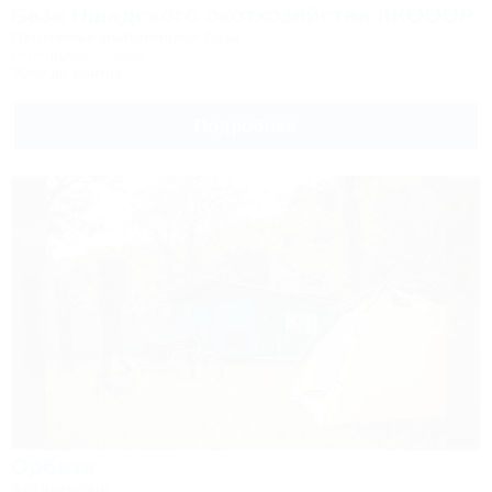
База Пшадского охотхозяйства ККОООР
Охотничье-рыболовная база
Геленджик, Пшада
30км до центра
Подробнее
Орбита
Автокемпинг