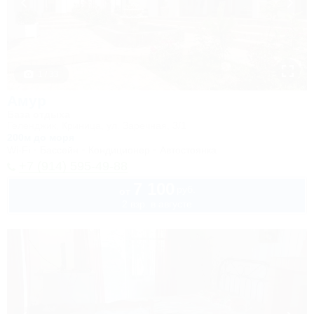
1 / 33
Амур
База отдыха
Геленджик, Криница, ул. Заречная, 3/1
200м до моря
Wi-Fi
Бассейн
Кондиционер
Автостоянка
+7 (914) 595-49-88
7 100
руб.
от
2 взр. в августе