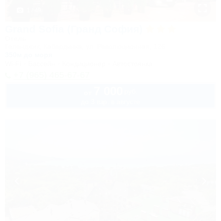
1 / 49
Grand Sofia (Гранд София)
Отель
Геленджик, Кабардинка, ул. Революционная, 126
350м до моря
Wi-Fi
Бассейн
Кондиционер
Автостоянка
+7 (965) 465-67-67
7 000
руб.
от
до 3 взр. в августе