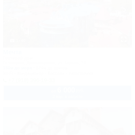
1 / 40
Мечта
Гостевой дом
Геленджик, Дивноморское, ул. Кирова, 7б
150м до моря
574м до центра
Wi-Fi
Кондиционер
Бассейн
Автостоянка
+7 (918) 396-19-33
6 000
руб.
от
2 взр. в августе