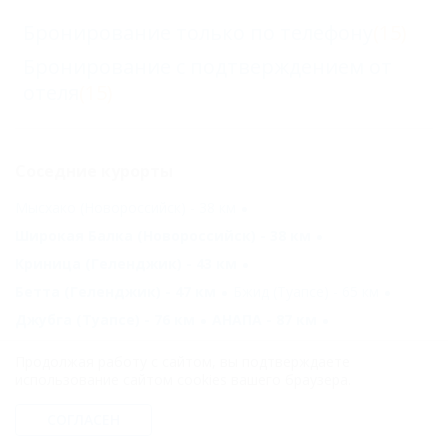
Бронирование только по телефону
(15)
Бронирование с подтверждением от
отеля
(15)
Соседние курорты
Мысхако (Новороссийск) - 38 км
Широкая Балка (Новороссийск) - 38 км
Криница (Геленджик) - 43 км
Бетта (Геленджик) - 47 км
Бжид (Туапсе) - 65 км
Джубга (Туапсе) - 76 км
АНАПА - 87 км
Джемете (Анапа) - 87 км
Продолжая работу с сайтом, вы подтверждаете
Благовещенская (Анапа) - 116 км
использование сайтом cookies вашего браузера.
Агой (Туапсе) - 119 км
СОГЛАСЕН