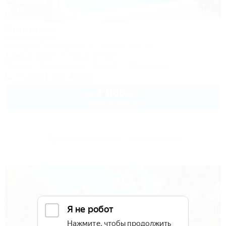
1 / 63
Вероника
Гостевой дом
Геленджик, Кабардинка, ул. Октябрьская, 12
1,0км до моря
1,1км до центра
Питание
Кондиционер
Бассейн
Автостоянка
+7 (918) 188-48-58
4 000
руб.
от
2 взр. в августе
Другие объекты Геленджика