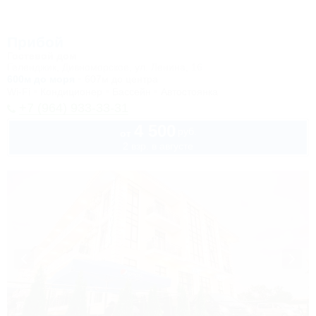
Прибой
Гостевой дом
Геленджик, Дивноморское, ул. Ленина, 16
600м до моря
607м до центра
Wi-Fi
Кондиционер
Бассейн
Автостоянка
+7 (964) 933-33-31
4 500
руб.
от
2 взр. в августе