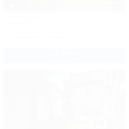
1 / 13
Миллениум
Гостевой дом
Геленджик, Криница, ул. Мира, 23а
400м до моря
326м до центра
Wi-Fi
Кондиционер
Автостоянка
+7 (988) 765-17-72
1 800
руб.
от
2 взр. в августе