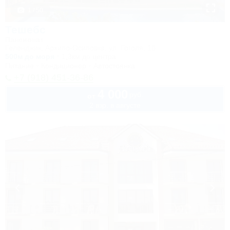
1 / 50
Тешебс
Пансионат
Геленджик, Архипо-Осиповка, ул. Гоголя, 1б
500м до моря
1,3км до центра
Питание
Кондиционер
Автостоянка
+7 (918) 451-36-86
4 000
руб.
от
2 взр. в августе