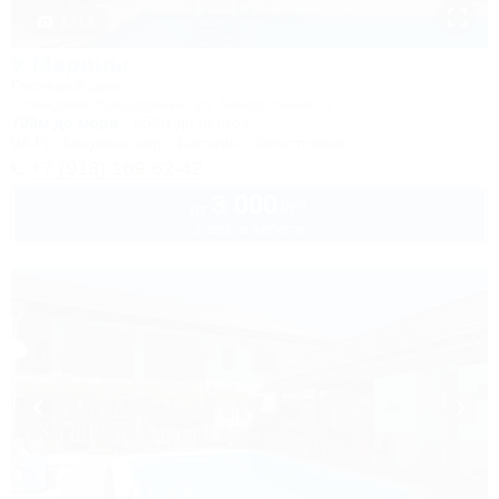
1 / 13
У Марины
Гостевой дом
Геленджик, Кабардинка, ул. Акварельная, 6
700м до моря
659м до центра
Wi-Fi
Кондиционер
Бассейн
Автостоянка
+7 (918) 169-62-42
3 000
руб.
от
2 взр. в августе