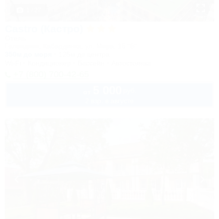
1 / 27
Castro (Кастро)
Отель
Геленджик, Кабардинка, ул. Мира, 15 "Б"
350м до моря
125м до центра
Wi-Fi
Кондиционер
Бассейн
Автостоянка
+7 (800) 700-42-65
5 000
руб.
от
2 взр. в августе