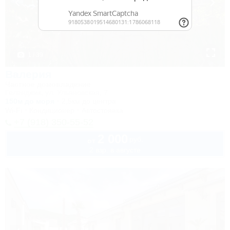
1 / 39
Валерия
Частное домовладение
Геленджик, ул. Ульяновская, 7
150м до моря
2,5км до центра
Wi-Fi
Кондиционер
Автостоянка
+7 (918) 350-55-52
2 000
руб.
от
2 взр. в августе