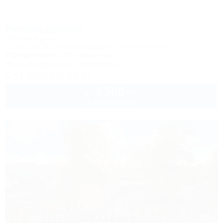
Речная долина
Гостевой дом
Геленджик, Архипо-Осиповка, ул. Советская, 46б
500м до моря
593м до центра
Wi-Fi
Кондиционер
Автостоянка
+7 (953) 099-23-41
3 500
руб.
от
2 взр. в августе