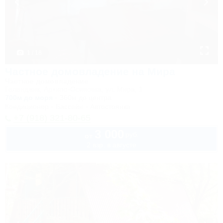
1 / 18
Частное домовладение на Мира
Частное домовладение
Геленджик, Архипо-Осиповка, ул. Мира, 1
700м до моря
360м до центра
Кондиционер
Бассейн
Автостоянка
+7 (918) 321-80-65
3 000
руб.
от
2 взр. в августе