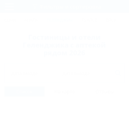
Фильтры и сортировка
Главная
СОЧИ
АНАПА
ГЕЛЕНДЖИК
ТУАПСЕ
ЕЙСК
К
Регистрация
Гостиницы и отели
Вход
Геленджика с аптекой
рядом 2026
Дата заезда
Дата выезда
Список
На карте
Отзывы