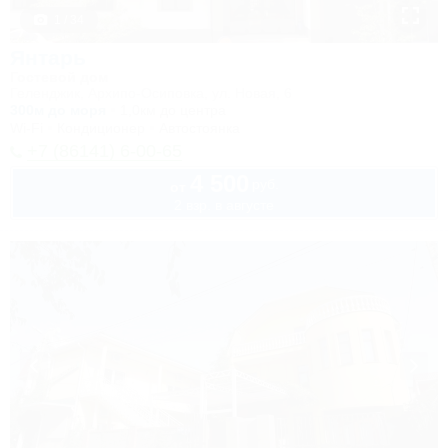
1 / 34
Янтарь
Гостевой дом
Геленджик, Архипо-Осиповка, ул. Новая, 6
300м до моря
1,0км до центра
Wi-Fi
Кондиционер
Автостоянка
+7 (86141) 6-00-65
4 500
руб.
от
2 взр. в августе