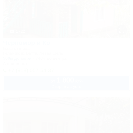
1 / 22
Черномор и Ко
База отдыха
Геленджик, Бетта, Левая щель
500м до моря
740м до центра
Автостоянка
+7 (918) 057-54-37
1 800
руб.
от
2 взр. в августе