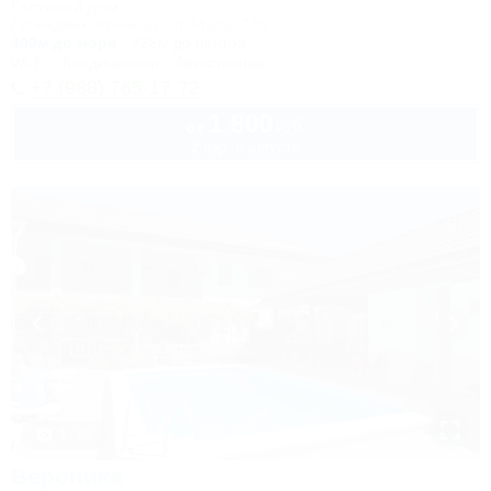
Гостевой дом
Геленджик, Криница, ул. Мира, 23а
400м до моря
326м до центра
Wi-Fi
Кондиционер
Автостоянка
+7 (988) 765-17-72
1 800
руб.
от
2 взр. в августе
1 / 63
Вероника