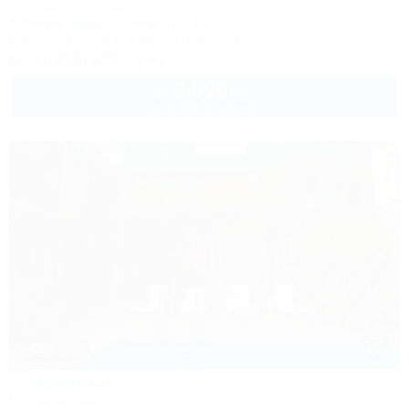
ул. Новороссийская, 37)
1,7км до моря
1,4км до центра
Кондиционер
Бассейн
Автостоянка
+7 (953) 099-23-41
3 500
руб.
от
до 3 взр. в августе
1 / 13
У Марины
Гостевой дом