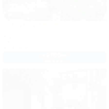
1 / 27
Castro (Кастро)
Отель
Геленджик, Кабардинка, ул. Мира, 15 "Б"
350м до моря
125м до центра
Wi-Fi
Кондиционер
Бассейн
Автостоянка
+7 (800) 700-42-65
5 000
руб.
от
2 взр. в августе