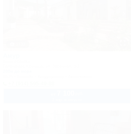
1 / 33
Амур
База отдыха
Геленджик, Криница, ул. Заречная, 3/1
200м до моря
Wi-Fi
Бассейн
Кондиционер
Автостоянка
+7 (914) 595-49-88
7 100
руб.
от
2 взр. в августе