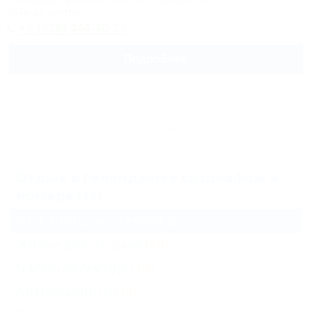
Геленджик, Дивноморское, пер. Дивный, 2а
997м до центра
+7 (928) 444-40-27
Подробнее
Архив
Отдых в Геленджике со шкафом в
номере (13)
Гостиницы и отели
(13)
Жильё для отдыха
(18)
Частный сектор
(14)
Автокемпинги
(4)