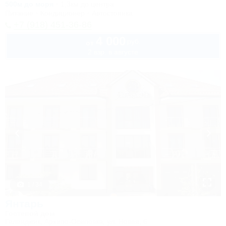
500м до моря
1,3км до центра
Питание
Кондиционер
Автостоянка
+7 (918) 451-36-86
4 000
руб.
от
2 взр. в августе
1 / 34
Янтарь
Гостевой дом
Геленджик, Архипо-Осиповка, ул. Новая, 6