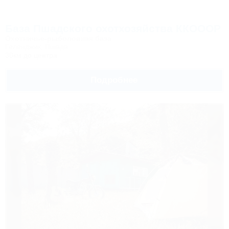
База Пшадского охотхозяйства ККОООР
Охотничье-рыболовная база
Геленджик, Пшада
30км до центра
Подробнее