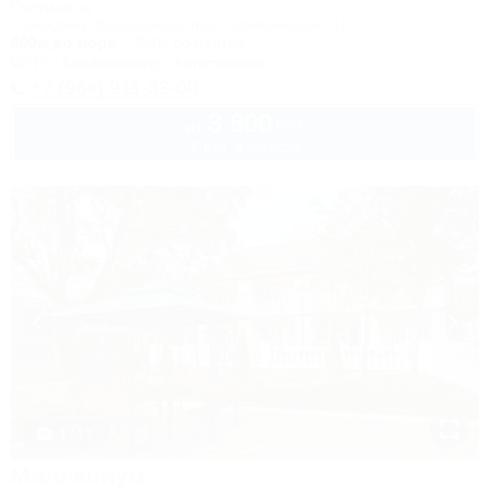
Гостиница
Геленджик, Кабардинка, пер. Олимпийский, 12
600м до моря
364м до центра
Wi-Fi
Кондиционер
Автостоянка
+7 (964) 911-32-00
3 800
руб.
от
2 взр. в августе
1 / 13
Миллениум