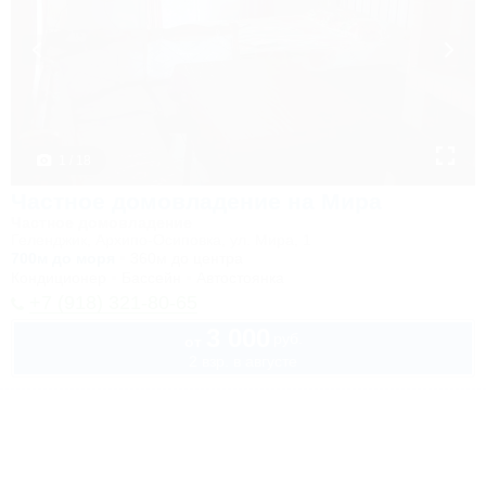
1 / 18
Частное домовладение на Мира
Частное домовладение
Геленджик, Архипо-Осиповка, ул. Мира, 1
700м до моря
360м до центра
Кондиционер
Бассейн
Автостоянка
+7 (918) 321-80-65
3 000
руб.
от
2 взр. в августе