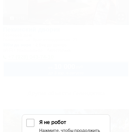
1 / 21
Пекинский дворик
Гостевой дом
Геленджик, ул. Красногвардейская, 23
300м до моря
2,6км до центра
Wi-Fi
Кондиционер
Автостоянка
+7 (928) 043-74-10
10 000
руб.
от
до 3 взр. в августе
Другие объекты Геленджика