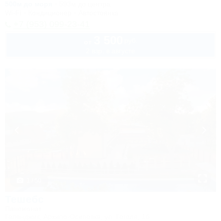
500м до моря
593м до центра
Wi-Fi
Кондиционер
Автостоянка
+7 (953) 099-23-41
3 500
руб.
от
2 взр. в августе
1 / 50
Тешебс
Пансионат
Геленджик, Архипо-Осиповка, ул. Гоголя, 1б