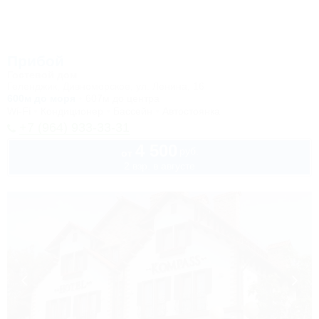
Прибой
Гостевой дом
Геленджик, Дивноморское, ул. Ленина, 16
600м до моря
607м до центра
Wi-Fi
Кондиционер
Бассейн
Автостоянка
+7 (964) 933-33-31
4 500
руб.
от
2 взр. в августе