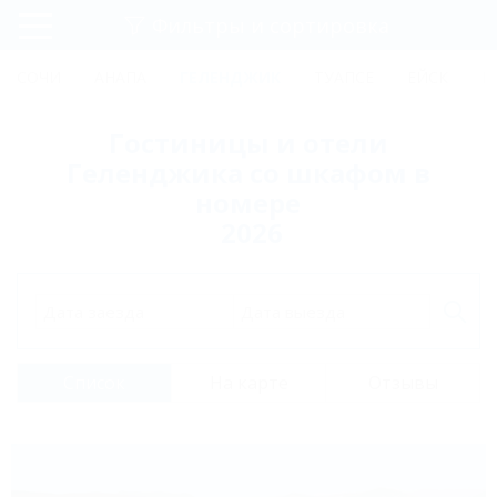
Фильтры и сортировка
Главная
СОЧИ
АНАПА
ГЕЛЕНДЖИК
ТУАПСЕ
ЕЙСК
К
Регистрация
Гостиницы и отели
Вход
Геленджика со шкафом в
номере
2026
Дата заезда
Дата выезда
Список
На карте
Отзывы