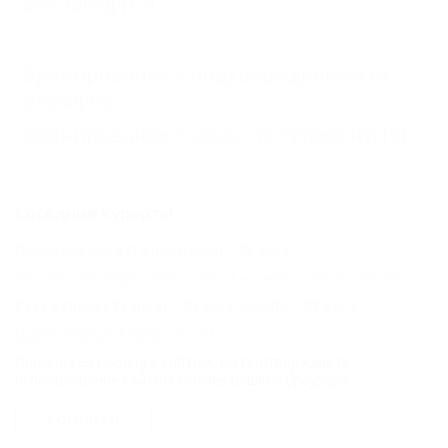
Без звезд
(12)
Бронирование с подтверждением от
отеля
(15)
Бронирование только по телефону
(15)
Соседние курорты
Прасковеевка (Геленджик) - 26 км
Мысхако (Новороссийск) - 38 км
Бжид (Туапсе) - 65 км
Бухта Инал (Туапсе) - 71 км
АНАПА - 87 км
Цыбанобалка (Анапа) - 87 км
Продолжая работу с сайтом, вы подтверждаете
Новомихайловский (Туапсе) - 92 км
использование сайтом cookies вашего браузера.
Небуг (Туапсе) - 115 км
Благовещенская (Анапа) - 116 км
СОГЛАСЕН
Агой (Туапсе) - 119 км