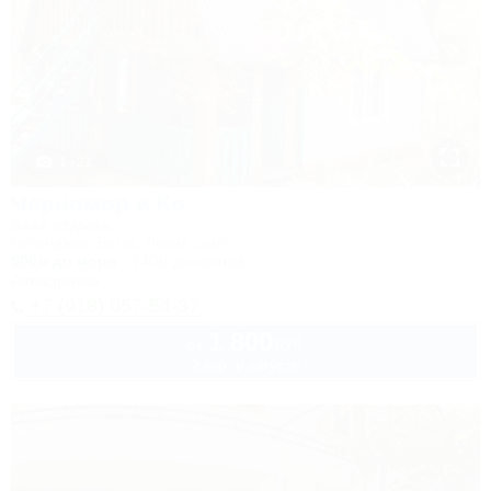
1 / 22
Черномор и Ко
База отдыха
Геленджик, Бетта, Левая щель
500м до моря
740м до центра
Автостоянка
+7 (918) 057-54-37
1 800
руб.
от
2 взр. в августе