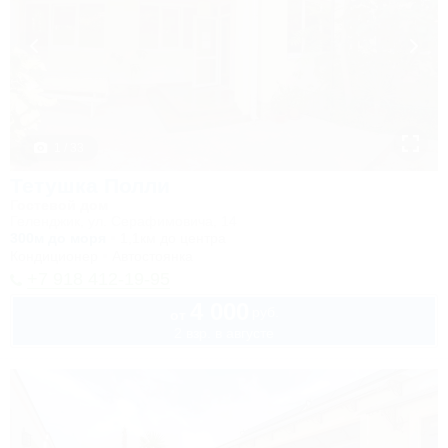
1 / 33
Тетушка Полли
Гостевой дом
Геленджик, ул. Серафимовича, 14
300м до моря
1,1км до центра
Кондиционер
Автостоянка
+7 918 412-19-95
4 000
руб.
от
2 взр. в августе