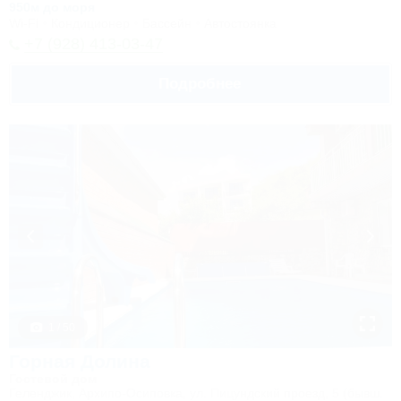
950м до моря
Wi-Fi
Кондиционер
Бассейн
Автостоянка
+7 (928) 413-03-47
Подробнее
1 / 50
Горная Долина
Гостевой дом
Геленджик, Архипо-Осиповка, ул. Пицундский проезд, 5 (бывш.