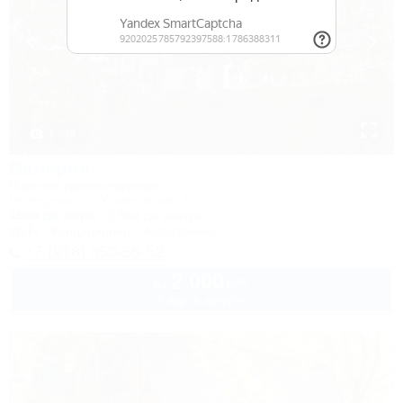
1 / 39
Валерия
Частное домовладение
Геленджик, ул. Ульяновская, 7
150м до моря
2,5км до центра
Wi-Fi
Кондиционер
Автостоянка
+7 (918) 350-55-52
2 000
руб.
от
2 взр. в августе