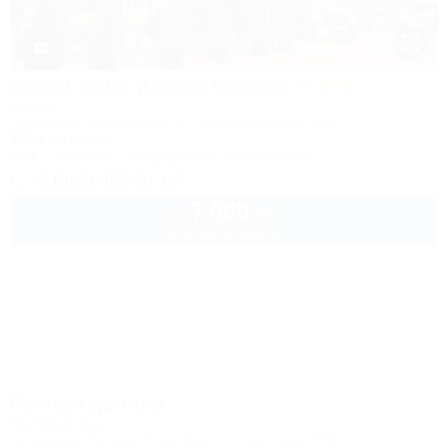
1 / 49
Grand Sofia (Гранд София)
Отель
Геленджик, Кабардинка, ул. Революционная, 126
350м до моря
Wi-Fi
Бассейн
Кондиционер
Автостоянка
+7 (965) 465-67-67
7 000
руб.
от
до 3 взр. в августе
Речная долина
Гостевой дом
Геленджик, Архипо-Осиповка, ул. Советская, 46б