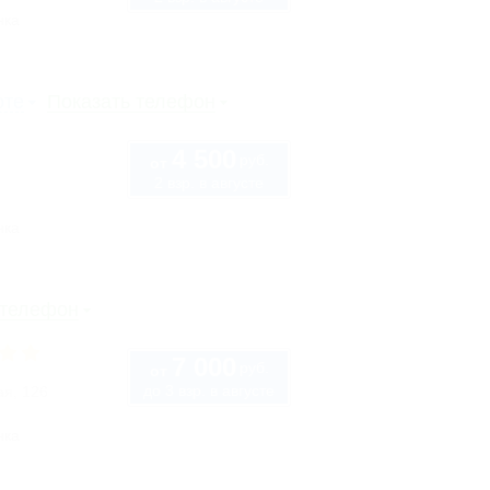
нка
рте
Показать телефон
4 500
руб.
от
2 взр. в августе
нка
 телефон
7 000
руб.
от
до 3 взр. в августе
ая, 126
нка