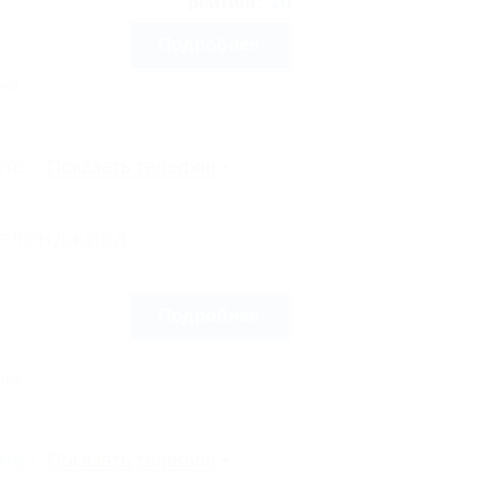
10
рейтинг:
Подробнее
нка
рте
Показать телефон
Геленджика
Подробнее
нка
рте
Показать телефон