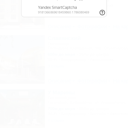
300м до моря
1,0км до центра
Wi-Fi
Кондиционер
Автостоянка
7 отзывов
Описание
Фотографии
На ка
Славянский
Гостиница
Геленджик, Кабардинка, пер. Олимпийский
600м до моря
364м до центра
Wi-Fi
Кондиционер
Автостоянка
3 отзыва
Описание
Фотографии
На ка
У Марины
Гостевой дом
Геленджик, Кабардинка, ул. Акварельная, 
700м до моря
659м до центра
Wi-Fi
Кондиционер
Бассейн
Автостоя
4 отзыва