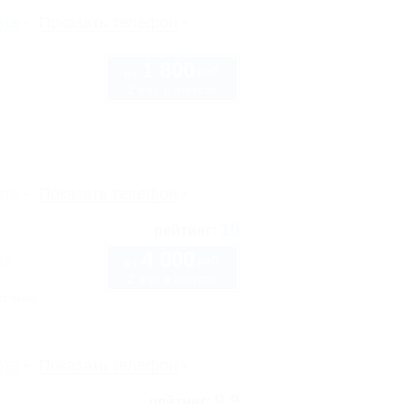
рте
Показать телефон
1 800
руб.
от
2 взр. в августе
рте
Показать телефон
10
рейтинг:
4 000
руб.
12
от
2 взр. в августе
тоянка
рте
Показать телефон
9.9
рейтинг: