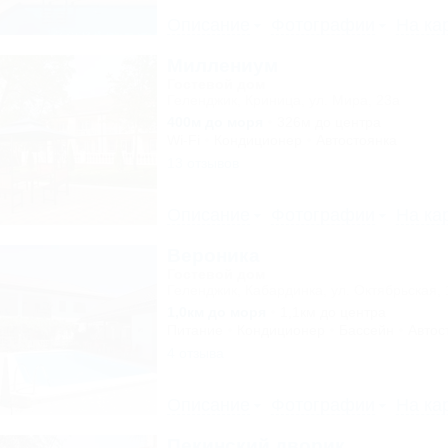
Описание
Фотографии
На ка
Миллениум
Гостевой дом
Геленджик, Криница, ул. Мира, 23а
400м до моря
326м до центра
Wi-Fi
Кондиционер
Автостоянка
13 отзывов
Описание
Фотографии
На ка
Вероника
Гостевой дом
Геленджик, Кабардинка, ул. Октябрьская, 
1,0км до моря
1,1км до центра
Питание
Кондиционер
Бассейн
Автос
4 отзыва
Описание
Фотографии
На ка
Пекинский дворик