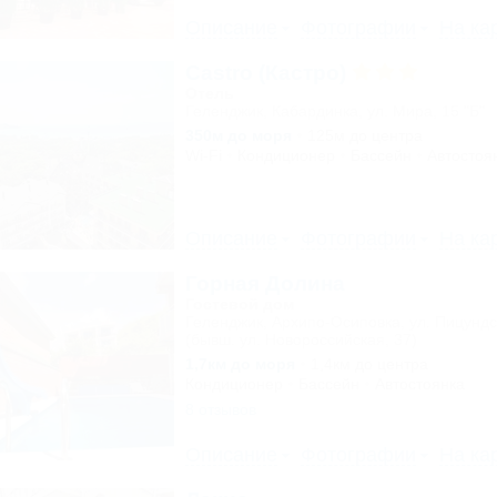
Описание
Фотографии
На ка
Castro (Кастро)
Отель
Геленджик, Кабардинка, ул. Мира, 15 "Б"
350м до моря
125м до центра
Wi-Fi
Кондиционер
Бассейн
Автостоя
Описание
Фотографии
На ка
Горная Долина
Гостевой дом
Геленджик, Архипо-Осиповка, ул. Пицундс
(бывш. ул. Новороссийская, 37)
1,7км до моря
1,4км до центра
Кондиционер
Бассейн
Автостоянка
8 отзывов
Описание
Фотографии
На ка