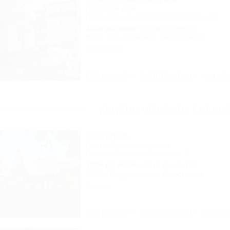
Гостевой дом
Геленджик, ул. Красногвардейская, 23
300м до моря
2,6км до центра
Wi-Fi
Кондиционер
Автостоянка
99 отзывов
Описание
Фотографии
На ка
Другие объекты Гелен
Валерия
Частное домовладение
Геленджик, ул. Ульяновская, 7
150м до моря
2,5км до центра
Wi-Fi
Кондиционер
Автостоянка
1 отзыв
Описание
Фотографии
На ка