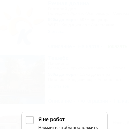
Речная долина
Гостевой дом
Геленджик, Архипо-Осиповка, ул. Советск
500м до моря
593м до центра
Wi-Fi
Кондиционер
Автостоянка
2 отзыва
Описание
На карте
Показать
Тешебс
Пансионат
Геленджик, Архипо-Осиповка, ул. Гоголя, 
500м до моря
1,3км до центра
Питание
Кондиционер
Автостоянка
18 отзывов
Описание
Фотографии
На ка
Янтарь
Гостевой дом
Геленджик, Архипо-Осиповка, ул. Новая, 