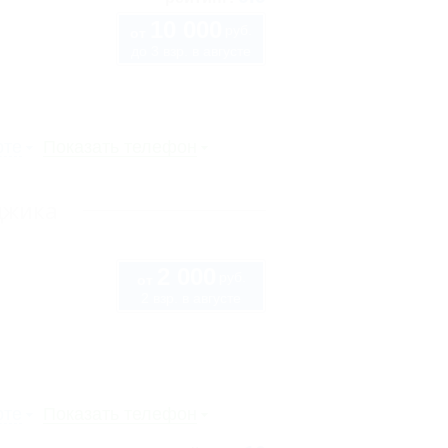
10 000
руб.
от
до 3 взр. в августе
рте
Показать телефон
джика
2 000
руб.
от
2 взр. в августе
рте
Показать телефон