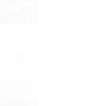
150м до моря
574м до центра
Wi-Fi
Кондиционер
Бассейн
Автостоя
6 отзывов
Описание
Фотографии
На ка
Прибой
Гостевой дом
Геленджик, Дивноморское, ул. Ленина, 16
600м до моря
607м до центра
Wi-Fi
Кондиционер
Бассейн
Автостоя
3 отзыва
Описание
На карте
Показать
Grand Sofia (Гранд София)
Отель
Геленджик, Кабардинка, ул. Революционн
350м до моря
Wi-Fi
Бассейн
Кондиционер
Автостоя