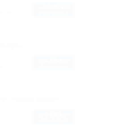
3 500
руб.
от
2 взр. в августе
ая, 46б
 телефон
4 000
руб.
от
2 взр. в августе
1б
рте
Показать телефон
4 500
руб.
от
2 взр. в августе
6