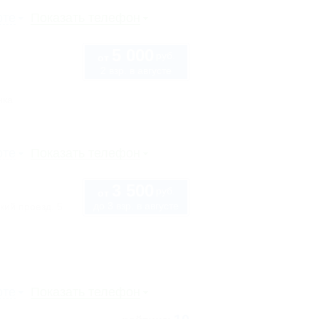
рте
Показать телефон
5 000
руб.
от
2 взр. в августе
нка
рте
Показать телефон
3 500
руб.
от
до 3 взр. в августе
кий проезд, 5
рте
Показать телефон