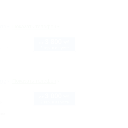
рте
Показать телефон
3 800
руб.
от
2 взр. в августе
, 12
рте
Показать телефон
3 000
руб.
от
2 взр. в августе
6
нка