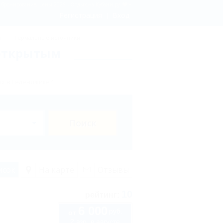
 бронирование, цены 2026 - Отдых.на Кубани.ру
Регистрация
Вход
ы
Термальные источники
 открытым
х в Геленджике?
Поиск
исок
На карте
Отзывы
10
рейтинг:
6 000
руб.
от
2 взр. в августе