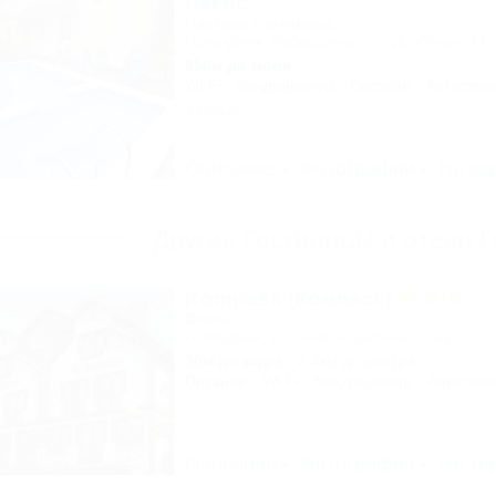
Лакис
Частная гостиница
Геленджик, Кабардинка, ул. Дообская, 22
950м до моря
Wi-Fi
Кондиционер
Бассейн
Автостоя
1 отзыв
Описание
Фотографии
На ка
Другие Гостиницы и отели 
Kompass (Компасс)
Отель
Геленджик, ул. Революционная, 29а
30м до моря
2,4км до центра
Питание
Wi-Fi
Кондиционер
Автостоя
Описание
Фотографии
На ка