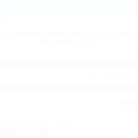
ГЕЛЕНДЖИК: Гостиницы и отели в Геленджике с детским открытым бассейном -
ДЖИК
ТУАПСЕ
Ейск
КРАСНОДАР
Крым
Горнолыжные курорт
ы и отели Геленджика с детским
бассейном 2026
остиниц и отелей по направлению ГЕЛЕНДЖИК. Куда поехать на отды
Сп
Мечта
Гостевой дом
Геленджик, Дивноморское, ул. Кирова, 7б