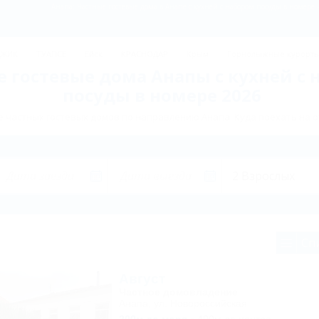
Анапа: Частные гостевые дома в Анапе с кухней с набором посуды в номере
ДЖИК
ТУАПСЕ
Ейск
КРАСНОДАР
Крым
Горнолыжные курорт
 гостевые дома Анапы с кухней с 
посуды в номере 2026
 частных гостевых домов по направлению Анапа. Куда поехать на о
Сп
Август
Частное домовладение
Анапа, ул. Новороссийская