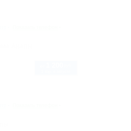
рте
Показать телефон
дома Анапы
1 200
руб.
от
1 взр. в августе
рте
Показать телефон
апы