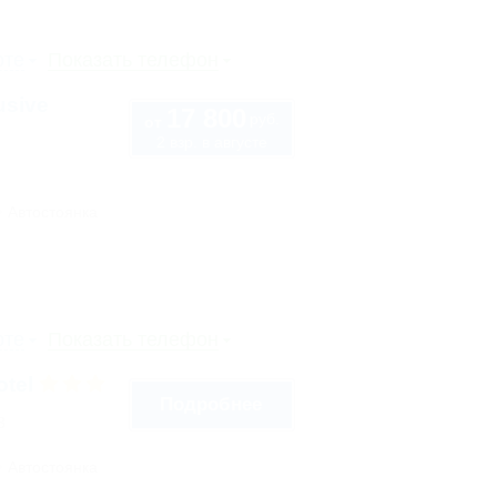
рте
Показать телефон
usive
17 800
руб.
от
2 взр. в августе
Автостоянка
рте
Показать телефон
otel
Подробнее
3
Автостоянка