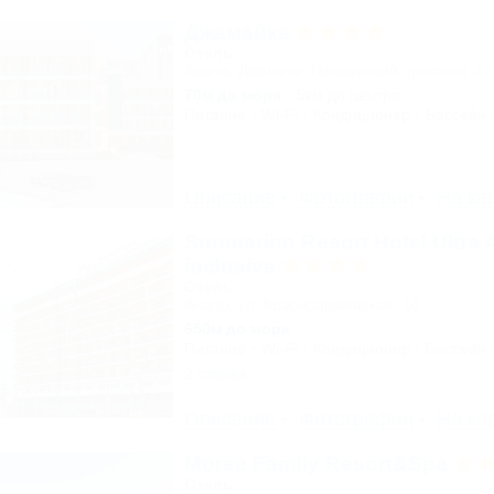
Джамайка
Отель
Анапа, Джемете, Пионерский проспект, 47
70м до моря
5км до центра
Питание
Wi-Fi
Кондиционер
Бассейн
Описание
Фотографии
На ка
Sunmarinn Resort Hotel Ultra A
inclusive
Отель
Анапа, ул. Красноармейская, 10
650м до моря
Питание
Wi-Fi
Кондиционер
Бассейн
2 отзыва
Описание
Фотографии
На ка
Morea Family Resort&Spa
Отель