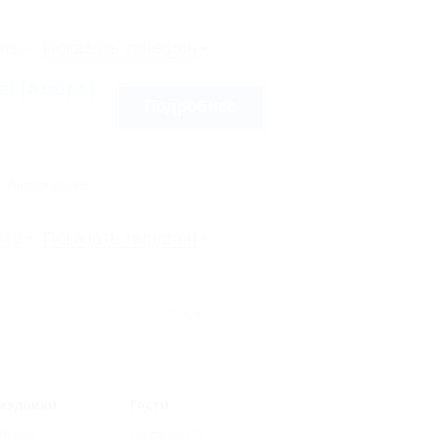
рте
Показать телефон
tel (Амбра)
Подробнее
Автостоянка
рте
Показать телефон
Еще
аздники
Гости
йские
На двоих
(2)