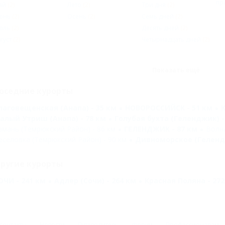
пр
ай
(2)
Лето
(2)
Три дня
(2)
юнь
(2)
Осень
(2)
Семь дней
(2)
юль
(2)
Десять дней
(2)
густ
(2)
Четырнадцать дней
(2)
Показать ещё
оседние курорты
лаговещенская (Анапа) - 35 км
НОВОРОССИЙСК - 51 км
К
алый Утриш (Анапа) - 78 км
Голубая бухта (Геленджик) -
амань (Темрюкский Район) - 86 км
ГЕЛЕНДЖИК - 87 км
Волна
еселовка (Темрюкский Район) - 90 км
Дивноморское (Гелендж
ругие курорты
ОЧИ - 241 км
Адлер (Сочи) - 264 км
Красная Поляна - 272
Контакты
Новости
Путеводитель
Форум
Профессионалам