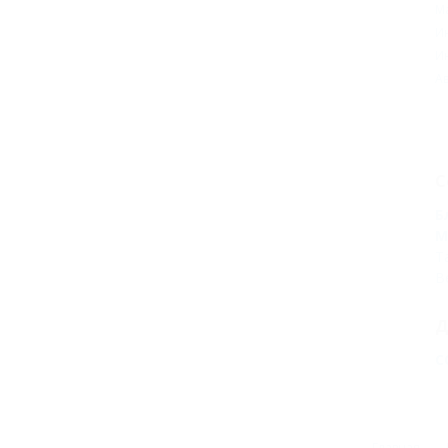
М
И
И
Ав
С
Б
М
Т
В
Д
С
Главная