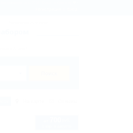
 - бронирование, цены 2026 - Отдых.на Кубани.ру
Регистрация
Вход
ы
Термальные источники
набором
тдых в Анапе?
Поиск
исок
На карте
Отзывы
700
руб.
от
1 взр. в августе