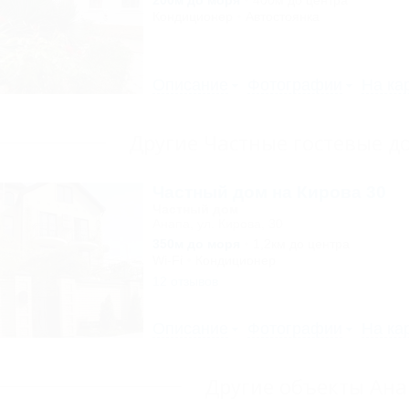
200м до моря
400м до центра
Кондиционер
Автостоянка
Описание
Фотографии
На ка
Другие Частные гостевые 
Частный дом на Кирова 30
Частный дом
Анапа, ул. Кирова, 30
350м до моря
1,2км до центра
Wi-Fi
Кондиционер
12 отзывов
Описание
Фотографии
На ка
Другие объекты Ан