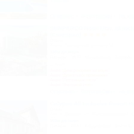
9 отзывов
Описание
Фотографии
На ка
SUNPARCO Hotel Ultra all incl
(Санпарко)
Отель
Анапа, Пионерский проспект, 12
150м до моря
Питание
Wi-Fi
Кондиционер
Бассейн
1 отзыв
Акция "День рождения на море!"
Акция "Длительное проживание"
Акция "Постоянные гости"
Акция "Выгодный сезон"
Описание
Фотографии
На ка
Calypso All Inclusive Resort H
Отель
Анапа, Джемете, ул. Железнодорожная, 1
500м до моря
Питание
Wi-Fi
Кондиционер
Бассейн