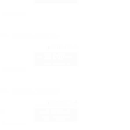
Автостоянка
рте
Показать телефон
9.4
рейтинг:
12 000
руб.
от
1 взр. в августе
Автостоянка
рте
Показать телефон
7.4
рейтинг:
4 200
руб.
57С
от
2 взр. в августе
Автостоянка