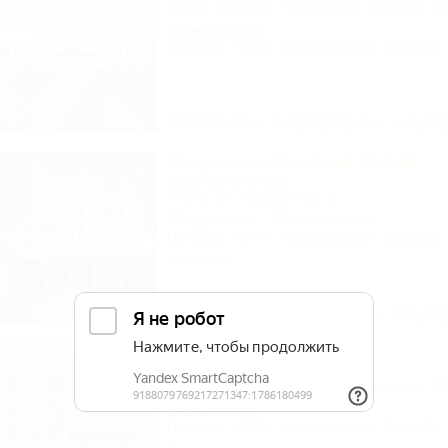
Анапа, Джемете, Пионерский проспект, 88
250м до моря
Питание
Wi-Fi
Кондиционер
Бассейн
Описание
Фотографии
На ка
Старинная Анапа
Санаторий & Спа
Анапа, ул. Набережная, 2
50м до моря
715м до центра
Питание
Wi-Fi
Кондиционер
Бассейн
5 отзывов
Описание
Фотографии
На ка
Alfa Summer
Отель
Анапа, Джемете, Пионерский проспект, 2
50м до моря
Питание
Wi-Fi
Кондиционер
Бассейн