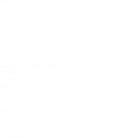
аздники
(2)
На троих
(2)
абардинка (Геленджик) - 71 км
 85 км
 (Темрюкский Район) - 87 км
ик) - 97 км
 км
О проекте