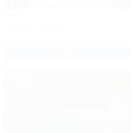
1 / 22
Аида
Гостевой дом
Сочи, Адлер, ул. Православная, 48
1,2км до моря
5км до центра
Питание
Кондиционер
Бассейн
Автостоянка
+7 (918) 303-58-28
3 500
руб.
от
2 взр. в августе