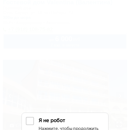
Гостевой дом Valentina (Валентина)
Гостевой дом
Сочи, Сириус, ул. 65 лет Победы, 49
300м до моря
Wi-Fi
Кондиционер
Автостоянка
+7 (918) 108-75-82
6 000
руб.
от
2 взр. в августе
1 / 85