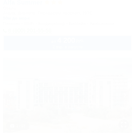
Alfa Summer
Отель
Анапа, Джемете, Пионерский проспект, 257С
50м до моря
Питание
Wi-Fi
Кондиционер
Бассейн
Автостоянка
8 (800) 201-55-58
4 200
руб.
от
2 взр. в августе
1 / 93