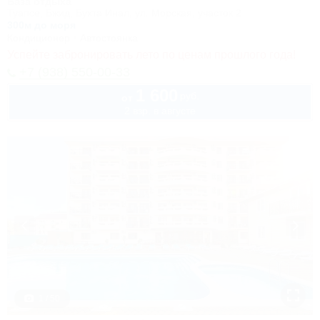
База отдыха
Туапсе, Бжид, Бухта Инал, ул. Морская, участок 2
300м до моря
Кондиционер
Автостоянка
Успейте забронировать лето по ценам прошлого года!
+7 (938) 550-00-33
1 600
руб.
от
2 взр. в августе
1 / 50