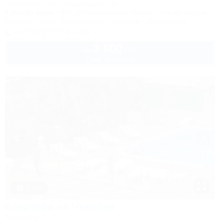
Сочи, Адлер, ул. Православная, 31
1,2км до моря
40м до горнолыжной трассы
5км до центра
Питание
Wi-Fi
Кондиционер
Бассейн
Автостоянка
+7 (995) 203-83-43
3 600
руб.
от
2 взр. в августе
1 / 28
Квартира на Чкалова
Квартира