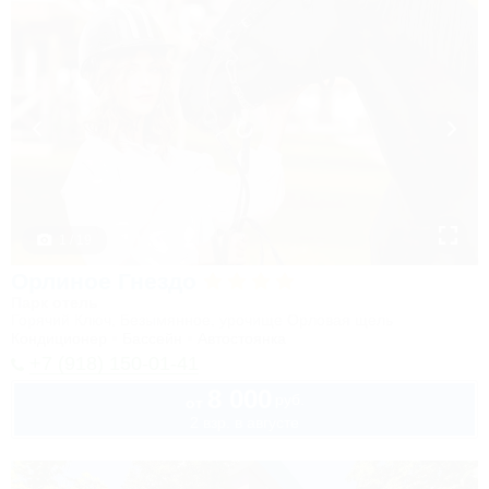
1 / 19
Орлиное Гнездо
Парк отель
Горячий Ключ, Безымянное, урочище Орловая щель
Кондиционер
Бассейн
Автостоянка
+7 (918) 150-01-41
8 000
руб.
от
2 взр. в августе