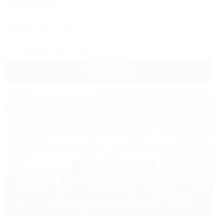
Нефтяник
База отдыха
Туапсе, Бжид, Бухта Инал, 2 участок
270м до моря
200м до центра
Кондиционер
Автостоянка
+7 (918) 118-10-40
1 600
руб.
от
2 взр. в августе
1 / 23