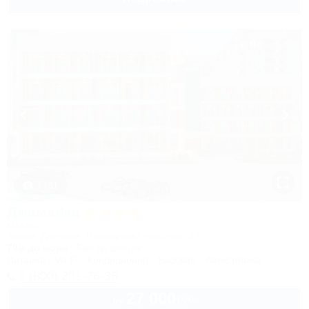
1 / 31
Джамайка
Отель
Анапа, Джемете, Пионерский проспект, 47
70м до моря
5км до центра
Питание
Wi-Fi
Кондиционер
Бассейн
Автостоянка
8 (800) 201-76-36
27 000
руб.
от