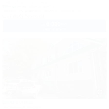
Темрюк, Кучугуры ул. Мира, 29
200м до моря
282м до центра
Питание
Кондиционер
Бассейн
Автостоянка
+7 (918) 460-96-04
6 600
руб.
от
2 взр. в августе
1 / 3
Вилла Алла
Гостиничный комплекс