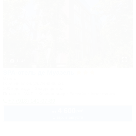
1 / 45
SPA-отель де Муазель
Отель
Горячий Ключ, ул. Ленина, 2/1
300м до воды
3км до центра
Питание
Wi-Fi
Кондиционер
Бассейн
Автостоянка
+7 (918) 141-07-89
4 600
руб.
от
1 взр. в августе