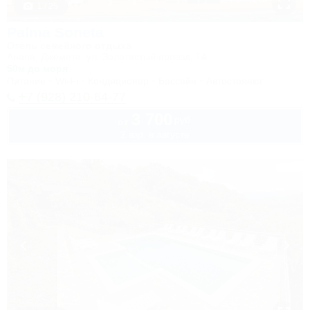
1 / 25
Palma Soneta
Отель семейного отдыха
Анапа, Джемете, ул. Золотистый проезд, 14
50м до моря
Питание
Wi-Fi
Кондиционер
Бассейн
Автостоянка
+7 (928) 210-64-77
3 700
руб.
от
2 взр. в августе