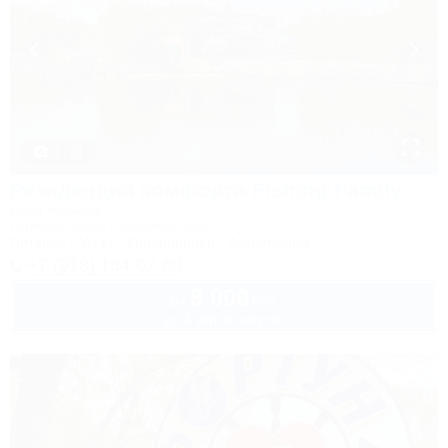
1 / 21
Резиденция комфорта Fishing Family
База отдыха
Горячий Ключ, Первомайский
Питание
Wi-Fi
Кондиционер
Автостоянка
+7 (918) 164-07-60
8 000
руб.
от
до 4 взр. в августе