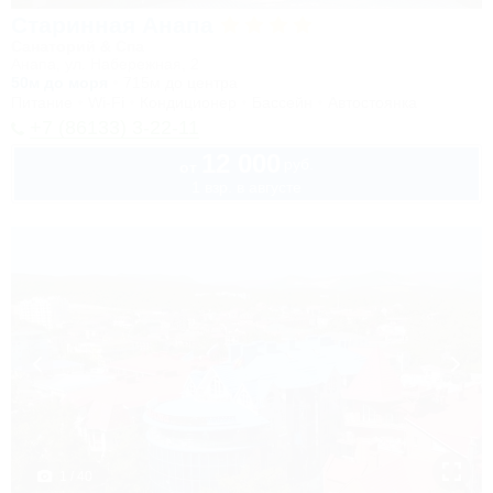
Старинная Анапа
Санаторий & Спа
Анапа, ул. Набережная, 2
50м до моря
715м до центра
Питание
Wi-Fi
Кондиционер
Бассейн
Автостоянка
+7 (86133) 3-22-11
12 000
руб.
от
1 взр. в августе
1 / 40