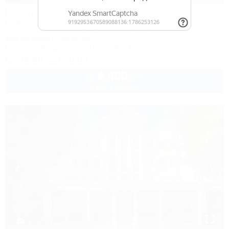
Горный воздух
Лечебно-оздоровительный комплекс
Сочи, Лоо, Атарбеково, ул. Таганрогская, 4/3
10м до моря
5км до центра
Питание
Кондиционер
Бассейн
Автостоянка
8 (800) 333-78-33
4 400
руб.
от
1 взр. в августе
1 / 37