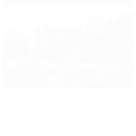
2 взр. в августе
1 / 25
SUNPARCO Hotel Ultra all inclusive
(Санпарко)
Отель
Анапа, Пионерский проспект, 12
150м до моря
Питание
Wi-Fi
Кондиционер
Бассейн
Автостоянка
Акция "День рождения на море!"