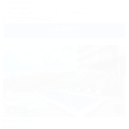
Дивизии, 130А
70м до воды
Wi-Fi
Кондиционер
Бассейн
Автостоянка
+7 (918) 046-00-22
6 500
руб.
от
до 4 взр. в августе
1 / 23
МореЛето
Гостевой дом