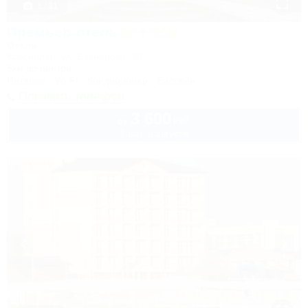
1 / 31
Премьер-отель
Отель
Краснодар, ул. Васнецова, 16
5км до центра
Питание
Wi-Fi
Кондиционер
Бассейн
Показать телефон
3 600
руб.
от
2 взр. в августе