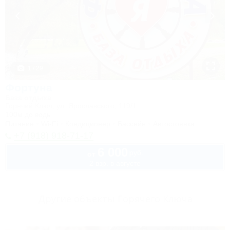
1 / 29
Фортуна
База отдыха
Горячий Ключ, ул. Ярославского, 119/1
100м до воды
Питание
Wi-Fi
Кондиционер
Бассейн
Автостоянка
+7 (918) 918-71-17
6 000
руб.
от
2 взр. в августе
Другие объекты Горячего Ключа