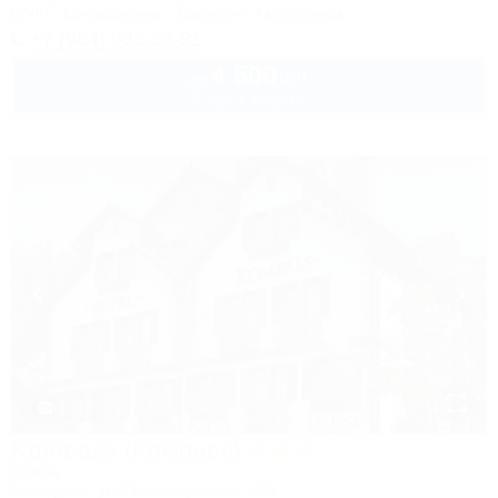
Wi-Fi
Кондиционер
Бассейн
Автостоянка
+7 (964) 933-33-31
4 500
руб.
от
2 взр. в августе
1 / 16
Kompass (Компасс)
Отель
Геленджик, ул. Революционная, 29а