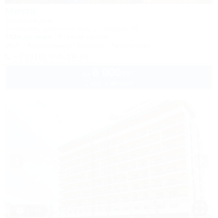
Мечта
Гостевой дом
Геленджик, Дивноморское, ул. Кирова, 7б
150м до моря
574м до центра
Wi-Fi
Кондиционер
Бассейн
Автостоянка
+7 (918) 396-19-33
6 000
руб.
от
2 взр. в августе
1 / 40