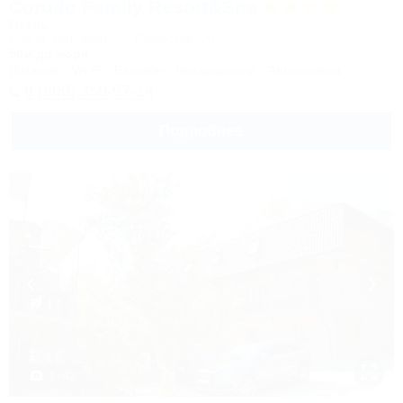
Corudo Family Resort&Spa
Отель
Анапа, Витязево, ул. Скифская, 20
50м до моря
Питание
Wi-Fi
Бассейн
Кондиционер
Автостоянка
8 (800) 350-57-14
Подробнее
1 / 42