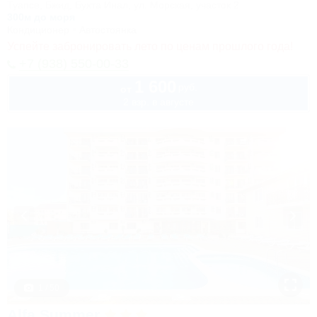
Туапсе, Бжид, Бухта Инал, ул. Морская, участок 2
300м до моря
Кондиционер
Автостоянка
Успейте забронировать лето по ценам прошлого года!
+7 (938) 550-00-33
1 600
руб.
от
2 взр. в августе
1 / 50
Alfa Summer