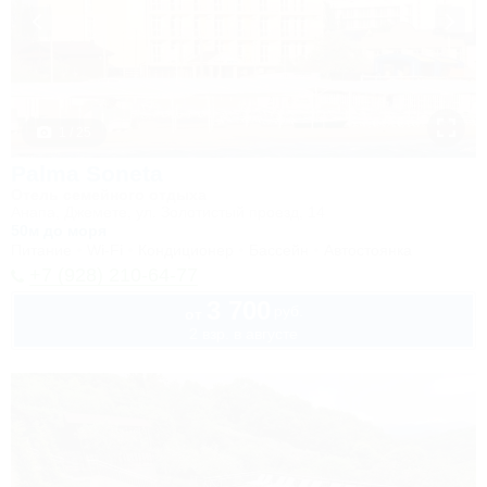
1 / 25
Palma Soneta
Отель семейного отдыха
Анапа, Джемете, ул. Золотистый проезд, 14
50м до моря
Питание
Wi-Fi
Кондиционер
Бассейн
Автостоянка
+7 (928) 210-64-77
3 700
руб.
от
2 взр. в августе