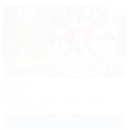
1 / 29
Фортуна
База отдыха
Горячий Ключ, ул. Ярославского, 119/1
100м до воды
Питание
Wi-Fi
Кондиционер
Бассейн
Автостоянка
+7 (918) 918-71-17
6 000
руб.
от
2 взр. в августе