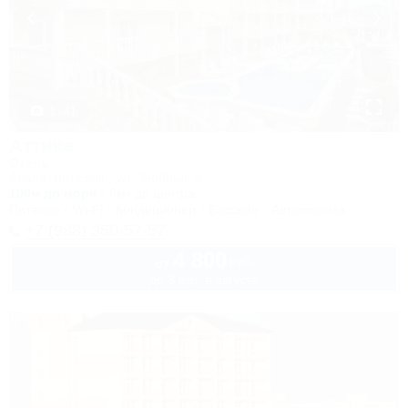
1 / 41
Аттика
Отель
Анапа, Витязево, ул. Знойная, 9
100м до моря
9км до центра
Питание
Wi-Fi
Кондиционер
Бассейн
Автостоянка
+7 (988) 350-57-57
4 800
руб.
от
до 3 взр. в августе