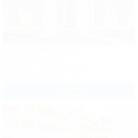
1 / 31
Премьер-отель
Отель
Краснодар, ул. Васнецова, 16
5км до центра
Питание
Wi-Fi
Кондиционер
Бассейн
Показать телефон
3 600
руб.
от
2 взр. в августе