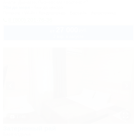
Анапа, Джемете, Пионерский проспект, 47
70м до моря
5км до центра
Питание
Wi-Fi
Кондиционер
Бассейн
Автостоянка
8 (800) 201-76-36
27 000
руб.
от
2 взр. в августе
1 / 46
Затерянный рай
База отдыха