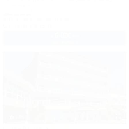
Гостевой дом
Сочи, Сириус, ул. 65 лет Победы, 49
300м до моря
Wi-Fi
Кондиционер
Автостоянка
+7 (918) 108-75-82
6 000
руб.
от
2 взр. в августе
1 / 85
Горный воздух