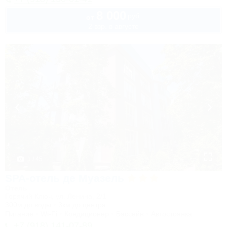
8 000
руб.
от
2 взр. в августе
1 / 45
SPA-отель де Муазель
Отель
Горячий Ключ, ул. Ленина, 2/1
300м до воды
3км до центра
Питание
Wi-Fi
Кондиционер
Бассейн
Автостоянка
+7 (918) 141-07-89