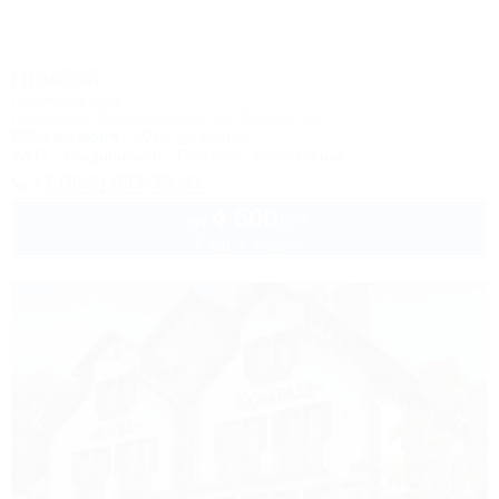
Прибой
Гостевой дом
Геленджик, Дивноморское, ул. Ленина, 16
600м до моря
607м до центра
Wi-Fi
Кондиционер
Бассейн
Автостоянка
+7 (964) 933-33-31
4 500
руб.
от
2 взр. в августе