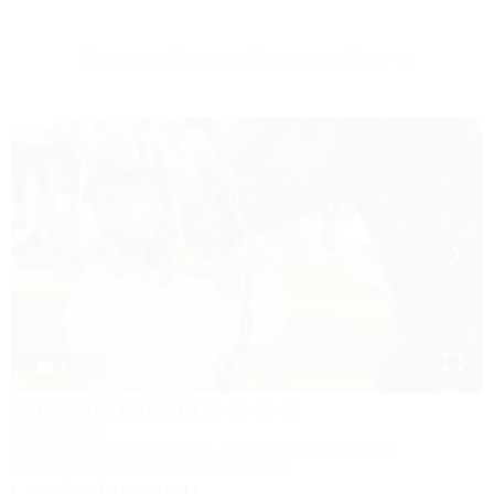
Другие объекты Горячего Ключа
1 / 19
Орлиное Гнездо
Парк отель
Горячий Ключ, Безымянное, урочище Орловая щель
Кондиционер
Бассейн
Автостоянка
+7 (918) 150-01-41