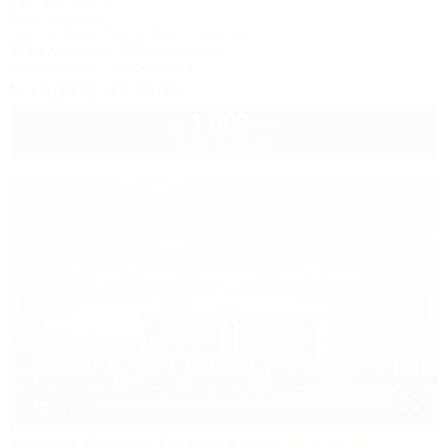
База отдыха
Туапсе, Бжид, Бухта Инал, 2 участок
270м до моря
200м до центра
Кондиционер
Автостоянка
+7 (918) 118-10-40
1 600
руб.
от
2 взр. в августе
1 / 23
Aurum Family Resort&Spa