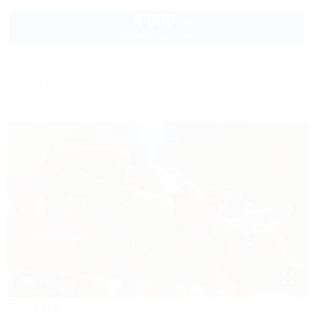
4 600
руб.
от
1 взр. в августе
Другие объекты Краснодарского края
1 / 7
Россия