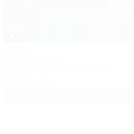
1 / 51
9-Авеню
Гостевой дом
Сочи, Лоо, ул. Енисейская, 9
400м до моря
5км до центра
Питание
Wi-Fi
Бассейн
Кондиционер
Автостоянка
1 спецпредложение
+7 (917) 208-40-13
3 500
руб.
от
2 взр. в августе