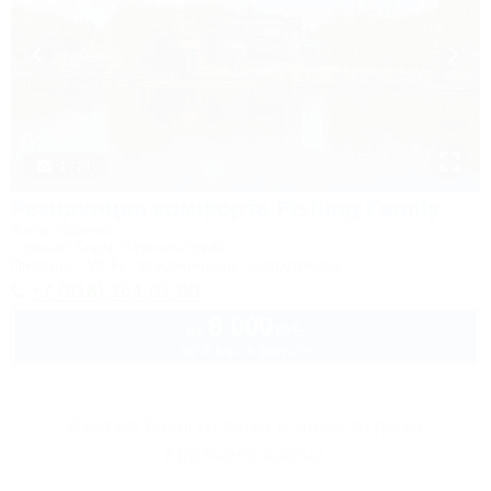
1 / 21
Резиденция комфорта Fishing Family
База отдыха
Горячий Ключ, Первомайский
Питание
Wi-Fi
Кондиционер
Автостоянка
+7 (918) 164-07-60
8 000
руб.
от
до 4 взр. в августе
Другие Базы отдыха и дома отдыха
Горячего Ключа