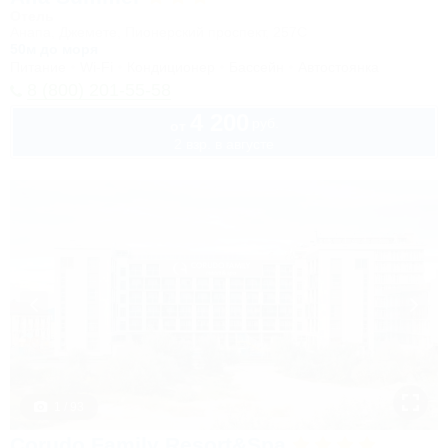
Отель
Анапа, Джемете, Пионерский проспект, 257С
50м до моря
Питание
Wi-Fi
Кондиционер
Бассейн
Автостоянка
8 (800) 201-55-58
4 200
руб.
от
2 взр. в августе
1 / 93
Corudo Family Resort&Spa