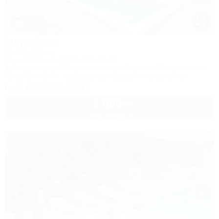
1 / 23
МореЛето
Гостевой дом
Сочи, Адлер, ул. Православная, 31
1,2км до моря
40м до горнолыжной трассы
5км до центра
Питание
Wi-Fi
Кондиционер
Бассейн
Автостоянка
+7 (995) 203-83-43
3 600
руб.
от
2 взр. в августе