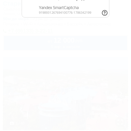
Старинная Анапа
Санаторий & Спа
Анапа, ул. Набережная, 2
50м до моря
715м до центра
Питание
Wi-Fi
Кондиционер
Бассейн
Автостоянка
+7 (86133) 3-22-11
12 000
руб.
от
1 взр. в августе
1 / 40