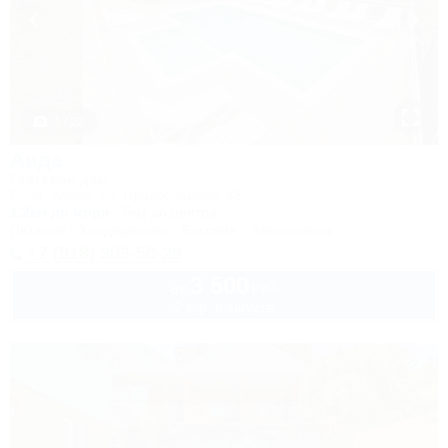
1 / 22
Аида
Гостевой дом
Сочи, Адлер, ул. Православная, 48
1,2км до моря
5км до центра
Питание
Кондиционер
Бассейн
Автостоянка
+7 (918) 303-58-28
3 500
руб.
от
2 взр. в августе