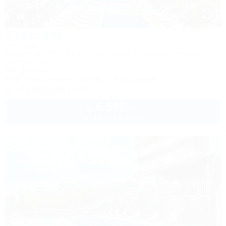
1 / 43
Villa la Vita
Коттедж
Северский район, Смоленская, ул. 20-й Горной Стрелковой
Дивизии, 130А
70м до воды
Wi-Fi
Кондиционер
Бассейн
Автостоянка
+7 (918) 046-00-22
6 500
руб.
от
до 4 взр. в августе