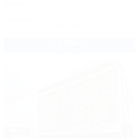
Мечта
Гостевой дом
Геленджик, Дивноморское, ул. Кирова, 7б
150м до моря
574м до центра
Wi-Fi
Кондиционер
Бассейн
Автостоянка
+7 (918) 396-19-33
6 000
руб.
от
2 взр. в августе
1 / 40