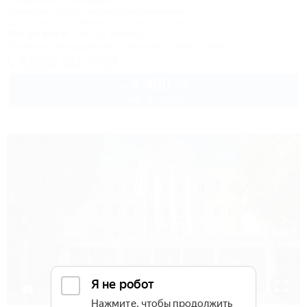
Лечебно-оздоровительный комплекс
Сочи, Лоо, Атарбеково, ул. Таганрогская, 4/3
10м до моря
5км до центра
Питание
Кондиционер
Бассейн
Автостоянка
8 (800) 333-78-33
4 400
руб.
от
1 взр. в августе
1 / 37