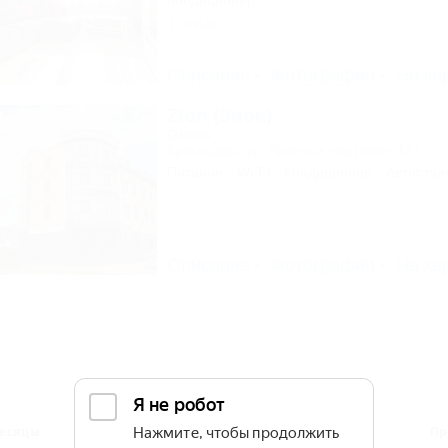
Кондиционер
1 отзыв
Описание
Фотографии
На ка
Zion (Зион)
Отель
Краснодар, ул. Красных партизан, 171
Питание
Wi-Fi
Кондиционер
Автостоя
Описание
Фотографии
На ка
есяцы
Сезоны
Дни
Пр