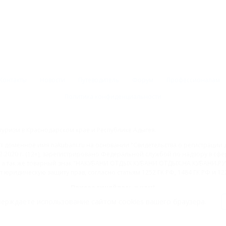
Контакты
Новости
Путеводитель
Форум
Профессионалам
Политика конфиденциальности
туризм в Краснодарском крае и Республике Адыгея.
доменное имя nakubani.ru на основании "Свидетельства о регистрации 
2.2020 г. (12+), зарегистрировано Федеральной службой по надзору в с
а так же товарный знак "НАКУБАНИ ОТДЫХ КУБАНИ ОТДЫХ.НА КУБАНИ.РУ" 
 юридическую защиту прав, согласно статьям 1252 ГК РФ, 1484 ГК РФ и 122
Присоединяйтесь к нам!
ерждаете использование сайтом cookies вашего браузера.