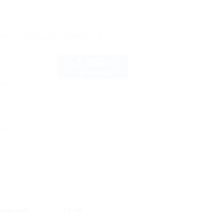
рте
Показать телефон
5 950
руб.
от
2 взр. в августе
нка
рте
Архив
аздники
Гости