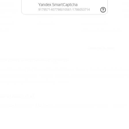
нварь
(3)
Зима
(2)
Два дня
(2)
Но
евраль
(3)
Весна
(3)
Три дня
(2)
Ма
пр
арт
(3)
Лето
(3)
Семь дней
(2)
прель
(3)
Осень
(3)
Десять дней
(2)
ай
(3)
Четырнадцать дней
(2)
Показать ещё
оседние населенные пункты
овая Адыгея (Тахтамукайский Район) - 7 км
Крепостная (Северс
бинская (Северский Район) - 52 км
Калининская (Калининский Ра
апсугская (Абинский Район) - 98 км
де отдохнуть?
расная Поляна - 182 км
Должанская (Ейский Район) - 200 км