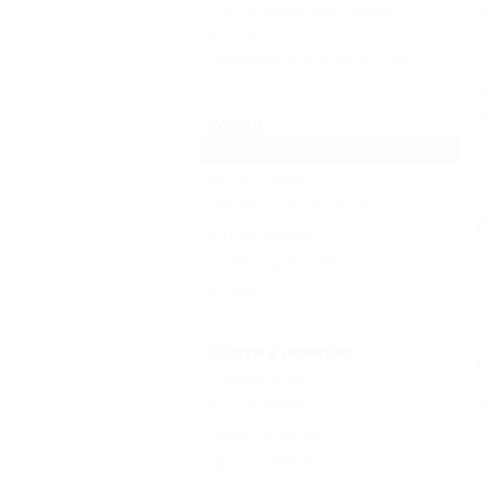
Есть условия для отдыха с
Я
детьми
(4)
Ф
Принимаются дети до 5 лет
(1)
М
А
М
Услуги
Автосервис
(2)
Автостоянка
(2)
Доступ в Интернет
(3)
С
Аптека рядом
(1)
Камера хранения
(3)
Н
У
Еще
Ш
Услуги в номерах
Г
Кондиционер
(3)
К
Холодильник
(2)
Сейф в номере
(1)
Душ в номере
(2)
Туалет в номере
(3)