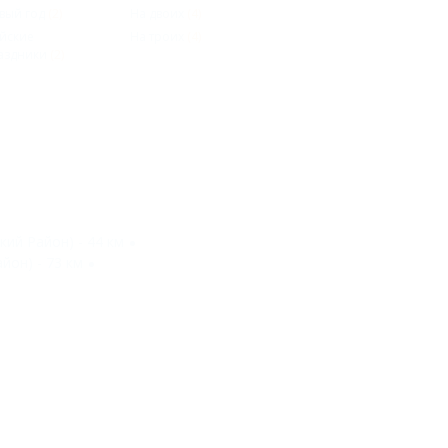
вый год
(2)
На двоих
(4)
йские
На троих
(4)
аздники
(2)
кий Район) - 44 км
йон) - 73 км