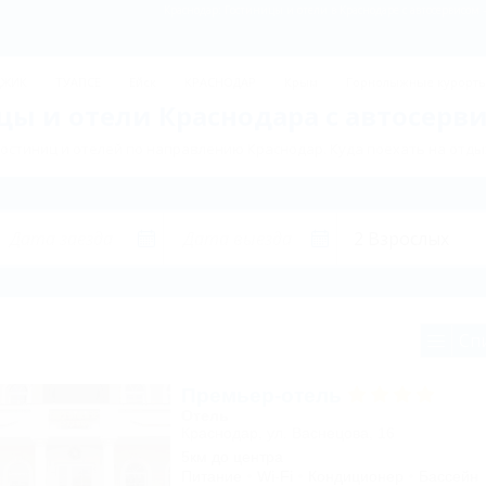
Краснодар: Гостиницы и отели в Краснодаре с автосервисом
ДЖИК
ТУАПСЕ
Ейск
КРАСНОДАР
Крым
Горнолыжные курорт
ы и отели Краснодара с автосерви
остиниц и отелей по направлению Краснодар. Куда поехать на отды
Сп
Премьер-отель
Отель
Краснодар, ул. Васнецова, 16
5км до центра
Питание
Wi-Fi
Кондиционер
Бассейн