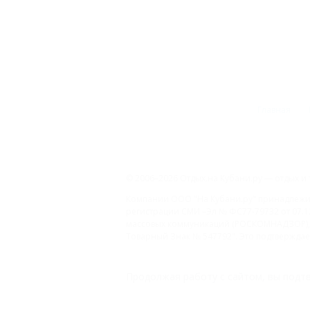
Главная
© 2006–2026 Отдых.на Кубани.ру — отдых и 
Компании ООО "На Кубани.ру" принадлежит 
регистрации СМИ –Эл № ФС77-79732 от 07.1
массовых коммуникаций (РОСКОМНАДЗОР), 
Товарный Знак № 547792". Это подтверждает
ООО "На Кубани.ру"
Продолжая работу с сайтом, вы подтв
2312157635
1082312013827
Все права защищены.