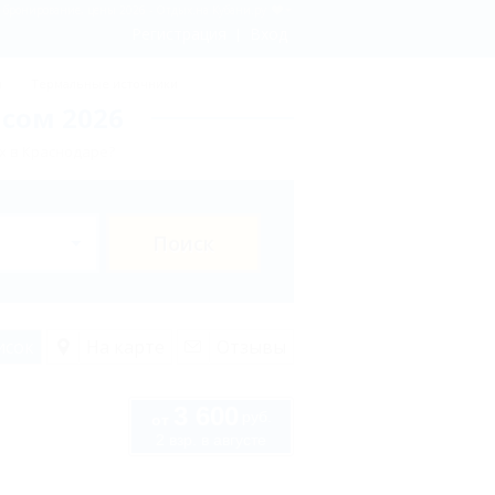
 - бронирование, цены 2026 - Отдых.на Кубани.ру
Регистрация
Вход
ы
Термальные источники
сом 2026
х в Краснодаре?
Поиск
исок
На карте
Отзывы
3 600
руб.
от
2 взр. в августе