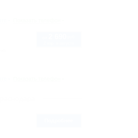
рте
Показать телефон
2 690
руб.
от
2 взр. в августе
нка
рте
Показать телефон
Краснодара
Подробнее