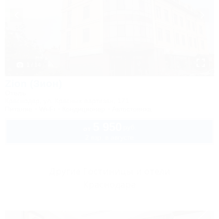
1 / 14
Zion (Зион)
Отель
Краснодар, ул. Красных партизан, 171
Питание
Wi-Fi
Кондиционер
Автостоянка
5 950
руб.
от
2 взр. в августе
Другие Гостиницы и отели
Краснодара