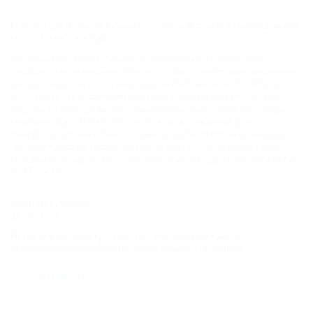
© 2006–2026 Отдых.на Кубани.ру — отдых и туризм в Краснодарском
крае и Республике Адыгея.
Компании ООО "На Кубани.ру" принадлежит доменное имя
nakubani.ru на основании "Свидетельства о регистрации доменного
имени", свидетельство о регистрации СМИ –Эл № ФС77-79732 от
07.12.2020 г. (12+), зарегистрировано Федеральной службой по
надзору в сфере связи, информационных технологий и массовых
коммуникаций (РОСКОМНАДЗОР), а так же товарный знак
"НАКУБАНИ ОТДЫХ КУБАНИ ОТДЫХ.НА КУБАНИ.РУ" на основании
"Свидетельства на Товарный Знак № 547792". Это подтверждает
юридическую защиту прав, согласно статьям 1252 ГК РФ, 1484 ГК РФ
и 1229 ГК РФ.
ООО "На Кубани.ру"
2312157635
1082312013827
Продолжая работу с сайтом, вы подтверждаете
Все права защищены.
использование сайтом cookies вашего браузера.
Присоединяйтесь к нам!
СОГЛАСЕН