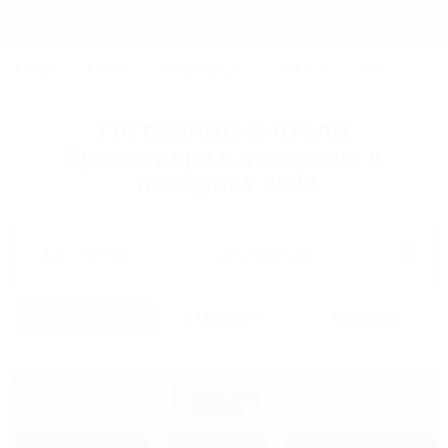
Фильтры и сортировка
Главная
СОЧИ
АНАПА
ГЕЛЕНДЖИК
ТУАПСЕ
ЕЙСК
КР
Регистрация
Гостиницы и отели
Вход
Краснодара с доступом в
интернет 2026
Дата заезда
Дата выезда
Список
На карте
Отзывы