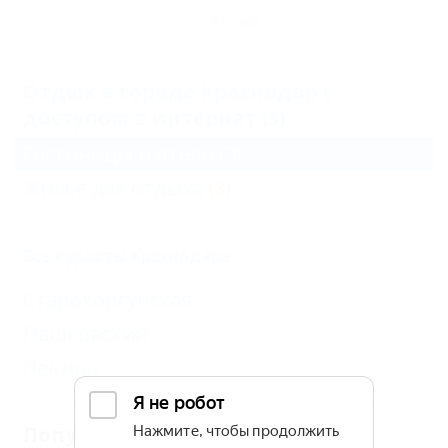
Архив
Отдых в городе Краснодар с
доступом в интернет (3)
Гостиницы и отели
(3)
Жильё для отдыха
(3)
Все курорты Краснодара
Старокорсунская
Пашковский
Ленина
Популярные