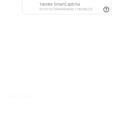
Кондиционер
(4)
Недорого
(2)
Бесплатный Wi-Fi
(4)
Бассейн
(1)
С животными - разрешено
(1)
Сауна, баня
(1)
VIP отдых
(2)
Без посредников
(4)
Питание
Без питания
(1)
Завтрак
(2)
Шведский стол
(1)