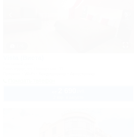
1 / 6
Vista (Виста)
Гостевой дом
Краснодар, ул. Памирская, 11
Питание
Wi-Fi
Кондиционер
Автостоянка
Показать телефон
2 690
руб.
от
2 взр. в августе