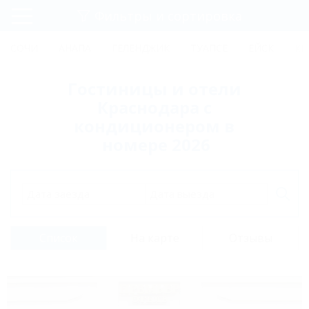
Фильтры и сортировка
Главная
СОЧИ
АНАПА
ГЕЛЕНДЖИК
ТУАПСЕ
ЕЙСК
КР
Регистрация
Гостиницы и отели
Вход
Краснодара с
кондиционером в
номере 2026
Дата заезда
Дата выезда
Список
На карте
Отзывы