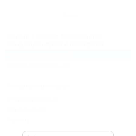
Архив
Отдых в городе Краснодар с
кондиционером в номере (3)
Гостиницы и отели
(3)
Жильё для отдыха
(3)
Все курорты Краснодара
Старокорсунская
Пашковский
Ленина