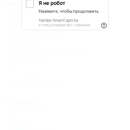
Популярные
Кондиционер
(4)
Недорого
(2)
Бесплатный Wi-Fi
(4)
Бассейн
(1)
С животными - разрешено
(1)
Сауна, баня
(1)
VIP отдых
(2)
Без посредников
(4)
Питание
Без питания
(1)
Завтрак
(2)
Шведский стол
(1)