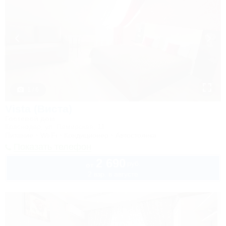
1 / 6
Vista (Виста)
Гостевой дом
Краснодар, ул. Памирская, 11
Питание
Wi-Fi
Кондиционер
Автостоянка
Показать телефон
2 690
руб.
от
2 взр. в августе