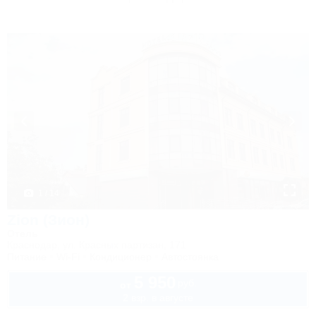
1 / 14
Zion (Зион)
Отель
Краснодар, ул. Красных партизан, 171
Питание
Wi-Fi
Кондиционер
Автостоянка
5 950
руб.
от
2 взр. в августе