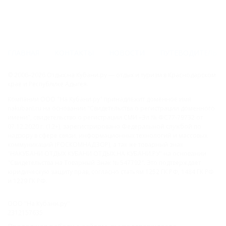
ГЛАВНАЯ
КОНТАКТЫ
НОВОСТИ
ПУТЕВОДИТЕЛЬ
© 2006–2026 Отдых.на Кубани.ру — отдых и туризм в Краснодарском
крае и Республике Адыгея.
Компании ООО "На Кубани.ру" принадлежит доменное имя
nakubani.ru на основании "Свидетельства о регистрации доменного
имени", свидетельство о регистрации СМИ –Эл № ФС77-79732 от
07.12.2020 г. (12+), зарегистрировано Федеральной службой по
надзору в сфере связи, информационных технологий и массовых
коммуникаций (РОСКОМНАДЗОР), а так же товарный знак
"НАКУБАНИ ОТДЫХ КУБАНИ ОТДЫХ.НА КУБАНИ.РУ" на основании
"Свидетельства на Товарный Знак № 547792". Это подтверждает
юридическую защиту прав, согласно статьям 1252 ГК РФ, 1484 ГК РФ
и 1229 ГК РФ.
ООО "На Кубани.ру"
2312157635
1082312013827