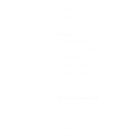
Есть условия для отдыха с
Я
детьми
(4)
Ф
Принимаются дети до 5 лет
(1)
М
А
М
Услуги
Автостоянка
(2)
Доступ в Интернет
(3)
Автосервис
(2)
С
Аптека рядом
(1)
Камера хранения
(3)
П
К
Еще
С
Услуги в номерах
Г
Холодильник
(2)
К
Халаты
(2)
Сейф в номере
(1)
Кондиционер
(3)
Душ в номере
(2)