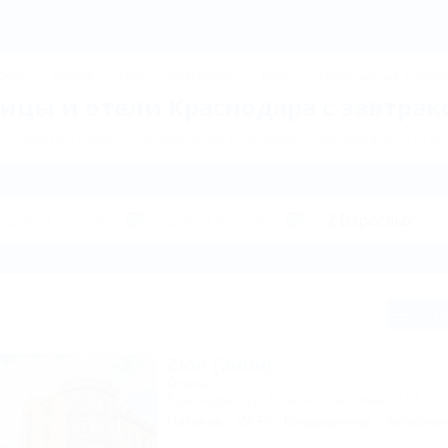
Краснодар: Гостиницы и отели в Краснодаре с завтраком
ДЖИК
ТУАПСЕ
Ейск
КРАСНОДАР
Крым
Горнолыжные курорт
ицы и отели Краснодара с завтрак
остиниц и отелей по направлению Краснодар. Куда поехать на отды
Сп
Zion (Зион)
Отель
Краснодар, ул. Красных партизан, 171
Питание
Wi-Fi
Кондиционер
Автостоя