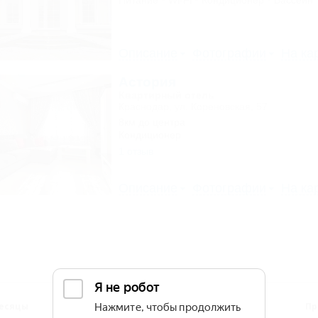
Питание
Wi-Fi
Кондиционер
Бассейн
Описание
Фотографии
На ка
Астория
Квартирный отель
Краснодар, ул. Кореновская, 57
8км до центра
Кондиционер
1 отзыв
Описание
Фотографии
На ка
есяцы
Сезоны
Дни
Пр