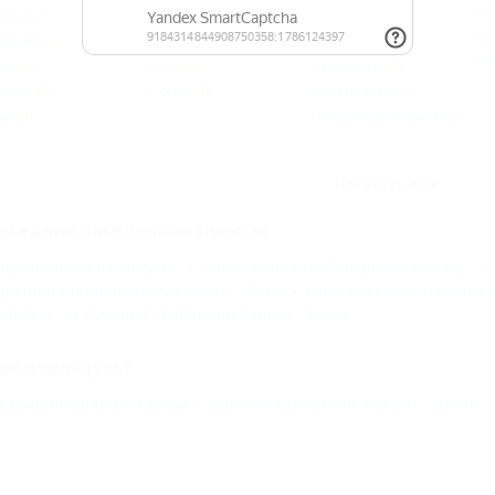
нварь
(3)
Зима
(2)
Два дня
(2)
Но
евраль
(3)
Весна
(3)
Три дня
(2)
Ма
пр
арт
(3)
Лето
(3)
Семь дней
(2)
прель
(3)
Осень
(3)
Десять дней
(2)
ай
(3)
Четырнадцать дней
(2)
Показать ещё
оседние населенные пункты
ашковский (Краснодар) - 13 км
Убинская (Северский Район) - 52
ореновск (Кореновский Район) - 70 км
Калининская (Калинински
лавянск-на-Кубани (Славянский Район) - 83 км
де отдохнуть?
расная Поляна - 182 км
Должанская (Ейский Район) - 200 км