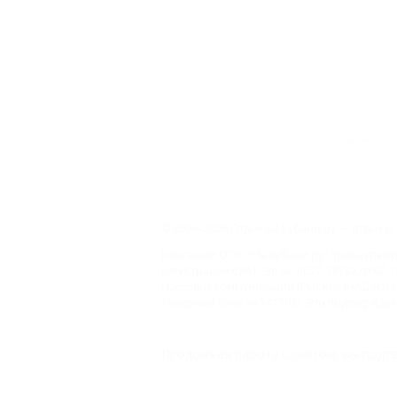
Главная
© 2006–2026 Отдых.на Кубани.ру — отдых и 
Компании ООО "На Кубани.ру" принадлежит 
регистрации СМИ –Эл № ФС77-79732 от 07.1
массовых коммуникаций (РОСКОМНАДЗОР), 
Товарный Знак № 547792". Это подтверждает
ООО "На Кубани.ру"
Продолжая работу с сайтом, вы подтв
2312157635
1082312013827
Все права защищены.