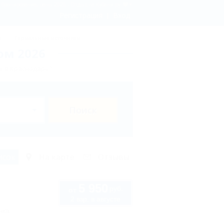
 - бронирование, цены 2026 - Отдых.на Кубани.ру
Регистрация
Вход
ы
Термальные источники
ом 2026
х в Краснодаре?
Поиск
исок
На карте
Отзывы
5 950
руб.
от
2 взр. в августе
нка