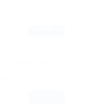
рте
2 690
руб.
от
2 взр. в августе
нка
рте
Показать телефон
Краснодара
3 600
руб.
от
2 взр. в августе