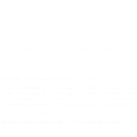
Контакты
Новости
Путеводитель
Форум
Профессионалам
Политика конфиденциальности
туризм в Краснодарском крае и Республике Адыгея.
доменное имя nakubani.ru на основании "Свидетельства о регистрации 
2.2020 г. (12+), зарегистрировано Федеральной службой по надзору в с
а так же товарный знак "НАКУБАНИ ОТДЫХ КУБАНИ ОТДЫХ.НА КУБАНИ.РУ" 
 юридическую защиту прав, согласно статьям 1252 ГК РФ, 1484 ГК РФ и 122
Присоединяйтесь к нам!
ерждаете использование сайтом cookies вашего браузера.