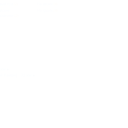
вый год
(2)
На двоих
(4)
йские
На троих
(4)
аздники
(2)
 км
й Район) - 73 км