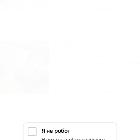
Описание
Фотографии
На ка
Другие Гостиницы и отели 
Vista (Виста)
Гостевой дом
Краснодар, ул. Памирская, 11
Питание
Wi-Fi
Кондиционер
Автостоя
1 отзыв
Описание
Фотографии
На ка