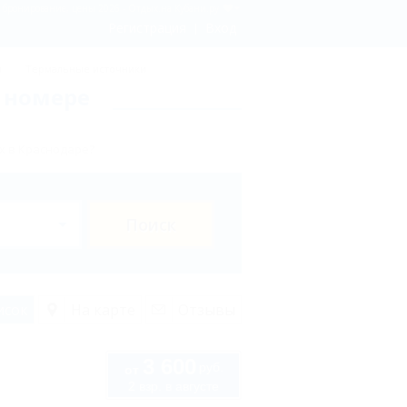
- бронирование, цены 2026 - Отдых.на Кубани.ру
Регистрация
Вход
ы
Термальные источники
в номере
х в Краснодаре?
Поиск
исок
На карте
Отзывы
3 600
руб.
от
2 взр. в августе