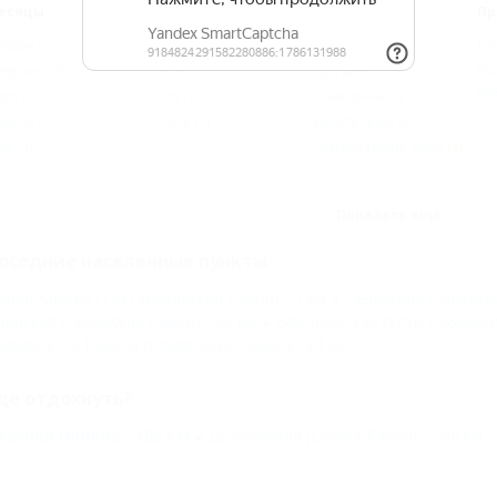
есяцы
Сезоны
Дни
Пр
нварь
(3)
Зима
(2)
Два дня
(2)
Но
евраль
(3)
Весна
(3)
Три дня
(2)
Ма
пр
арт
(3)
Лето
(3)
Семь дней
(2)
прель
(3)
Осень
(3)
Десять дней
(2)
ай
(3)
Четырнадцать дней
(2)
Показать ещё
оседние населенные пункты
овая Адыгея (Тахтамукайский Район) - 7 км
Северская (Северски
бинская (Северский Район) - 52 км
Воронежская (Усть-Лабинский
лавянск-на-Кубани (Славянский Район) - 83 км
де отдохнуть?
расная Поляна - 182 км
Должанская (Ейский Район) - 200 км