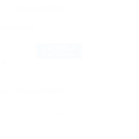
рте
Показать телефон
Краснодара
2 690
руб.
от
2 взр. в августе
нка
рте
Показать телефон
Архив