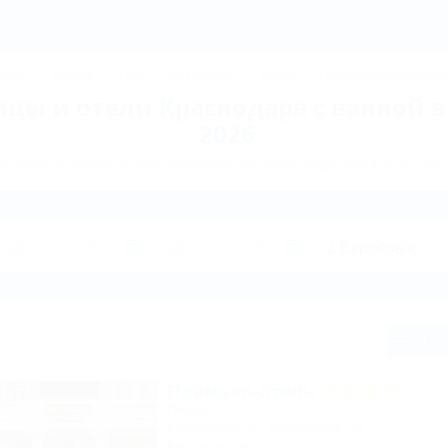
Краснодар: Гостиницы и отели в Краснодаре с ванной в номере 
ДЖИК
ТУАПСЕ
Ейск
КРАСНОДАР
Крым
Горнолыжные курорт
цы и отели Краснодара с ванной 
2026
остиниц и отелей по направлению Краснодар. Куда поехать на отды
Сп
Премьер-отель
Отель
Краснодар, ул. Васнецова, 16