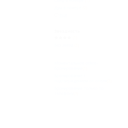
Сейф в номере
(1)
Душ в номере
(2)
Еще
Звездность
(1)
Без звезд
(3)
Моментальное online-
бронирование
(1)
Бронирование с
подтверждением от отеля
(3)
Бронирование только по
телефону
(3)