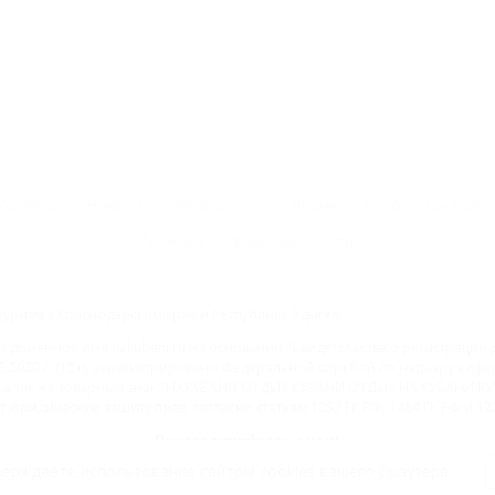
Контакты
Новости
Путеводитель
Форум
Профессионалам
Политика конфиденциальности
туризм в Краснодарском крае и Республике Адыгея.
доменное имя nakubani.ru на основании "Свидетельства о регистрации 
2.2020 г. (12+), зарегистрировано Федеральной службой по надзору в с
а так же товарный знак "НАКУБАНИ ОТДЫХ КУБАНИ ОТДЫХ.НА КУБАНИ.РУ" 
 юридическую защиту прав, согласно статьям 1252 ГК РФ, 1484 ГК РФ и 122
Присоединяйтесь к нам!
ерждаете использование сайтом cookies вашего браузера.