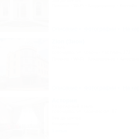
5км до центра
Питание
Wi-Fi
Кондиционер
Бассейн
Описание
Фотографии
На ка
Zion (Зион)
Отель
Краснодар, ул. Красных партизан, 171
Питание
Wi-Fi
Кондиционер
Автостоя
Описание
Фотографии
На ка
Астория
Квартирный отель
Краснодар, ул. Кореновская, 57
8км до центра
Кондиционер
1 отзыв