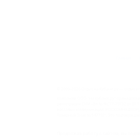
Главная
© 2006–2026 Отдых.на Кубани.ру — отдых и 
Компании ООО "На Кубани.ру" принадлежит 
регистрации СМИ –Эл № ФС77-79732 от 07.1
массовых коммуникаций (РОСКОМНАДЗОР), 
Товарный Знак № 547792". Это подтверждает
ООО "На Кубани.ру"
Продолжая работу с сайтом, вы подтв
2312157635