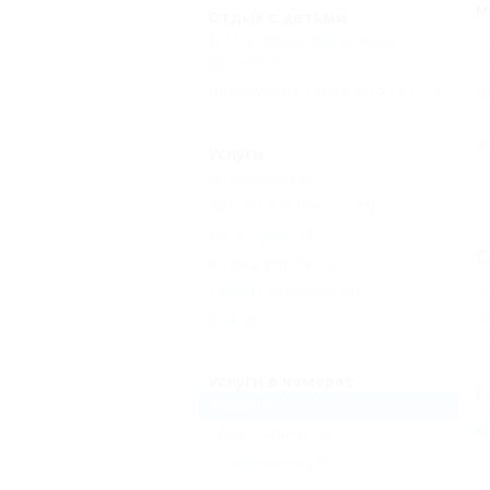
М
Отдых с детьми
Есть условия для отдыха с
Я
детьми
(4)
Ф
Принимаются дети до 5 лет
(1)
М
А
М
Услуги
Автостоянка
(2)
Доступ в Интернет
(3)
Автосервис
(2)
С
Аптека рядом
(1)
Камера хранения
(3)
Н
У
Еще
С
Услуги в номерах
Г
Ванна
(3)
К
Кондиционер
(3)
Холодильник
(2)