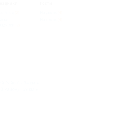
аздники
Гости
вый год
(2)
На двоих
(4)
йские
На троих
(4)
аздники
(2)
й Район) - 34 км
 Район) - 59 км