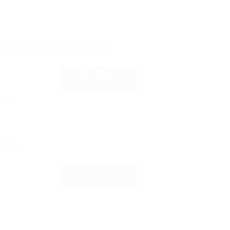
рте
Показать телефон
5 950
руб.
от
2 взр. в августе
нка
рте
Подробнее